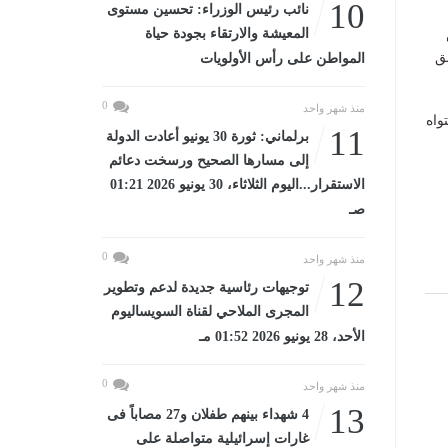
10
نائب رئيس الوزراء: تحسين مستوى
المعيشة والارتقاء بجودة حياة
ق
المواطن على رأس الأولويات
0
منذ شهر واحد
واه
11
برلماني: ثورة 30 يونيو أعادت الدولة
إلى مسارها الصحيح ورسخت دعائم
الاستقرار...اليوم الثلاثاء، 30 يونيو 2026 01:21
صـ
0
منذ شهر واحد
12
توجيهات رئاسية جديدة لدعم وتطوير
المجرى الملاحي لقناة السويساليوم
الأحد، 28 يونيو 2026 01:52 مـ
0
منذ شهر واحد
13
4 شهداء بينهم طفلان و27 مصاباً فى
غارات إسرائيلية متواصلة على