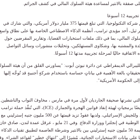
لى صفقة بالانتير لمساعدة هيئة السلوك المالي في كشف الجرائم.
 12 أسبوعا
ومن المتوقع أن تُطبّق شركة التكنولوجيا، التي تبلغ قيمتها 375 مليار دولار أمريكي، والتي شارك في
يتر ثيل، أحد مؤيدي ترامب، أنظمة الذكاء الاصطناعي الخاصة بها على نطاق واسع
لوك المالي، بما في ذلك ملفات استخبارات القضايا، وتقارير المقرضين حول
كدة والمشتبه بها، وشكاوى المستهلكين، وتحليلات منشورات وسائل التواصل
اقية حاليًا لمرحلة تجريبية مدتها 12 أسبوعًا.
لليبرالي الديمقراطي عن دائرة نيوتن أبوت: "يساورني القلق من أن هيئة السلو
F) تُجري تحقيقاتٍ بالغة الأهمية في بياناتٍ حساسة باستخدام شركةٍ أجنبيةٍ قد تُوجَّه إليها
 إلى الحكومة الأمريكية".
لتي نشرتها صحيفة الجارديان لأول مرة في مارس ، مخاوفَ النواب والناشطين.
وتُزوِّد شركة بالانتير أيضًا برمجياتٍ لهيئة إنفاذ قوانين الهجرة والجمارك (ICE)، التي تُنفِّذ حملة ترامب
الصارمة على الهجرة، وللجيش الإسرائيلي، ولديها عقودٌ تزيد قيمتها عن 500 مليون جنيه إسترليني مع
هيئة الخدمات الصحية الوطنية في إنجلترا ووزارة الدفاع. وفي 21 مايو ، عرقل عمدة لندن، صادق خ
صفقةً مدتها سنتان بقيمة 50 مليون جنيه إسترليني بين بالانتير وشرطة العاصمة لتطبيق تقنيات الذكاء
على بيانات الاستخبارات الجنائية، مُشيرًا إلى "انتهاكٍ خطير" لقواعد الشراء. وق