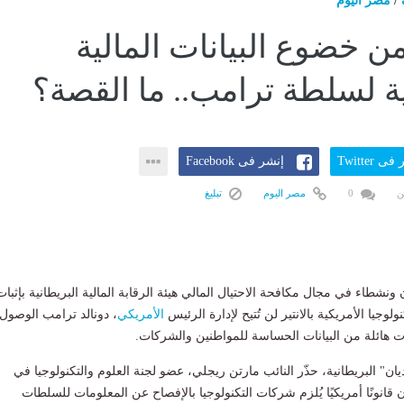
/
مصر اليوم
 خضوع البيانات المالية
ية لسلطة ترامب.. ما القصة؟
ى Twitter
إنشر فى Facebook
ن
0
مصر اليوم
تبليغ
 ونشطاء في مجال مكافحة الاحتيال المالي هيئة الرقابة المالية البريطانية بإثبات
ولوجيا الأمريكية بالانتير لن تُتيح لإدارة الرئيس
الأمريكي
، دونالد ترامب الوصول
ات هائلة من البيانات الحساسة للمواطنين والشركات.
ان" البريطانية، حذّر النائب مارتن ريجلي، عضو لجنة العلوم والتكنولوجيا في
انونًا أمريكيًا يُلزم شركات التكنولوجيا بالإفصاح عن المعلومات للسلطات