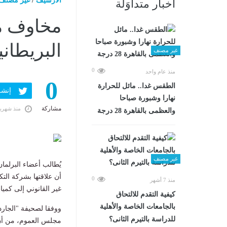
الارشيف
/
غير مصنف
أخبار متداوَلة
مخاوف من
البريطان
غير مصنف
0
منذ عام واحد
0
الطقس غدا.. مائل للحرارة
إنشر ف
نهارا وشبورة صباحا
مشاركة
منذ شهري
والعظمى بالقاهرة 28 درجة
غير مصنف
يُطالب أعضاء البرلمان
أن علاقتها بشركة التكن
0
منذ 7 أشهر
غير القانوني إلى كمي
كيفية التقدم للالتحاق
بالجامعات الخاصة والأهلية
ووفقا لصحيفة "الجاردي
للدراسة بالتيرم الثانى؟
مجلس العموم، من أن ق