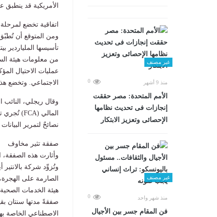
الأمريكية قد ينطبق ع
اتفاقية تخضع لمرحلة تجريبية
تأسيسها الملياردير ب
من معلومات هيئة الس
غير مصنف
عمليات الاحتيال المؤ
0
الاجتماعي. وتخضع هذه الاتف
منذ 9 أشهر
الأمم المتحدة: مصر حققت
وقال ريجلي، النائب ا
إنجازات فى تحديث نظامها
المالي (CA
الإحصائى وتعزيز الابتكار
نصائحٌ لتمرير البيانات
صفقة تثير مخاوف
وأثارت هذه الصفقة، ا
غير مصنف
0
منذ شهر واحد
فن المقام جسر بين الأجيال
الاصطناعي الخاصة بها 