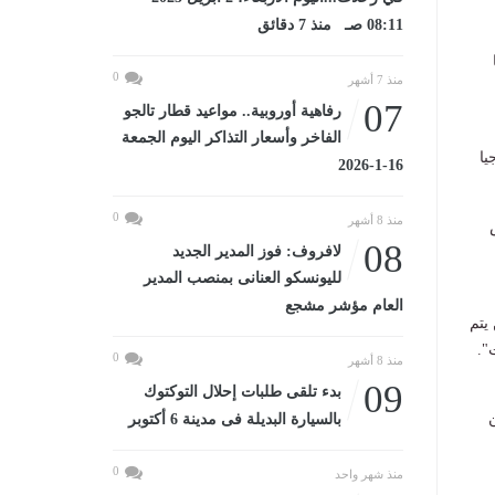
08:11 صـ منذ 7 دقائق
ا
0
منذ 7 أشهر
07
رفاهية أوروبية.. مواعيد قطار تالجو
الفاخر وأسعار التذاكر اليوم الجمعة
يا
16-1-2026
0
منذ 8 أشهر
لس
08
لافروف: فوز المدير الجديد
لليونسكو العنانى بمنصب المدير
العام مؤشر مشجع
يتم
".
0
منذ 8 أشهر
09
بدء تلقى طلبات إحلال التوكتوك
ن
بالسيارة البديلة فى مدينة 6 أكتوبر
0
منذ شهر واحد