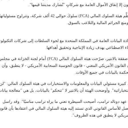
ن إلا إنفاق الأموال العامة مع شركاتٍ "تُشارك مدينتنا قيمها".
وفي الوقت نفسه، تُنظِّم هيئة السلوك المالي (FCA) سلوكَ حوالي 42 ألف شركة، وتتراوح مسئولياته
نع الجرائم المالية والتلاعب بالسوق.
ادة البيانات العامة في المملكة المتحدة مع لجوء السلطات إلى شركات التكنولوج
اء الاصطناعي بهدف زيادة الإنتاجية وتحقيق أهدافها.
وعند استجوابها بشأن صفقة بالانتير، صرّحت هيئة السلوك المالي (FCA) أمام لجنة الخزانة في مج
لقانون الأمريكي المعني - قانون الحوسبة السحابية الأمريكي - لا ينطبق، وأن
كمة بالبيانات في جميع الأوقات.
بيرة مسئولي البيانات والمعلومات والاستخبارات في هيئة السلوك المالي: "لن 
باراتية". وأوضحت الهيئة أن بالانتير لا "تتحكم" بالبيانات، بل هي "معالجة بيانات
هد دونالد ترامب، أصبحت السيطرة تعني ما يراه ترامب مناسبًا". وقد راسل
أفضل للأساس القانوني الذي تستند إليه هيئة السلوك المالي في اعتقادها بأن قانو
أمريكي لا ينطبق في هذه الظروف".