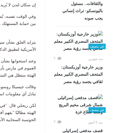
والثقافات.. مسئول
إن سكان لندن لا يُريدو
باليونسكو: تراث إنساني
يجب صونه
بين حماية المستهلك وم
يتزايد القلق بشأن سي
غير مصنف
الأمريكية لتطبيق الذك
0
منذ شهرين
وزير خارجية أوزبكستان:
العموم في مارس بأن ا
المتحف المصري الكبير معلم
الهيئة ستظل هي المتح
ثقافي يجسد رؤية مصر
وقالت جيسيكا روسو، ك
تبادل أي معلومات استخ
لكن ريجلي قال: "في ع
غير مصنف
الهيئة مطالبًا "بفهم 
الحوسبة السحابية ال
0
منذ 8 أشهر
قصف مدفعى إسرائيلى