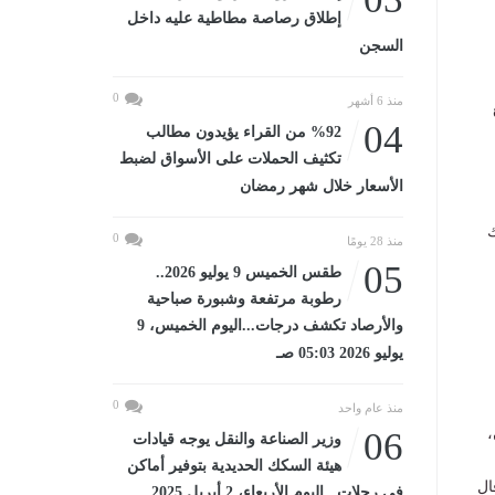
إطلاق رصاصة مطاطية عليه داخل
السجن
0
منذ 6 أشهر
04
%92 من القراء يؤيدون مطالب
تكثيف الحملات على الأسواق لضبط
الأسعار خلال شهر رمضان
ك
0
منذ 28 يومًا
05
طقس الخميس 9 يوليو 2026..
رطوبة مرتفعة وشبورة صباحية
والأرصاد تكشف درجات...اليوم الخميس، 9
يوليو 2026 05:03 صـ
0
منذ عام واحد
ان،
06
وزير الصناعة والنقل يوجه قيادات
هيئة السكك الحديدية بتوفير أماكن
ال
في رحلات...اليوم الأربعاء، 2 أبريل 2025