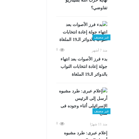
نهاية حزب الله بسيناريو
تفاوضي؟
غير مصنف
0
منذ 7 أشهر
بدء فرز الأصوات بعد انتهاء
جولة إعادة انتخابات النواب
بالدوائر الـ19 الملغاة
غير مصنف
0
منذ 11 شهرًا
إعلام عبرى: طرد مشبوه