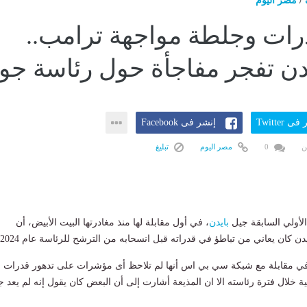
/
مصر اليوم
رات وجلطة مواجهة ترامب..
دن تفجر مفاجأة حول رئاسة جو
ى Twitter
إنشر فى Facebook
ن
0
مصر اليوم
تبليغ
أولي السابقة جيل
بايدن
، في أول مقابلة لها منذ مغادرتها البيت الأبيض، أن
ن كان يعاني من تباطؤ في قدراته قبل انسحابه من الترشح للرئاسة عام 2024.
ي مقابلة مع شبكة سي بي اس أنها لم تلاحظ أى مؤشرات على تدهور قدرات
نية خلال فترة رئاسته الا ان المذيعة أشارت إلى أن البعض كان يقول إنه لم يعد ج