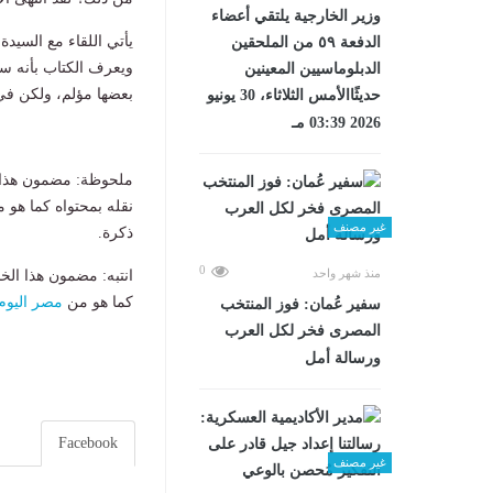
وزير الخارجية يلتقي أعضاء
يأتي اللقاء مع السيد
الدفعة ٥٩ من الملحقين
ويعرف الكتاب بأنه س
الدبلوماسيين المعينين
بعضها مؤلم، ولكن في 
حديثًاالأمس الثلاثاء، 30 يونيو
2026 03:39 مـ
ملحوظة: مضمون هذا ا
نقله بمحتواه كما هو 
غير مصنف
ذكرة.
0
منذ شهر واحد
انتبه: مضمون هذا الخ
كما هو من
مصر اليوم
سفير عُمان: فوز المنتخب
المصرى فخر لكل العرب
ورسالة أمل
Facebook
غير مصنف