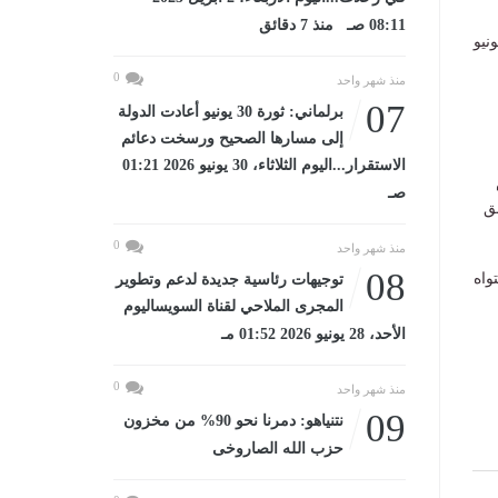
08:11 صـ منذ 7 دقائق
نيو
0
منذ شهر واحد
07
برلماني: ثورة 30 يونيو أعادت الدولة
إلى مسارها الصحيح ورسخت دعائم
الاستقرار...اليوم الثلاثاء، 30 يونيو 2026 01:21
صـ
ق
0
منذ شهر واحد
08
واه
توجيهات رئاسية جديدة لدعم وتطوير
المجرى الملاحي لقناة السويساليوم
الأحد، 28 يونيو 2026 01:52 مـ
0
منذ شهر واحد
09
نتنياهو: دمرنا نحو 90% من مخزون
حزب الله الصاروخى