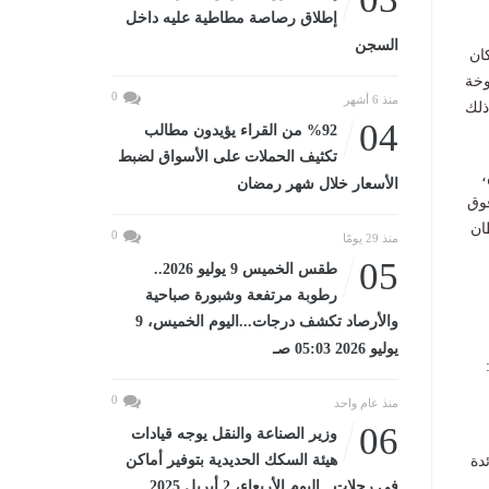
إطلاق رصاصة مطاطية عليه داخل
السجن
ان
وخة
0
منذ 6 أشهر
ذلك
04
%92 من القراء يؤيدون مطالب
تكثيف الحملات على الأسواق لضبط
،
الأسعار خلال شهر رمضان
فوق
نه سرطان
0
منذ 29 يومًا
05
طقس الخميس 9 يوليو 2026..
رطوبة مرتفعة وشبورة صباحية
والأرصاد تكشف درجات...اليوم الخميس، 9
يوليو 2026 05:03 صـ
0
منذ عام واحد
06
وزير الصناعة والنقل يوجه قيادات
هيئة السكك الحديدية بتوفير أماكن
دة
في رحلات...اليوم الأربعاء، 2 أبريل 2025