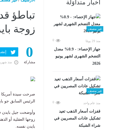
الارشيف
/
غير مصنف
أخبار متداوَلة
تباطؤ قد
زوجة باي
غير مصنف
0
منذ 29 يومًا
0
جهاز الإحصاء: - 0.9% معدل
إنشر ف
التضخم الشهرى لشهر يونيو
مشاركة
منذ شهري
2026
غير مصنف
صرحت سيدة أمريكا ال
الرئيس السابق جو بايد
0
منذ عام واحد
قفزات أسعار الذهب تعيد
وأوضحت جيل بايدن ف
تشكيل عادات المصريين في
زوجها العقلية أو الذه
شراء الشبكة
بايدن نفسه.