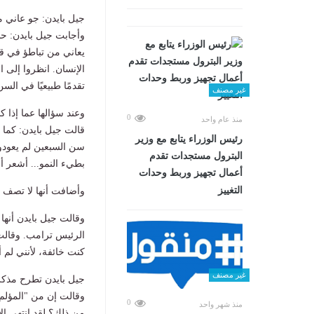
جيل بايدن: جو عاني م
وأجابت جيل بايدن: حس
يعاني من تباطؤ في قد
الإنسان. انظروا إلى ا
تقدمًا طبيعيًا في السن
غير مصنف
وعند سؤالها عما إذا 
0
منذ عام واحد
قالت جيل بايدن: كما ت
رئيس الوزراء يتابع مع وزير
البترول مستجدات تقدم
بطيء النمو... أشعر أن
أعمال تجهيز وربط وحدات
التغييز
وأضافت أنها لا تصف ن
الرئيس ترامب. وقالت
كنت خائفة، لأنني لم أر
غير مصنف
جيل بايدن تطرح مذكرا
وقالت إن من "المؤلم"
0
منذ شهر واحد
من ذلك؟ لقد انتهى الأ