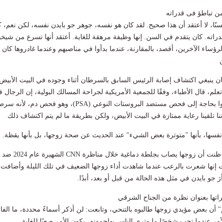
ن تباطؤ فى قدراته
نًا، لا أعتقد أن هذا صحيح. لقد كان هو نفسه، جوهر جو بايدن نفسه، لكن نعم، ك
راته. كان يتقدم في السن. إنها وظيفة مرهقة للغاية. أعتقد أنها تسرع من شيخ
لرؤساء الآخرين، أقصد، بالمقارنة، عندما بدأوا في مناصبهم وعندما غادروها كان 
كان ينبغي اكتشاف إصابة الرئيس السابق بالسرطان أثناء وجوده في البيت الأبيض
علم، قال الأطباء، وفقًا للجمعية الأمريكية لجراحة المسالك البولية، إن الرجال 
سن السبعين لم يعودوا بحاجة إلى فحص مستضد البروستات النوعي (PSA)، وهو فحص دم، لأ
نا تلقينا رعاية ممتازة في البيت الأبيض، ولكن بطريقة ما لم يتم اكتشاف ذلك
فسها، بأنها "متوترة بعض الشيء" عند الحديث عن صحة زوجها، بل بأنها يقظة.
وقالت جيل بايدن أنها ظنت أن زوجها يصاب بجلطة دماغية خلال مناظرة CNN الشهيرة عام 2024 ضد
 إنها شعرت بالرعب عندما شاهدت أداء زوجها الضعيف في تلك الليلة وأضافت:
َ جو بايدن في مثل هذه الحالة من قبل أو بعد، أبدًا.
تها بعنوان نظرة من الجناح الشرقي
 أن بعض مؤيدي زوجها طالبوه بالتنحي، وتابعت: لن أذكر أسماءً محددة، ما الفائ
مر عندما تحب شخصًا ما وترى الناس يهاجمونه، يكون الأمر صعبًا للغاية.