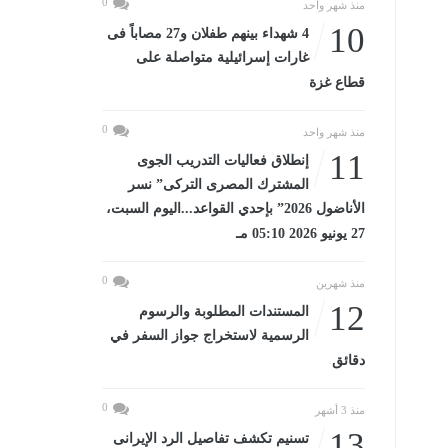
0
منذ شهر واحد
10
4 شهداء بينهم طفلان و27 مصاباً فى
غارات إسرائيلية متواصلة على
قطاع غزة
0
منذ شهر واحد
11
إنطلاق فعاليات التدريب الجوى
المشترك المصرى التركى” نسر
الأناضول 2026” بإحدي القواعد...اليوم السبت،
27 يونيو 2026 05:10 مـ
0
منذ شهرين
12
المستندات المطلوبة والرسوم
الرسمية لاستخراج جواز السفر في
دقائق
0
منذ 3 أشهر
13
تسنيم تكشف تفاصيل الرد الإيرانى