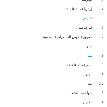
4. إريتريا (حالة عاجلة)
5.
العراق
6. قيرغيزستان
7. جمهورية لاوس الديمقراطية الشعبية
8. ليبيريا
9.
ليبيا
10. مالي (حالة عاجلة)
11. نيجيريا
12. بنما
13. بابوا غينيا الجديدة
14. الفلبين