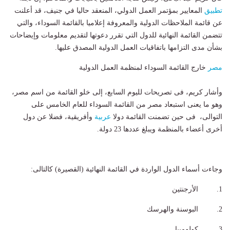
تطبيق
المعايير بمؤتمر العمل الدولي، المنعقد حاليا في جنيف، قد أعلنت
عن قائمة الملاحظات الدولية والمعروفة إعلاميا بالقائمة السوداء، والتي
تتضمن القائمة النهائية للدول التي تقرر دعوتها لتقديم معلومات وإيضاحات
بشأن مدى التزامها باتفاقيات العمل الدولية المصدق عليها.
مصر
خارج القائمة السوداء لمنظمة العمل الدولية
وأشار كريم، فى تصريحات لليوم السابع، إلى خلو القائمة من اسم مصر،
وهو ما يعنى استبعاد مصر من القائمة السوداء للعام الخامس على
التوالى، فى حين تضمنت القائمة دولا
عربية
وأفريقية، فضلا عن دول
أخرى أعضاء بالمنظمة ويبلغ عددها 23 دولة.
وجاءت أسماء الدول الواردة في القائمة النهائية (القصيرة) كالتالى:
1. الأرجنتين
2. البوسنة والهرسك
3. كولومبيا