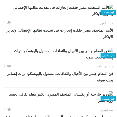
غير مصنف
0
منذ 9 أشهر
الأمم المتحدة: مصر حققت إنجازات فى تحديث نظامها الإحصائى وتعزيز
الابتكار
غير مصنف
0
منذ شهر واحد
فن المقام جسر بين الأجيال والثقافات.. مسئول باليونسكو: تراث إنساني
يجب صونه
غير مصنف
0
منذ شهرين