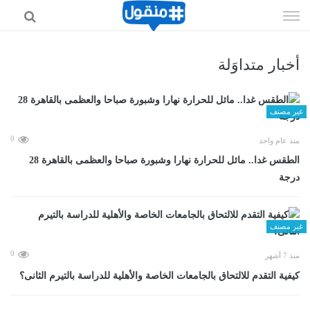
إذهب
الى
المحتوى
أخبار متداوَلة
غير مصنف
0
منذ عام واحد
الطقس غدا.. مائل للحرارة نهارا وشبورة صباحا والعظمى بالقاهرة 28
درجة
غير مصنف
0
منذ 7 أشهر
كيفية التقدم للالتحاق بالجامعات الخاصة والأهلية للدراسة بالتيرم الثانى؟