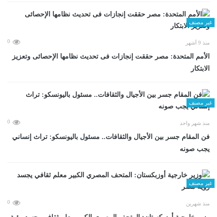
غير مصنف
0
منذ 9 أشهر
الأمم المتحدة: مصر حققت إنجازات فى تحديث نظامها الإحصائى وتعزيز
الابتكار
غير مصنف
0
منذ شهر واحد
فن المقام جسر بين الأجيال والثقافات.. مسئول باليونسكو: تراث إنساني
يجب صونه
غير مصنف
0
منذ شهرين