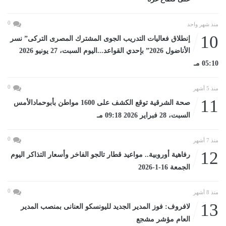
0
منذ شهر واحد
10
إنطلاق فعاليات التدريب الجوى المشترك المصرى التركى” نسر
الأناضول 2026” بإحدي القواعد...اليوم السبت، 27 يونيو 2026
05:10 مـ
0
منذ 5 أشهر
11
صحة الشرقية توقع الكشف على 1600 مواطن بأبوحمادالأمس
السبت، 28 فبراير 2026 09:18 مـ
0
منذ 7 أشهر
12
رفاهية أوروبية.. مواعيد قطار تالجو الفاخر وأسعار التذاكر اليوم
الجمعة 16-1-2026
0
منذ 8 أشهر
13
لافروف: فوز المدير الجديد لليونسكو العنانى بمنصب المدير
العام مؤشر مشجع