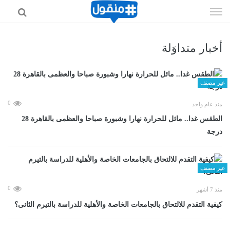
إذهب
الى
المحتوى
أخبار متداوَلة
غير مصنف
0
منذ عام واحد
الطقس غدا.. مائل للحرارة نهارا وشبورة صباحا والعظمى بالقاهرة 28
درجة
غير مصنف
0
منذ 7 أشهر
كيفية التقدم للالتحاق بالجامعات الخاصة والأهلية للدراسة بالتيرم الثانى؟