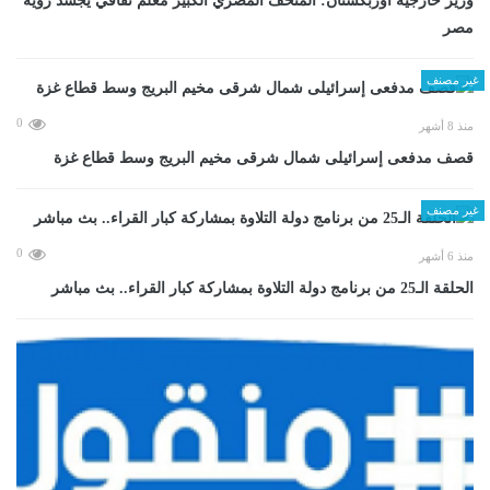
وزير خارجية أوزبكستان: المتحف المصري الكبير معلم ثقافي يجسد رؤية
مصر
غير مصنف
0
منذ 8 أشهر
قصف مدفعى إسرائيلى شمال شرقى مخيم البريج وسط قطاع غزة
غير مصنف
0
منذ 6 أشهر
الحلقة الـ25 من برنامج دولة التلاوة بمشاركة كبار القراء.. بث مباشر