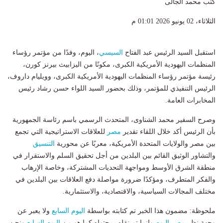
كتب محمد الجالى
الثلاثاء، 02 يونيو 2026 01:01 م
استقبل السيد الرئيس عبد الفتاح
السيسي
، اليوم، وفدًا من مؤتمر رؤساء
المنظمات اليهودية الأمريكية الكبرى، مكونًا من اليزابيث بيرنز كورن،
رئيسة مؤتمر رؤساء المنظمات اليهودية الأمريكية الكبرى، وويليام داروف،
الرئيس التنفيذي للمؤتمر، وذلك بحضور السيد اللواء حسن رشاد رئيس
المخابرات العامة.
وصرح السفير محمد الشناوى، المتحدث الرسمي باسم رئاسة الجمهورية
بأن الرئيس أكد خلال اللقاء تقدير
مصر
للعلاقات الاستراتيجية التي تجمع
بين مصر والولايات المتحدة الأمريكية، معربًا عن محورية
التنسيق
والتشاور الوثيق القائم بين البلدين من أجل تحقيق السلم والاستقرار في
منطقة الشرق الأوسط ومواجهة التحديات المشتركة، وخاصة الإرهاب
والفكر المتطرف، ومؤكدًا ضرورة مواصلة دفع العلاقات بين البلدين في
مختلف المجالات السياسية، والاقتصادية، والاستثمارية.
ملحوظة: مضمون هذا الخبر تم كتابته بواسطة
اليوم السابع
ولا يعبر عن
وجهة نظر
مصر اليوم
وانما تم نقله بمحتواه كما هو من
اليوم السابع
ونحن