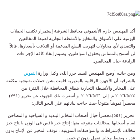
أكد المهندس حازم الأشموني محافظ الشرقية إستمرار تكثيف الحملات
اليومية على الأسواق والمخابز والأنشطة التجارية لضبط المخالفين
والتصدي لأي محاولات لتهريب السلع المدعمة أو التلاعب بأسعارها، قائلاً:
لن أسمح بالمساس بحقوق المواطنين، وسيتم إتخاذ كافة الإجراءات
الرادعة حيال المخالفين.
ومن جانبه أوضح المهندس السيد حرز الله، وكيل وزارة
التموين
بالشرقية أن الأجهزة الرقابية بالمديرية قامت بشن حملات تفتيشية مكثفة
على المخابز والأنشطة التجارية بنطاق المحافظة خلال الفترة من
٢٠٢٦/٥/٢٤ م إلى ٢٠٢٦/٥/٣١ و أسفرت تلك الجهود، عن تحرير (٧٩١)
محضراً تموينياً متنوعاً حيث جاءت بياناتهم علي النحو التالي:
تحرير (٥٥١)محضراً حيال أصحاب المخابز البلدية و السياحية و المطاحن
لقيام أصحابها بمخالفات متنوعه منها: إنتاج خبر ناقص في الوزن ،انتاج خبز
مخالف للإشتراطات والمواصفات التموينية ، توقف المخبز عن الإنتاج بدون
عذر ، وضبط مخابز تعمل بدون ترخيص.