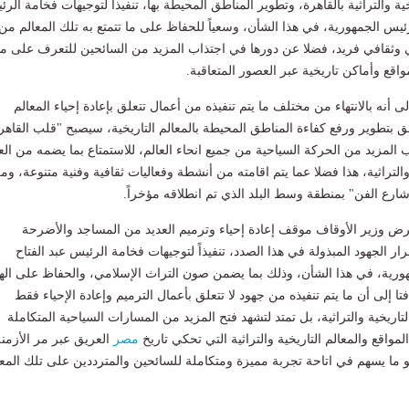
ية والتراثية بالقاهرة، وتطوير المناطق المحيطة بها، تنفيذا لتوجيهات فخامة الر
ئيس الجمهورية، في هذا الشأن، وسعياً للحفاظ على ما تتمتع به تلك المعالم من
 وثقافي فريد، فضلا عن دورها في اجتذاب المزيد من السائحين للتعرف على ما
اقع وأماكن تاريخية عبر العصور المتعاقبة.
 أنه بالانتهاء من مختلف ما يتم تنفيذه من أعمال تتعلق بإعادة إحياء المعالم
علق بتطوير ورفع كفاءة المناطق المحيطة بالمعالم التاريخية، سيصبح "قلب القاهر
 المزيد من الحركة السياحية من جميع انحاء العالم، للاستمتاع بما يضمه من الع
والتراثية، هذا فضلا عما يتم اقامته من أنشطة وفعاليات ثقافية وفنية متنوعة، وم
"شارع الفن" بمنطقة وسط البلد الذي تم انطلاقه مؤخراً.
رض وزير الأوقاف موقف إعادة إحياء وترميم العديد من المساجد والأضرحة
رار الجهود المبذولة في هذا الصدد، تنفيذاً لتوجيهات فخامة الرئيس عبد الفتاح
رية، في هذا الشأن، وذلك بما يضمن صون التراث الإسلامي، والحفاظ على اله
تا إلى أن ما يتم تنفيذه من جهود لا تتعلق بأعمال الترميم وإعادة الإحياء فقط
تاريخية والتراثية، بل تمتد لتشهد فتح المزيد من المسارات السياحية المتكاملة
لمواقع والمعالم التاريخية والتراثية التي تحكي تاريخ
مصر
العريق عبر مر الأزمنة
و ما يسهم في اتاحة تجربة مميزة ومتكاملة للسائحين والمترددين على تلك المعا