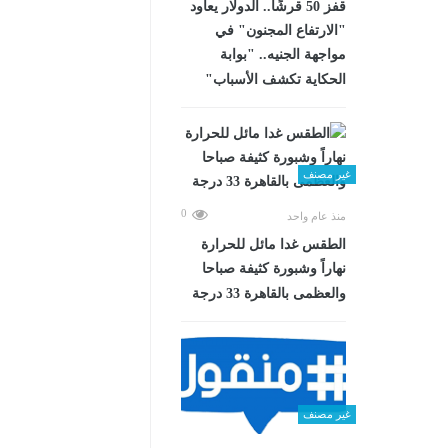
قفز 50 قرشًا.. الدولار يعاود
"الارتفاع المجنون" في
مواجهة الجنيه.. "بوابة
الحكاية تكشف الأسباب"
غير مصنف
0
منذ عام واحد
الطقس غدا مائل للحرارة
نهاراً وشبورة كثيفة صباحا
والعظمى بالقاهرة 33 درجة
غير مصنف