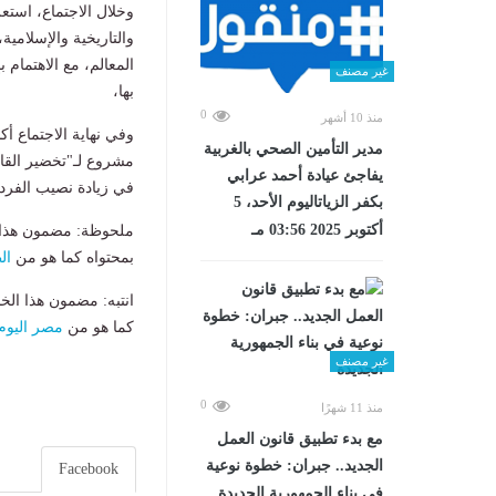
وخلال الاجتماع، استعر
والتاريخية والإسلامية
المعالم، مع الاهتمام ب
غير مصنف
بها،
0
منذ 10 أشهر
وفي نهاية الاجتماع أ
مدير التأمين الصحي بالغربية
مشروع لـ"تخضير القا
يفاجئ عيادة أحمد عرابي
في زيادة نصيب الفرد
بكفر الزياتاليوم الأحد، 5
أكتوبر 2025 03:56 مـ
ملحوظة: مضمون هذا ا
بمحتواه كما هو من
ال
انتبه: مضمون هذا الخ
كما هو من
مصر اليوم
غير مصنف
0
منذ 11 شهرًا
مع بدء تطبيق قانون العمل
الجديد.. جبران: خطوة نوعية
Facebook
في بناء الجمهورية الجديدة