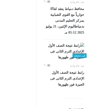
0
منذ عام واحد
محافظ دمياط يعقد لقاءًا
حوارياً مع القوى الشبابية
بمركز التعليم المدنى
بدمياطاليوم الإثنين، 21 يوليو
2025 05:12 مـ
غير مصنف
0
منذ عام واحد
رابط نتيجة الصف الأول
الإعدادى الترم الثانى فى
الجيزة فور ظهورها
بحث سريع: