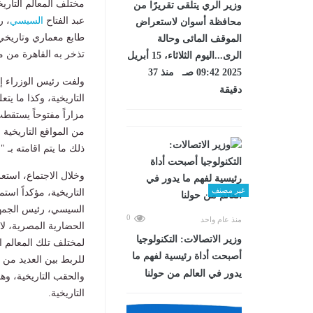
مختلف المعالم التاريخ
وزير الري يتلقى تقريرًا من
عبد الفتاح
السيسي
، ر
محافظة أسوان لاستعراض
طابع معماري وتاريخي
الموقف المائى وحالة
تذخر به القاهرة من مو
الرى...اليوم الثلاثاء، 15 أبريل
2025 09:42 صـ منذ 37
ولفت رئيس الوزراء إلى
دقيقة
التاريخية، وكذا ما يت
مزاراً مفتوحاً يستقطب
من المواقع التاريخية 
ذلك ما يتم اقامته بـ 
وخلال الاجتماع، استع
غير مصنف
التاريخية، مؤكداً استم
السيسي، رئيس الجمهو
0
منذ عام واحد
الحضارية المصرية، لاف
وزير الاتصالات: التكنولوجيا
لمختلف تلك المعالم ال
أصبحت أداة رئيسية لفهم ما
للربط بين العديد من ا
يدور في العالم من حولنا
والحقب التاريخية، وه
التاريخية.