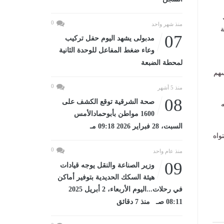
0
منذ شهر واحد
ة
07
مدبولى يشهد اليوم حفل تركيب
وعاء ضغط المفاعل للوحدة الثانية
لمحطة الضبعة
سهم
0
منذ 5 أشهر
08
صحة الشرقية توقع الكشف على
ه
1600 مواطن بأبوحمادالأمس
السبت، 28 فبراير 2026 09:18 مـ
واه
0
منذ عام واحد
09
وزير الصناعة والنقل يوجه قيادات
هيئة السكك الحديدية بتوفير أماكن
في رحلات...اليوم الأربعاء، 2 أبريل 2025
08:11 صـ منذ 7 دقائق