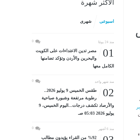
الأكثر شهرة
اسبوعى
شهرى
س
0
منذ 24 يومًا
01
مصر تدين الاعتداءات على الكويت
والبحرين والأردن وتؤكد تضامنها
الكامل معها
0
منذ شهر واحد
02
طقس الخميس 9 يوليو 2026..
رطوبة مرتفعة وشبورة صباحية
والأرصاد تكشف درجات...اليوم الخميس، 9
ر
يوليو 2026 05:03 صـ
ن
0
منذ 6 أشهر
ء
03
%92 من القراء يؤيدون مطالب