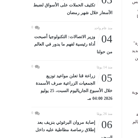
ئيس
تكثيف الحملات على الأسواق لضبط
الأسعار خلال شهر رمضان
0
منذ عام واحد
04
وزير الاتصالات: التكنولوجيا أصبحت
ة"
أداة رئيسية لفهم ما يدور في العالم
ديد
من حولنا
ن
0
منذ 14 يومًا
05
زراعة قنا تعلن مواعيد توزيع
الجمعيات الزراعية صرف الأسمدة
خلال الأسبوع الجارياليوم السبت، 25 يوليو
وية
2026 04:00 مـ
0
منذ 26 يومًا
06
لم
إصابة مروان البرغوثي بنزيف بعد
إطلاق رصاصة مطاطية عليه داخل
السجن