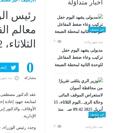
الارشيف
/
غير مصنف
أخبار متداوَلة
رئيس الوز
معالم الق
غير مصنف
الثلاثاء، 2 يونيو 2026 02:43 مـ
0
منذ شهر واحد
مدبولى يشهد اليوم حفل
تركيب وعاء ضغط المفاعل
0
للوحدة الثانية لمحطة الضبعة
إنشر ف
مشاركة
منذ شهري
عقد الدكتور مصطفى مد
لمتابعة جهود إعادة إح
الأوقاف، والدكتور إب
غير مصنف
الإدارية.
0
منذ عام واحد
وجدد رئيس الوزراء، ف