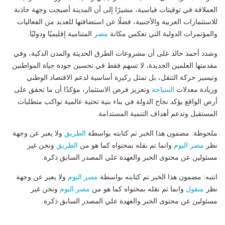
العملاقة في توقيتات قياسية، مشيرًا إلى أن المدينة أصبحت وجهة جاذبة
للاستثمارات العربية والأجنبية، فضلًا عن استضافتها للعديد من الفعاليات
والمؤتمرات الدولية التي تعكس مكانة
مصر
المتنامية إقليميًا ودوليًا.
وشدد أحمد خالد على أن مشروعات الطرق الحديثة والمدن الذكية، وفي
مقدمتها العلمين الجديدة، لا تسهم فقط في تحسين جودة حياة المواطنين
وتيسير حركة التنقل، بل تمثل ركيزة أساسية لدعم الاقتصاد الوطني
وزيادة معدلات
السياحة
وتعزيز فرص الاستثمار، مؤكدًا أن ما تحقق على
أرض الواقع يؤكد نجاح الدولة في بناء بنية تحتية عالمية تواكب متطلبات
المستقبل وتدعم أهداف التنمية المستدامة.
ملحوظة: مضمون هذا الخبر تم كتابته بواسطة
الطريق
ولا يعبر عن وجهة
نظر
مصر اليوم
وانما تم نقله بمحتواه كما هو من
الطريق
ونحن غير
مسئولين عن محتوى الخبر والعهدة علي المصدر السابق ذكرة.
انتبه: مضمون هذا الخبر تم كتابته بواسطة
مصر اليوم
ولا يعبر عن وجهة
نظر
منقول
وانما تم نقله بمحتواه كما هو من
مصر اليوم
ونحن غير
مسئولين عن محتوى الخبر والعهدة علي المصدر السابق ذكرة.