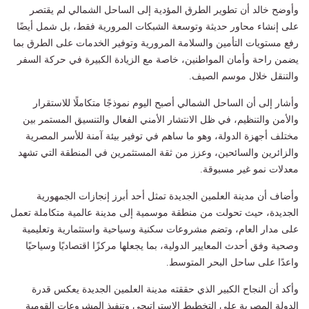
وأوضح خالد أن تطوير الطرق المؤدية إلى الساحل الشمالي لم يقتصر
على إنشاء محاور حديثة وتوسعة الشبكات المرورية فقط، بل شمل أيضًا
رفع مستويات التأمين والسلامة المرورية وتوفير الخدمات على الطرق بما
يضمن راحة وأمان المواطنين، خاصة مع الزيادة الكبيرة في حركة السفر
والتنقل خلال موسم الصيف.
وأشار إلى أن الساحل الشمالي أصبح اليوم نموذجًا متكاملًا للاستقرار
والأمن والتنظيم، في ظل الانتشار الأمني الفعال والتنسيق المستمر بين
مختلف أجهزة الدولة، وهو ما ساهم في توفير بيئة آمنة للأسر المصرية
والزائرين والسائحين، وعزز من ثقة المستثمرين في المنطقة التي تشهد
معدلات نمو غير مسبوقة.
وأضاف أن مدينة العلمين الجديدة تمثل أحد أبرز إنجازات الجمهورية
الجديدة، حيث تحولت من منطقة موسمية إلى مدينة عالمية متكاملة تعمل
على مدار العام، وتضم مشروعات سكنية وسياحية واستثمارية وتعليمية
وصحية وفق أحدث المعايير الدولية، بما يجعلها مركزًا اقتصاديًا وسياحيًا
واعدًا على ساحل البحر المتوسط.
وأكد أن النجاح الكبير الذي حققته مدينة العلمين الجديدة يعكس قدرة
الدولة المصرية على التخطيط الاستراتيجي وتنفيذ المشروعات القومية