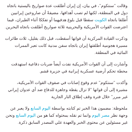
وقالت "سنتكوم"، في بيان، إن إيران أطلقت عدة صواريخ باليستية باتجاه
دول في المنطقة، لكنها لم تصب أهدافها، مضيفةً أن صاروخين إيرانيين
أُطلقا باتجاه
الكويت
سقطا قبل بلوغ هدفيهما أو تفككا أثناء الطيران، فيما
اعترضت القوات الأمريكية والبحرينية ثلاثة صواريخ أطلقت باتجاه البحرين.
وذكرت القيادة المركزية أن قواتها أسقطت، قبل ذلك بقليل، ثلاث طائرات
مسيرة هجومية أطلقتها إيران باتجاه سفن مدنية كانت تعبر الممرات
المائية في المنطقة.
وأشارت إلى أن القوات الأمريكية نفذت أيضاً ضربات دفاعية استهدفت
محطة تحكم أرضية عسكرية إيرانية في جزيرة قشم.
وأكدت "سنتكوم" عدم وقوع إصابات في صفوف القوات الأمريكية،
مشيرة إلى أن قواتها "لا تزال يقظة وجاهزة للدفاع ضد أي عدوان إيراني
غير مبرر" خلال فترة وقف إطلاق النار الجارية
ملحوظة: مضمون هذا الخبر تم كتابته بواسطة
اليوم السابع
ولا يعبر عن
وجهة نظر
مصر اليوم
وانما تم نقله بمحتواه كما هو من
اليوم السابع
ونحن
غير مسئولين عن محتوى الخبر والعهدة علي المصدر السابق ذكرة.