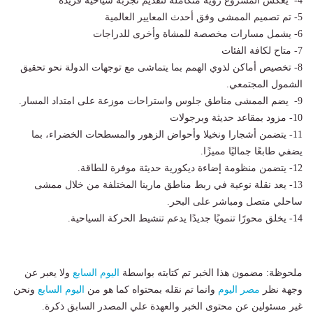
4- يعكس المشروع رؤية متكاملة لتقديم تجربة سياحية فريدة
5- تم تصميم الممشى وفق أحدث المعايير العالمية
6- يشمل مسارات مخصصة للمشاة وأخرى للدراجات
7- متاح لكافة الفئات
8- تخصيص أماكن لذوي الهمم بما يتماشى مع توجهات الدولة نحو تحقيق
الشمول المجتمعي.
9- يضم الممشى مناطق جلوس واستراحات موزعة على امتداد المسار.
10- مزود بمقاعد حديثة وبرجولات
11- يتضمن أشجارا ونخيلا وأحواض الزهور والمسطحات الخضراء، بما
يضفي طابعًا جماليًا مميزًا.
12- يتضمن منظومة إضاءة ديكورية حديثة موفرة للطاقة.
13- يعد نقلة نوعية في ربط مناطق مارينا المختلفة من خلال ممشى
ساحلي متصل ومباشر على البحر.
14- يخلق محورًا تنمويًا جديدًا يدعم تنشيط الحركة السياحية.
ملحوظة: مضمون هذا الخبر تم كتابته بواسطة
اليوم السابع
ولا يعبر عن
وجهة نظر
مصر اليوم
وانما تم نقله بمحتواه كما هو من
اليوم السابع
ونحن
غير مسئولين عن محتوى الخبر والعهدة علي المصدر السابق ذكرة.