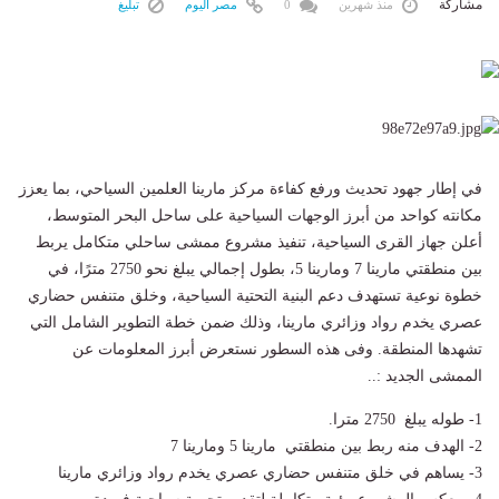
مشاركة
منذ شهرين
0
مصر اليوم
تبليغ
في إطار جهود تحديث ورفع كفاءة مركز مارينا العلمين السياحي، بما يعزز
مكانته كواحد من أبرز الوجهات السياحية على ساحل البحر المتوسط،
أعلن جهاز القرى السياحية، تنفيذ مشروع ممشى ساحلي متكامل يربط
بين منطقتي مارينا 7 ومارينا 5، بطول إجمالي يبلغ نحو 2750 مترًا، في
خطوة نوعية تستهدف دعم البنية التحتية السياحية، وخلق متنفس حضاري
عصري يخدم رواد وزائري مارينا، وذلك ضمن خطة التطوير الشامل التي
تشهدها المنطقة. وفى هذه السطور نستعرض أبرز المعلومات عن
الممشى الجديد :..
1- طوله يبلغ 2750 مترا.
2- الهدف منه ربط بين منطقتي مارينا 5 ومارينا 7
3- يساهم في خلق متنفس حضاري عصري يخدم رواد وزائري مارينا