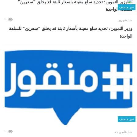
غير مصنف
0
منذ شهرين
وزير التموين: تحديد سلع معينة بأسعار ثابتة قد يخلق "سعرين" للسلعة
الواحدة
غير مصنف
0
منذ عام واحد