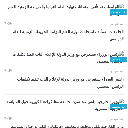
غير مصنف
0
منذ شهرين
الجامعات تستأنف امتحانات نهاية العام التزاما بالخريطة الزمنية للعام
الدراسى
غير مصنف
0
منذ شهر واحد
رئيس الوزراء يستعرض مع وزير الدولة للإعلام آليات تنفيذ تكليفات
الرئيس السيسي
غير مصنف
0
منذ شهرين
وزير الخارجية يلقى محاضرة بجامعة «هانكوك» الكورية حول السياسة