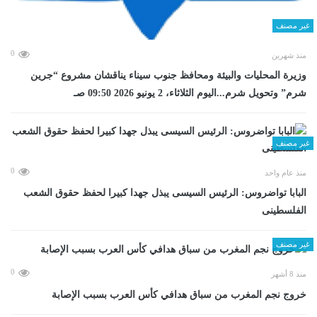
غير مصنف
0
منذ شهرين
وزيرة المحليات والبيئة ومحافظ جنوب سيناء يناقشان مشروع “جرين
شرم” وتحويل شرم...اليوم الثلاثاء، 2 يونيو 2026 09:50 صـ
غير مصنف
0
منذ عام واحد
البابا تواضروس: الرئيس السيسى يبذل جهدا كبيرا لحفظ حقوق الشعب
الفلسطينى
غير مصنف
0
منذ 8 أشهر
خروج نجم المغرب من سباق هدافي كأس العرب بسبب الإصابة