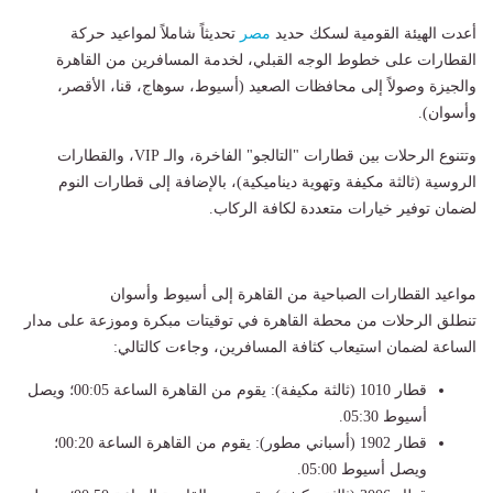
​أعدت الهيئة القومية لسكك حديد
مصر
تحديثاً شاملاً لمواعيد حركة
القطارات على خطوط الوجه القبلي، لخدمة المسافرين من القاهرة
والجيزة وصولاً إلى محافظات الصعيد (أسيوط، سوهاج، قنا، الأقصر،
وأسوان).
وتتنوع الرحلات بين قطارات "التالجو" الفاخرة، والـ VIP، والقطارات
الروسية (ثالثة مكيفة وتهوية ديناميكية)، بالإضافة إلى قطارات النوم
لضمان توفير خيارات متعددة لكافة الركاب.
​مواعيد القطارات الصباحية من القاهرة إلى أسيوط وأسوان
​تنطلق الرحلات من محطة القاهرة في توقيتات مبكرة وموزعة على مدار
الساعة لضمان استيعاب كثافة المسافرين، وجاءت كالتالي:
​قطار 1010 (ثالثة مكيفة): يقوم من القاهرة الساعة 00:05؛ ويصل
أسيوط 05:30.
​قطار 1902 (أسباني مطور): يقوم من القاهرة الساعة 00:20؛
ويصل أسيوط 05:00.