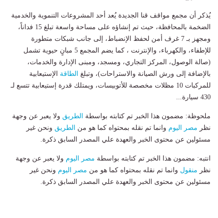
​​يُذكر أن مجمع مواقف قنا الجديدة يُعد أحد المشروعات التنموية والخدمية
الضخمة بالمحافظة، حيث تم إنشاؤه على مساحة واسعة تبلغ 15 فداناً،
ومجهز بـ 7 غرف أمن لحفظ الإنضباط، إلى جانب شبكات متطورة
للإطفاء، والكهرباء، والإنترنت ، ​كما يضم المجمع 5 مبانٍ حيوية تشمل
(صالة الوصول، المركز التجاري، ومسجد، ومبنى الإدارة والخدمات،
بالإضافة إلى ورش الصيانة والاستراحات)، وتبلغ ​
الطاقة
الإستيعابية
للمركبات 10 مظلات مخصصة للأتوبيسات، ويمتلك قدرة إستيعابية تتسع لـ
430 سيارة...
ملحوظة: مضمون هذا الخبر تم كتابته بواسطة
الطريق
ولا يعبر عن وجهة
نظر
مصر اليوم
وانما تم نقله بمحتواه كما هو من
الطريق
ونحن غير
مسئولين عن محتوى الخبر والعهدة علي المصدر السابق ذكرة.
انتبه: مضمون هذا الخبر تم كتابته بواسطة
مصر اليوم
ولا يعبر عن وجهة
نظر
منقول
وانما تم نقله بمحتواه كما هو من
مصر اليوم
ونحن غير
مسئولين عن محتوى الخبر والعهدة علي المصدر السابق ذكرة.