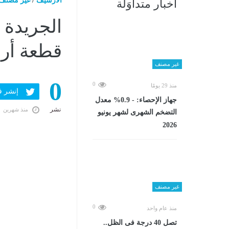
الارشيف
/
غير مصنف
أخبار متداوَلة
الجريدة 
قطعة أرض
غير مصنف
0
0
منذ 29 يومًا
إنشر فى er
جهاز الإحصاء: - 0.9% معدل
نشر
منذ شهرين
التضخم الشهرى لشهر يونيو
2026
غير مصنف
0
منذ عام واحد
تصل 40 درجة فى الظل..