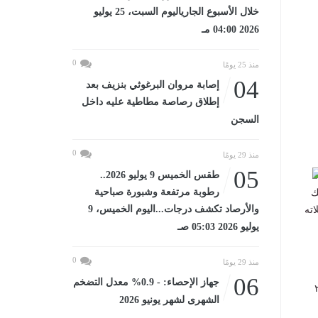
خلال الأسبوع الجارياليوم السبت، 25 يوليو
2026 04:00 مـ
0
منذ 25 يومًا
04
إصابة مروان البرغوثي بنزيف بعد
إطلاق رصاصة مطاطية عليه داخل
السجن
0
منذ 29 يومًا
05
طقس الخميس 9 يوليو 2026..
1/2
رطوبة مرتفعة وشبورة صباحية
اء رقم 1279 لسنة 2026 وذلك
والأرصاد تكشف درجات...اليوم الخميس، 9
 رقم 43 لسنة 1979 وتعديلاته
يوليو 2026 05:03 صـ
0
منذ 29 يومًا
06
جهاز الإحصاء: - 0.9% معدل التضخم
 تخصيص قطعة أرض من أملاك الدولة الخاصة بمساحة ٧٨٠م٢
الشهرى لشهر يونيو 2026