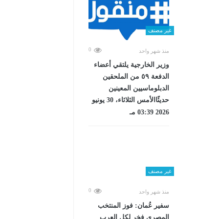
غير مصنف
0
منذ شهر واحد
وزير الخارجية يلتقي أعضاء
الدفعة ٥٩ من الملحقين
الدبلوماسيين المعينين
حديثًاالأمس الثلاثاء، 30 يونيو
2026 03:39 مـ
غير مصنف
0
منذ شهر واحد
سفير عُمان: فوز المنتخب
المصرى فخر لكل العرب