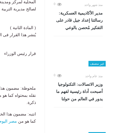
المحلية لمركز ومدينة
0
منذ شهر واحد
لصالح مديرية التربية 
مدير الأكاديمية العسكرية:
رسالتنا إعداد جيل قادر على
( المادة الثانية )
التفكير مُحصن بالوعي
يُنشر هذا القرار فى ا
قرار رئيس الوزراء
غير مصنف
0
منذ عام واحد
وزير الاتصالات: التكنولوجيا
ملحوظة: مضمون هذا ا
أصبحت أداة رئيسية لفهم ما
نقله بمحتواه كما هو 
يدور في العالم من حولنا
ذكرة.
انتبه: مضمون هذا الخ
كما هو من
مصر اليوم