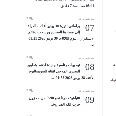
08:11 صـ منذ 7 دقائق
0
منذ شهر واحد
07
برلماني: ثورة 30 يونيو أعادت الدولة
نصت المادة الأولى من القرار على تعيين المستشارة هدى أحمد محمد عيسى رئيسًا للهيئة اعتبارًا من 1
إلى مسارها الصحيح ورسخت دعائم
الاستقرار...اليوم الثلاثاء، 30 يونيو 2026 01:21
صـ
0
منذ شهر واحد
ق
08
توجيهات رئاسية جديدة لدعم وتطوير
المجرى الملاحي لقناة السويساليوم
الأحد، 28 يونيو 2026 01:52 مـ
واه
0
منذ شهر واحد
09
نتنياهو: دمرنا نحو 90% من مخزون
حزب الله الصاروخى