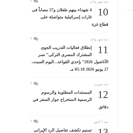
0
منذ شهر واحد
10
4 شهداء بينهم طفلان و27 مصاباً فى
غارات إسرائيلية متواصلة على
قطاع غزة
0
منذ شهر واحد
11
إنطلاق فعاليات التدريب الجوى
المشترك المصرى التركى” نسر
الأناضول 2026” بإحدي القواعد...اليوم السبت،
27 يونيو 2026 05:10 مـ
0
منذ شهرين
12
المستندات المطلوبة والرسوم
الرسمية لاستخراج جواز السفر في
دقائق
0
منذ 3 أشهر
13
تسنيم تكشف تفاصيل الرد الإيرانى