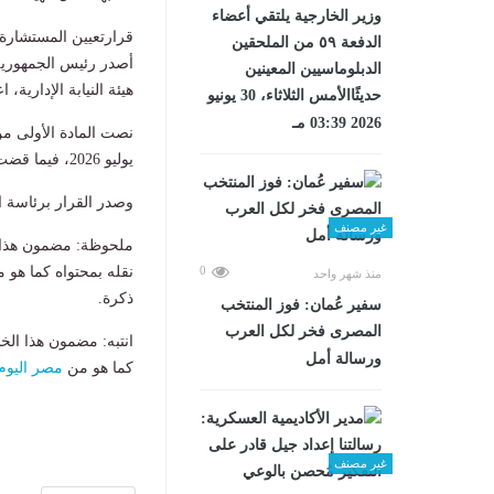
وزير الخارجية يلتقي أعضاء
قرارتعيين المستشارة ه
الدفعة ٥٩ من الملحقين
الدبلوماسيين المعينين
هيئة النيابة الإدارية، اعت
حديثًاالأمس الثلاثاء، 30 يونيو
2026 03:39 مـ
يوليو 2026، فيما قضت المادة الثانية بنشر القرار في الجريدة الرسمية، وتكليف
وصدر القرار برئاسة الجمهورية يوم الاث
غير مصنف
ملحوظة: مضمون هذا ا
نقله بمحتواه كما هو 
0
منذ شهر واحد
ذكرة.
سفير عُمان: فوز المنتخب
المصرى فخر لكل العرب
انتبه: مضمون هذا الخ
ورسالة أمل
كما هو من
مصر اليوم
غير مصنف