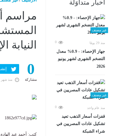
الارشيف
/
غير مصنف
أخبار متداوَلة
مراسم أدا
المستشار
غير مصنف
النيابة ال
0
منذ 29 يومًا
جهاز الإحصاء: - 0.9% معدل
التضخم الشهرى لشهر يونيو
0
2026
إنشر ف
مشاركة
منذ شهر 
غير مصنف
0
منذ عام واحد
قفزات أسعار الذهب تعيد
تشكيل عادات المصريين في
شراء الشبكة
كتب: أحمد عبد الهادي