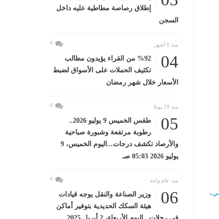
إطلاق رصاصة مطاطية عليه داخل
السجن
0
منذ 6 أشهر
04
%92 من القراء يؤيدون مطالب
تكثيف الحملات على الأسواق لضبط
الأسعار خلال شهر رمضان
0
منذ 29 يومًا
05
طقس الخميس 9 يوليو 2026..
رطوبة مرتفعة وشبورة صباحية
والأرصاد تكشف درجات...اليوم الخميس، 9
يوليو 2026 05:03 صـ
0
منذ عام واحد
06
ي
،
وزير الصناعة والنقل يوجه قيادات
هيئة السكك الحديدية بتوفير أماكن
في رحلات...اليوم الأربعاء، 2 أبريل 2025