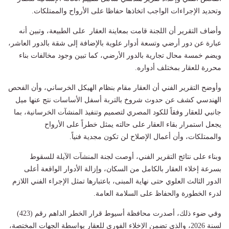
وتحديد الإجراءات الواجب اتخاذها حفاظا على الأرواح والممتلكات.
وأضاف التقرير أن اللجنة قامت بمعاينة العقار على الطبيعة، وتبين أنه
عبارة عن دور أرضي وتسعة أدوار علوية بالإضافة إلى شقة بالدور العاشر،
ويضم خمسة محال تجارية بالدور الأرضي، كما تبين وجود مخالفات بناء
محررة للعقار بمختلف أدواره.
وأوضح التقرير الفني أن العقار مقام بنظام الهيكل الخرساني، وأن الفحص
الهندسي كشف عن حدوث شروخ بالتربة أسفل الأساسات نتج عنها ميل
جانبي للعقار وفقاً للكود المصري لتصميم وتنفيذ المنشآت الخرسانية، بما
يجعل استمرار بقاء العقار على حالته يمثل خطراً على الأرواح
والممتلكات، وأن أعمال الإصلاح لن تكون مجدية فنياً.
وبناء على نتائج التقرير الفني، أوصت لجنة المنشآت الآيلة للسقوط
بسرعة إخلاء العقار بالكامل من السكان، وإزالة الأدوار الواقعة أعلى
الدور الثالث العلوي حتى نهاية المبنى، باعتبارها تمثل الإجراء الفني اللازم
لدرء الخطورة والحفاظ على السلامة العامة.
وفي ضوء ذلك، أصدرت محافظة أسيوط قرار الخطر الداهم رقم (423)
لسنة 2026، والذي تضمن الإخلاء الفوري للعقار بواسطة الجهات المختصة،