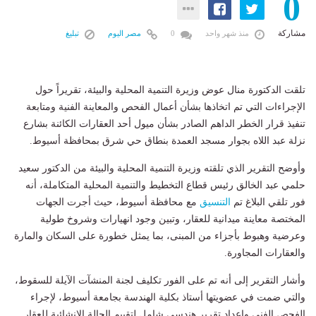
0
مشاركة
منذ شهر واحد
0
مصر اليوم
تبليغ
تلقت الدكتورة منال عوض وزيرة التنمية المحلية والبيئة، تقريراً حول
الإجراءات التي تم اتخاذها بشأن أعمال الفحص والمعاينة الفنية ومتابعة
تنفيذ قرار الخطر الداهم الصادر بشأن ميول أحد العقارات الكائنة بشارع
نزلة عبد اللاه بجوار مسجد العمدة بنطاق حي شرق بمحافظة أسيوط.
وأوضح التقرير الذي تلقته وزيرة التنمية المحلية والبيئة من الدكتور سعيد
حلمي عبد الخالق رئيس قطاع التخطيط والتنمية المحلية المتكاملة، أنه
فور تلقي البلاغ تم
التنسيق
مع محافظة أسيوط، حيث أجرت الجهات
المختصة معاينة ميدانية للعقار، وتبين وجود انهيارات وشروخ طولية
وعرضية وهبوط بأجزاء من المبنى، بما يمثل خطورة على السكان والمارة
والعقارات المجاورة.
وأشار التقرير إلى أنه تم على الفور تكليف لجنة المنشآت الآيلة للسقوط،
والتي ضمت في عضويتها أستاذ بكلية الهندسة بجامعة أسيوط، لإجراء
الفحص الفني وإعداد تقرير هندسي شامل لتقييم الحالة الإنشائية للعقار