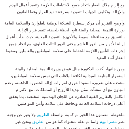
مع إلزام ملاك العقار باتخاذ جميع الاحتياطات اللازمة وتنفيذ أعمال الهدم
والإزالة، وتكليف الجهات التنفيذية بسرعة تنفيذ القرار وفقا للقانون.
وأوضح التقرير أن مركز سيطرة الشبكة الوطنية للطوارئ والسلامة العامة
بوزارة التنمية المحلية والبيئة تابع، لحظة بلحظة، تنفيذ قرار الإزالة
بالتنسيق مع محافظة أسيوط والأجهزة التنفيذية المعنية، حيث بدأت أعمال
إزالة الأدوار من الدور العاشر وحتى الدور الثالث العلوي، مع اتخاذ جميع
إجراءات التأمين اللازمة للحفاظ على سلامة المواطنين والعاملين ومحيط
العقار أثناء التنفيذ.
ومن جانبها، أكدت الدكتورة منال عوض وزيرة التنمية المحلية والبيئة
استمرار المتابعة الميدانية لكافة البلاغات التي تمس سلامة المواطنين،
مشددة على ضرورة التنفيذ الفوري لقرارات إزالة الخطورة الداهمة، وعدم
التهاون مع أي منشآت تمثل تهديدا للأرواح أو الممتلكات، مع الالتزام
الكامل بالتقارير الفنية الصادرة عن اللجان الهندسية المختصة، بما يحقق
أعلى درجات السلامة العامة ويحافظ على سلامة وأمن المواطنين.
ملحوظة: مضمون هذا الخبر تم كتابته بواسطة
الطريق
ولا يعبر عن وجهة
نظر
مصر اليوم
وانما تم نقله بمحتواه كما هو من
الطريق
ونحن غير
مسئولين عن محتوى الخبر والعهدة علي المصدر السابق ذكرة.