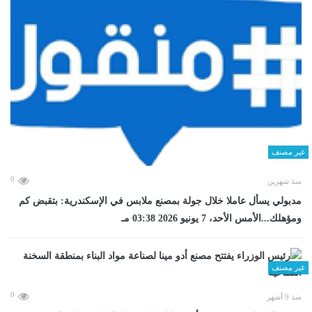
غير مصنف
0
منذ شهرين
مدبولي يسأل عاملا خلال جولة بمصنع ملابس في الإسكندرية: بتقبض كم
ومؤهلك...الأمس الأحد، 7 يونيو 2026 03:38 مـ
غير مصنف
0
منذ 9 أشهر