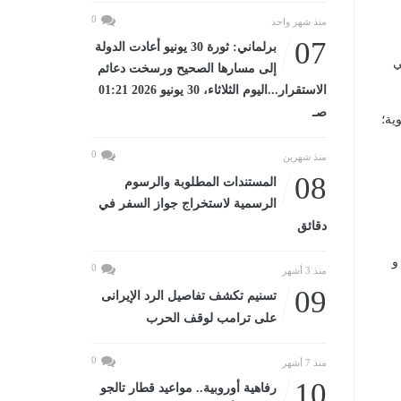
0
منذ شهر واحد
07
برلماني: ثورة 30 يونيو أعادت الدولة
ي
إلى مسارها الصحيح ورسخت دعائم
الاستقرار...اليوم الثلاثاء، 30 يونيو 2026 01:21
صـ
ية؛
0
منذ شهرين
08
المستندات المطلوبة والرسوم
الرسمية لاستخراج جواز السفر في
دقائق
و
0
منذ 3 أشهر
09
تسنيم تكشف تفاصيل الرد الإيرانى
على ترامب لوقف الحرب
0
منذ 7 أشهر
10
رفاهية أوروبية.. مواعيد قطار تالجو