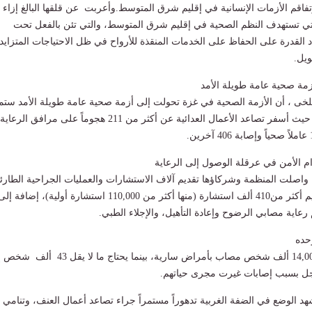
تفاقم الأزمات الإنسانية في إقليم شرق المتوسط.و​أعربت عن قلقها البالغ إزاء
تي تستهدف النظم الصحية في إقليم شرق المتوسط، والتي تئن بالفعل تحت
 القدرة على الحفاظ على الخدمات المنقذة للأرواح في ظل الاحتياجات المتزايد
ويل.
أزمة صحية عامة طويلة الأمد
بلخى ، أن الأزمة الصحية في غزة تحولت إلى أزمة صحية عامة طويلة الأمد ستم
آثارها لسنوات مقبلة، حيث أسفر تصاعد الأعمال العدائية عن ​أكثر من 211 هجوماً على مرافق الرعاية
دام الأمن في عرقلة الوصول إلى الرعاية
ية، واصلت المنظمة وشركاؤها تقديم آلاف الاستشارات والعمليات الجراحية الطارئ
أسبوعياً، حيث تم تقديم أكثر من410 ألف استشارة (منها أكثر من 110,000 استشارة أولية)، إضافة إل
عاية مصابي الرضوح وإعادة التأهيل، والإجلاء الطبي.
حده
تم تسجيل أكثر من 14,000 ألف شخص مصاب بأمراض سارية، بينما يحتاج ما لا يق
أجل بسبب إصابات غيرت مجرى حياتهم.
د الوضع في الضفة الغربية تدهوراً مستمراً جراء تصاعد أعمال العنف، وتنامي