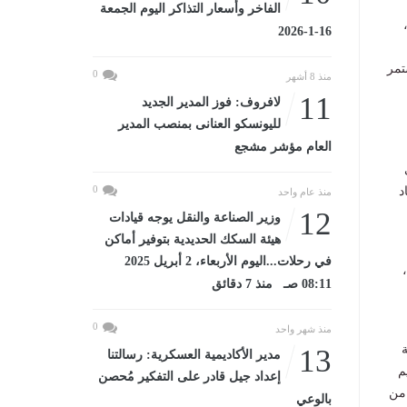
الفاخر وأسعار التذاكر اليوم الجمعة
ظمة،
16-1-2026
تمر
0
منذ 8 أشهر
11
لافروف: فوز المدير الجديد
لليونسكو العنانى بمنصب المدير
العام مؤشر مشجع
0
د
منذ عام واحد
12
وزير الصناعة والنقل يوجه قيادات
هيئة السكك الحديدية بتوفير أماكن
في رحلات...اليوم الأربعاء، 2 أبريل 2025
08:11 صـ منذ 7 دقائق
0
منذ شهر واحد
13
مدير الأكاديمية العسكرية: رسالتنا
م
إعداد جيل قادر على التفكير مُحصن
 من
بالوعي