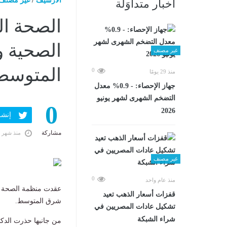
الارشيف
/
غير مصنف
أخبار متداوَلة
الصحة الع
الصحية و
غير مصنف
المتوسط
0
منذ 29 يومًا
جهاز الإحصاء: - 0.9% معدل
التضخم الشهرى لشهر يونيو
0
2026
إنشر ف
مشاركة
منذ شهر 
غير مصنف
0
منذ عام واحد
عقدت منظمة الصحة الع
قفزات أسعار الذهب تعيد
شرق المتوسط.
تشكيل عادات المصريين في
شراء الشبكة
من جانبها حذرت الدكت