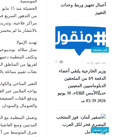
الموسمية.
أعمال تجهيز وربط وحدات
التغييز
من التدهور السريع في
مراكز علاجية، وتدريب
بالانتشار ما لم يتحس
​تهديد الإيبولا
تمثل سلالة بونديبوجيو
غير مصنف
وتكثف المنظمة دعمها
0
منذ شهر واحد
لقربها من المناطق الم
وزير الخارجية يلتقي أعضاء
بعثات تقييم مماثلة بال
الدفعة ٥٩ من الملحقين
​التغير المناخي والكو
الدبلوماسيين المعينين
​يواجه الملايين عبر ا
حديثًاالأمس الثلاثاء، 30 يونيو
وتدفع الفئات الضعيفة
2026 03:39 مـ
والصومال والسودان.
​وتعمل المنظمة مع ال
المدنيين ومنع الفاشي
غير مصنف
شرق المتوسط من أكثر