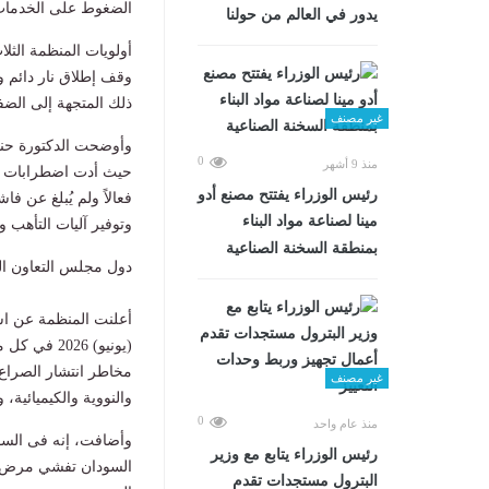
الضغوط على الخدمات،
يدور في العالم من حولنا
​أولويات المنظمة الثلا
​​وقف إطلاق نار دائم 
ذلك المتجهة إلى الضفة
غير مصنف
​وأوضحت الدكتورة حنا
0
منذ 9 أشهر
حيث أدت اضطرابات نظا
رئيس الوزراء يفتتح مصنع أدو
فعالاً ولم يُبلغ عن 
مينا لصناعة مواد البناء
وتوفير آليات التأهب و
بمنطقة السخنة الصناعية
​دول مجلس التعاون ا
أعلنت المنظمة عن است
(يونيو) 2026 في كل من (البحرين،
مخاطر انتشار الصراع، 
غير مصنف
والنووية والكيميائية
0
منذ عام واحد
وأضافت، إنه فى ​السو
رئيس الوزراء يتابع مع وزير
السودان تفشي مرض الكو
البترول مستجدات تقدم