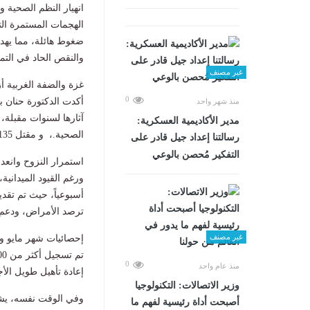
انهيار النظم الصحية و
الهجمات المستمرة ال
ضغوط هائلة، مما يهدد
والنقص الحاد في التم
غير مصنف
​غزة والضفة الغربية 
0
​أكدت الدكتورة حنان 
منذ شهر واحد
مدير الأكاديمية العسكرية:
الصحية.، و ​مقتل 135 عاملاً صحياً وإصابة 406 آخرين.
رسالتنا إعداد جيل قادر على
التفكير مُحصن بالوعي
​استمرار النزوح وانع
​ورغم القيود الميدان
ترصد الأمراض، ودعم ر
غير مصنف
​إحصائيات شهر مايو و
0
منذ عام واحد
إعادة تأهيل طويل ال
وزير الاتصالات: التكنولوجيا
​وفي الوقت نفسه، يشه
أصبحت أداة رئيسية لفهم ما