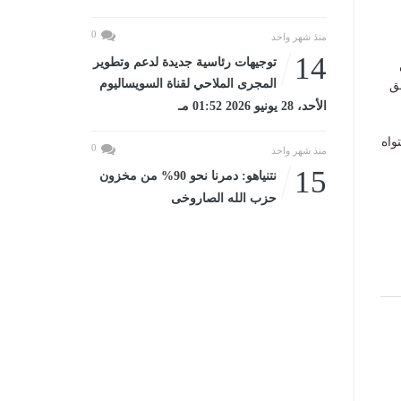
0
منذ شهر واحد
14
توجيهات رئاسية جديدة لدعم وتطوير
المجرى الملاحي لقناة السويساليوم
ق
الأحد، 28 يونيو 2026 01:52 مـ
واه
0
منذ شهر واحد
15
نتنياهو: دمرنا نحو 90% من مخزون
حزب الله الصاروخى