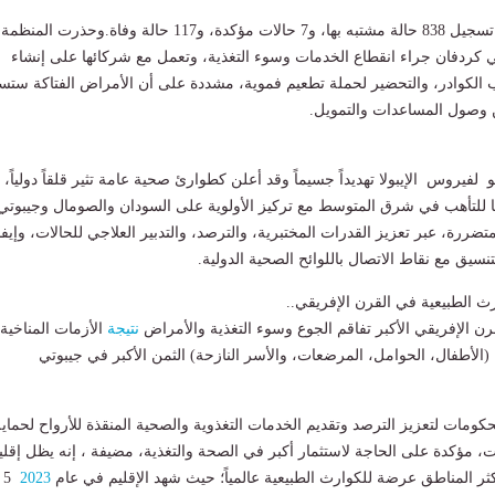
​الحصيلة منذ 15 مايو: تسجيل 838 حالة مشتبه بها، و7 حالات مؤكدة، و117 حالة وفاة.​وحذرت المن
 كردفان جراء انقطاع الخدمات وسوء التغذية، وتعمل مع شركائها على إنشاء
 الكوادر، والتحضير لحملة تطعيم فموية، مشددة على أن الأمراض الفتاكة ستس
ن وصول المساعدات والتمويل.
 لفيروس الإيبولا تهديداً جسيماً وقد أعلن كطوارئ صحية عامة تثير قلقاً دولياً،
 للتأهب في شرق المتوسط مع تركيز الأولوية على السودان والصومال وجيبوتي
تضررة، عبر تعزيز القدرات المختبرية، والترصد، والتدبير العلاجي للحالات، وإيفا
تنسيق مع نقاط الاتصال باللوائح الصحية الدولية.
ارث الطبيعية في القرن الإفريقي..
لقرن الإفريقي الأكبر تفاقم الجوع وسوء التغذية والأمراض
نتيجة
الأزمات المناخية،
 (الأطفال، الحوامل، المرضعات، والأسر النازحة) الثمن الأكبر في جيبوتي
حكومات لتعزيز الترصد وتقديم الخدمات التغذوية والصحية المنقذة للأرواح لحماية
ات، مؤكدة على الحاجة لاستثمار أكبر في الصحة والتغذية، مضيفة ، إنه يظل إقلي
 المناطق عرضة للكوارث الطبيعية عالمياً؛ حيث شهد الإقليم في عام
2023
5