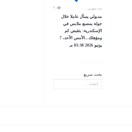
0
منذ شهرين
مدبولي يسأل عاملا خلال
جولة بمصنع ملابس في
الإسكندرية: بتقبض كم
ومؤهلك...الأمس الأحد، 7
يونيو 2026 03:38 مـ
بحث سريع: