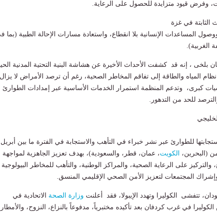
 وفرض قيود متزايدة للحصول على الرعاية.
ث الثابتة في غزة
ووصول المساعدات الإنسانية بلا انقطاع، و​استعادة مسارات الإحالة الطبية (بما ف
 الغربية).
ن بلخى ، إنه قد كشفت الأحداث الأخيرة عن هشاشة البنية التحتية المدنية الحيو
م المياه والطاقة إلى تفاقم المخاطر الصحية، رغم أن ترصد الأمراض لا يزال
فاشيات كبرى، وتدعم المنظمة استمرار الخدمات الأساسية عبر إمدادات الطوارئ
الترصد للحد من التدهور.
لخليجي
جابتها للطوارئ عبر نشر خبراء في التأهب والاستجابة في الفترة ما بين أبريل 
الكويت
، عمان، قطر، والسعودية)، بهدف تعزيز الجاهزية لمواجهة
والتركيز على الرعاية الصحية، والمراكز الوطنية، والتأهب للمخاطر البيولوجية
، وإشراك المجتمعات لتعزيز الأمن الصحي الإقليمي المنسق.
دان، تتفشى الكوليرا وتهدد الإيبولا، فقد أعلنت
وزارة الصحة
الاتحادية في
ليرا في غرب كردفان بعد تأكيده مختبرياً، مدفوعاً بالنزاع، النزوح، والأمطار