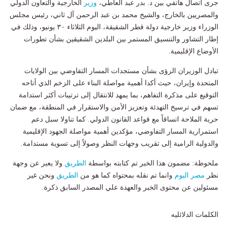
جرى اتصال هاتفي بين د. بدر عبد العاطي،
وزير
الخارجية والتعاون الدولي
والمصريين بالخارج، والشيخ محمد بن عبد الرحمن آل ثاني، رئيس مجلس
الوزراء وزير خارجية دولة قطر الشقيقة، اليوم الثلاثاء ٣٠ يونيو، وذلك في
إطار التشاور والتنسيق المستمر بين البلدين الشقيقين بشأن تطورات
الأوضاع الإقليمية.
تبادل الوزيران الرؤى بشأن مستجدات المسار التفاوضي بين الولايات
المتحدة وإيران، حيث أكدا أهمية مواصلة البناء على الزخم الذي أتاحه
التوقيع على مذكرة التفاهم، بما يمهد للانتقال إلى ترتيبات أكثر استدامة
تسهم في ترسيخ التهدئة وتعزيز الأمن والاستقرار في المنطقة، مع ضمان
حرية الملاحة اتساقاً مع قواعد القانون الدولي. كما تناولا سبل دعم
استمرارية المسار التفاوضي، مؤكدين أهمية مواصلة الجهود الإقليمية
والدولية الرامية إلى تقريب وجهات النظر وصولاً إلى تسوية مستدامة.
ملحوظة: مضمون هذا الخبر تم كتابته بواسطة
الطريق
ولا يعبر عن وجهة
نظر
مصر اليوم
وانما تم نقله بمحتواه كما هو من
الطريق
ونحن غير
مسئولين عن محتوى الخبر والعهدة علي المصدر السابق ذكرة.
الكلمات الدلائليه