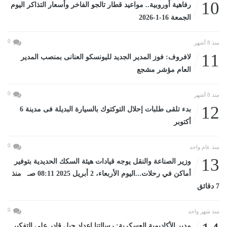
10
رفاهية أوروبية.. مواعيد قطار تالجو الفاخر وأسعار التذاكر اليوم
الجمعة 16-1-2026
0
منذ 8 أشهر
11
لافروف: فوز المدير الجديد لليونسكو العنانى بمنصب المدير
العام مؤشر مشجع
0
منذ 8 أشهر
12
بدء تلقى طلبات إحلال التوكتوك بالسيارة البديلة فى مدينة 6
أكتوبر
0
منذ عام واحد
13
وزير الصناعة والنقل يوجه قيادات هيئة السكك الحديدية بتوفير
أماكن في رحلات...اليوم الأربعاء، 2 أبريل 2025 08:11 صـ منذ
7 دقائق
0
منذ شهر واحد
مدير الأكاديمية العسكرية: رسالتنا إعداد جيل قادر على التفكير