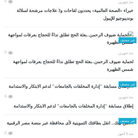
0
منذ شهرين
خبراء «الصحة العالمية» يحددون لقاحات و3 علاجات مرشحة لسلالة
بونديبوجيو للإيبول
غير مصنف
0
منذ شهرين
لحماية ضيوف الرحمن..بعثة الحج تطلق نداءً للحجاج بعرفات لمواجهة
شمس الظهيرة
غير مصنف
0
منذ شهرين
إطلاق مسابقة "إدارة المخلفات بالجامعات" لدعم الابتكار والاستدامة
غير مصنف
0
منذ 8 أشهر