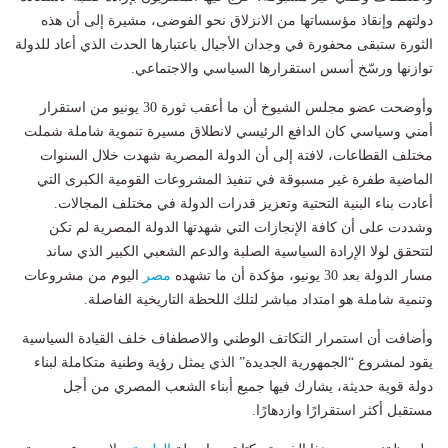
دولتهم وإنقاذ مؤسساتها من الانزلاق نحو الفوضى، مشيرة إلى أن هذه
الثورة ستبقى محفورة في وجدان الأجيال باعتبارها الحدث الذي أعاد للدولة
توازنها ورسّخ أسس استقرارها السياسي والاجتماعي.
وأوضحت عضو مجلس الشيوخ أن ما أعقب ثورة 30 يونيو من استقرار
أمني وسياسي كان الدافع الرئيسي لانطلاق مسيرة تنموية شاملة شملت
مختلف القطاعات، لافتة إلى أن الدولة المصرية شهدت خلال السنوات
الماضية طفرة غير مسبوقة في تنفيذ المشروعات القومية الكبرى التي
أعادت بناء البنية التحتية وتعزيز قدرات الدولة في مختلف المجالات.
وشددت على أن كافة الإنجازات التي شهدتها الدولة المصرية لم تكن
لتتحقق لولا الإرادة السياسية الصلبة والدعم الشعبي الكبير الذي ساند
مسار الدولة بعد 30 يونيو، مؤكدة أن ما تشهده
مصر
اليوم من مشروعات
وتنمية شاملة هو امتداد مباشر لتلك اللحظة التاريخية الفاصلة.
وأضافت أن استمرار التكاتف الوطني والاصطفاف خلف القيادة السياسية
يقود لمشروع “الجمهورية الجديدة” الذي يمثل رؤية وطنية متكاملة لبناء
دولة قوية حديثة، يشارك فيها جميع أبناء الشعب المصري من أجل
مستقبل أكثر استقرارًا وازدهارًا.