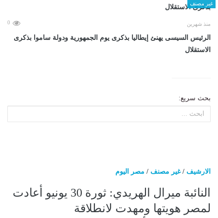
غير مصنف
0
منذ شهرين
الرئيس السيسى يهنئ إيطاليا بذكرى يوم الجمهورية ودولة ساموا بذكرى
الاستقلال
بحث سريع:
الارشيف
/
غير مصنف
/
مصر اليوم
النائبة ميرال الهريدي: ثورة 30 يونيو أعادت
لمصر هويتها ومهدت لانطلاقة