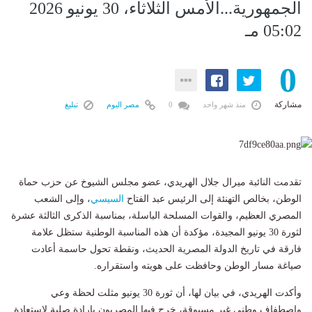
الجمهورية...الأمس الثلاثاء، 30 يونيو 2026
05:02 مـ
0
مشاركة
منذ شهر واحد
0
مصر اليوم
تبليغ
تقدمت النائبة ميرال جلال الهريدي، عضو مجلس الشيوخ عن حزب حماة
الوطن، بخالص التهنئة إلى الرئيس عبد الفتاح
السيسي
، وإلى الشعب
المصري العظيم، والقوات المسلحة الباسلة، بمناسبة الذكرى الثالثة عشرة
لثورة 30 يونيو المجيدة، مؤكدة أن هذه المناسبة الوطنية ستظل علامة
فارقة في تاريخ الدولة المصرية الحديث، ونقطة تحول حاسمة أعادت
صياغة مسار الوطن وحافظت على هويته واستقراره.
وأكدت الهريدي، في بيان لها، أن ثورة 30 يونيو مثلت لحظة وعي
واصطفاف وطني غير مسبوقة، خرج فيها المصريون بإرادة صلبة لاستعادة