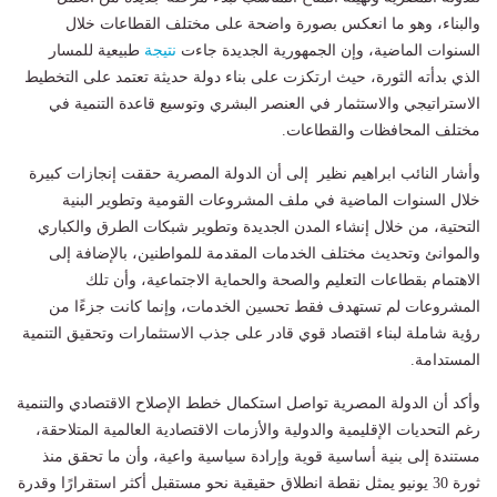
والبناء، وهو ما انعكس بصورة واضحة على مختلف القطاعات خلال
السنوات الماضية، وإن الجمهورية الجديدة جاءت
نتيجة
طبيعية للمسار
الذي بدأته الثورة، حيث ارتكزت على بناء دولة حديثة تعتمد على التخطيط
الاستراتيجي والاستثمار في العنصر البشري وتوسيع قاعدة التنمية في
مختلف المحافظات والقطاعات.
وأشار النائب ابراهيم نظير إلى أن الدولة المصرية حققت إنجازات كبيرة
خلال السنوات الماضية في ملف المشروعات القومية وتطوير البنية
التحتية، من خلال إنشاء المدن الجديدة وتطوير شبكات الطرق والكباري
والموانئ وتحديث مختلف الخدمات المقدمة للمواطنين، بالإضافة إلى
الاهتمام بقطاعات التعليم والصحة والحماية الاجتماعية، وأن تلك
المشروعات لم تستهدف فقط تحسين الخدمات، وإنما كانت جزءًا من
رؤية شاملة لبناء اقتصاد قوي قادر على جذب الاستثمارات وتحقيق التنمية
المستدامة.
وأكد أن الدولة المصرية تواصل استكمال خطط الإصلاح الاقتصادي والتنمية
رغم التحديات الإقليمية والدولية والأزمات الاقتصادية العالمية المتلاحقة،
مستندة إلى بنية أساسية قوية وإرادة سياسية واعية، وأن ما تحقق منذ
ثورة 30 يونيو يمثل نقطة انطلاق حقيقية نحو مستقبل أكثر استقرارًا وقدرة