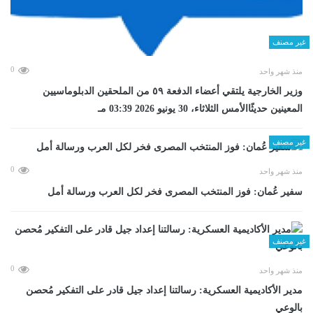
غير مصنف
0
منذ شهر واحد
وزير الخارجية يلتقي أعضاء الدفعة ٥٩ من الملحقين الدبلوماسيين
المعينين حديثًاالأمس الثلاثاء، 30 يونيو 2026 03:39 مـ
غير مصنف
0
منذ شهر واحد
سفير عُمان: فوز المنتخب المصرى فخر لكل العرب ورسالة أمل
غير مصنف
0
منذ شهر واحد
مدير الأكاديمية العسكرية: رسالتنا إعداد جيل قادر على التفكير مُحصن
بالوعي