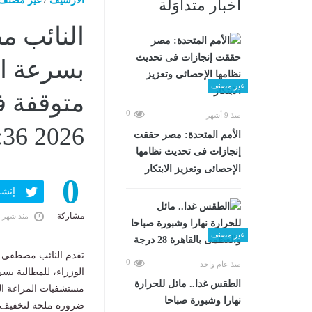
الارشيف
/
غير مصنف
أخبار متداوَلة
النائب 
غير مصنف
0
منذ 9 أشهر
2026 02:36 مـ
الأمم المتحدة: مصر حققت
إنجازات فى تحديث نظامها
الإحصائى وتعزيز الابتكار
0
إنشر ف
مشاركة
منذ شهر 
غير مصنف
تقدم النائب مصطفى 
0
منذ عام واحد
الوزراء، للمطالبة ب
الطقس غدا.. مائل للحرارة
مستشفيات المراغة الم
نهارا وشبورة صباحا
ضرورة ملحة لتخفيف مع