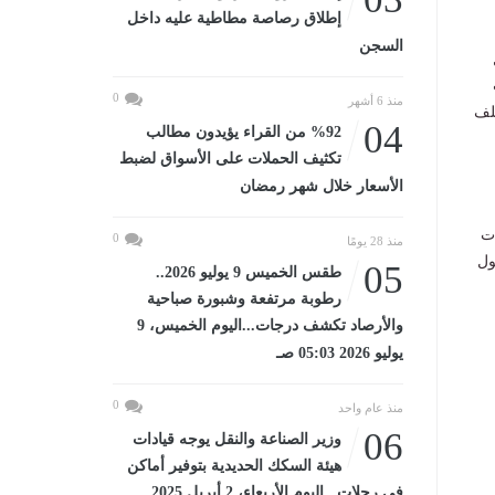
إطلاق رصاصة مطاطية عليه داخل
السجن
ل
0
منذ 6 أشهر
تلف
04
%92 من القراء يؤيدون مطالب
تكثيف الحملات على الأسواق لضبط
الأسعار خلال شهر رمضان
ت
0
منذ 28 يومًا
ول
05
طقس الخميس 9 يوليو 2026..
رطوبة مرتفعة وشبورة صباحية
والأرصاد تكشف درجات...اليوم الخميس، 9
يوليو 2026 05:03 صـ
0
منذ عام واحد
06
وزير الصناعة والنقل يوجه قيادات
هيئة السكك الحديدية بتوفير أماكن
في رحلات...اليوم الأربعاء، 2 أبريل 2025