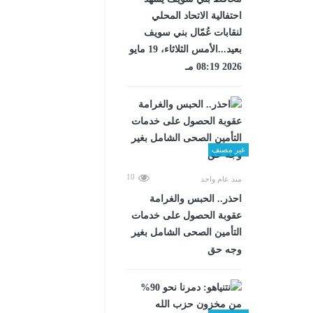
احتفالية الاتحاد المحلي
لنقابات عُمّال بني سويف
بعيد...الأمس الثلاثاء، 19 مايو
2026 08:19 مـ
غير مصنف
10
منذ عام واحد
احذر.. الحبس والغرامة
عقوبة الحصول على خدمات
التأمين الصحى الشامل بغير
وجه حق