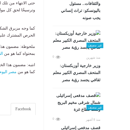
حتى الانتهاء من تلك ا
والثقافات.. مسئول
وترسيخًا لحق كل مو
باليونسكو: تراث إنساني
يجب صونه
كما وجه مزيرق الشكر 
الحرص المشترك على 
غير مصنف
ملحوظة: مضمون هذا ا
بمحتواه كما هو من
ال
0
منذ شهرين
انتبه: مضمون هذا الخ
وزير خارجية أوزبكستان:
كما هو من
مصر اليوم
المتحف المصري الكبير معلم
ثقافي يجسد رؤية مصر
غير مصنف
Facebook
0
منذ 8 أشهر
قصف مدفعى إسرائيلى