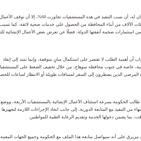
وأوضح مزيرق، في بيان له، أن نسب التنفيذ في هذه المستشفيات تجاوزت 60%، إلا أن توقف الأعما
ات الآلاف من أبناء المحافظة من الحصول على خدمات صحية لائقة، كما تسبب
ن استثمارات ضخمة أنفقتها الدولة، فضلًا عن تعرض بعض الأعمال الإنشائية لل
 أن أهمية الطلب لا تقتصر على استكمال مبانٍ متوقفة، وإنما تمتد إلى إنقاذ
حية، خاصة في جنوب محافظة سوهاج، من خلال تخفيف الضغط على المستشفيا
اة المرضى الذين يضطرون إلى السفر لمسافات طويلة أو الانتظار لساعات للحص
طالب الحكومة بسرعة استئناف الأعمال الإنشائية بالمستشفيات الأربعة، ووضع
اء من التنفيذ مع المتابعة الدورية، إلى جانب اتخاذ الإجراءات اللازمة لتجهيزها
، بما يضمن دخولها الخدمة وتقديم الرعاية الطبية للمواطنين.
زيرق على أنه سيواصل متابعة هذا الملف مع الحكومة وجميع الجهات المعنية