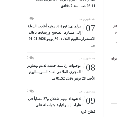
08:11 صـ منذ 7 دقائق
0
منذ شهر واحد
07
كس
برلماني: ثورة 30 يونيو أعادت الدولة
.
إلى مسارها الصحيح ورسخت دعائم
الاستقرار...اليوم الثلاثاء، 30 يونيو 2026 01:21
ه
صـ
0
واه
منذ شهر واحد
08
توجيهات رئاسية جديدة لدعم وتطوير
المجرى الملاحي لقناة السويساليوم
الأحد، 28 يونيو 2026 01:52 مـ
0
منذ شهر واحد
09
4 شهداء بينهم طفلان و27 مصاباً فى
غارات إسرائيلية متواصلة على
قطاع غزة