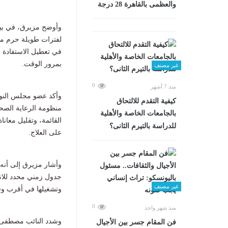
والعظمى بالقاهرة 28 درجة
لفترات طويلة حرم مئ
في تعطيل الاستفادة م
بمرور الوقت.
غير مصنف
0
منذ 7 أشهر
وأكد عضو مجلس النواب
كيفية التقدم للالتحاق
منظومة الرعاية الص
بالجامعات الخاصة والأهلية
القائمة، وتقليل معان
للدراسة بالتيرم الثانى؟
على العلاج.
وأشار مزيرق إلى أنه 
جدول زمني محدد للانته
غير مصنف
وتشغيلها في أقرب وقت
0
منذ شهر واحد
وشدد النائب مصطفى م
فن المقام جسر بين الأجيال