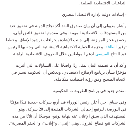
التداعيات الاقتصادية السلبية.
- إشادات دولية بإدارة الاقتصاد المصري
وأشار مدبولي إلى أن بيان صندوق النقد أكد نجاح الدولة في تحقيق عدد
من المستهدفات الاقتصادية المهمة، وفي مقدمتها تحقيق فائض أولي،
وخفض عجز الموازنة، إلى جانب الإشادة بإجراءات ترشيد الإنفاق، وخطط
توفير
الطاقة
، وحزمة الحماية الاجتماعية الاستثنائية التي وجه بها الرئيس
عبد الفتاح
السيسي
لدعم المواطنين خلال الظروف الاقتصادية الراهنة.
وأكد أن ما تضمنه البيان يمثل ردًا واضحًا على التساؤلات التي أثيرت
مؤخرًا بشأن برنامج الإصلاح الاقتصادي، ويعكس أن الحكومة تسير في
الاتجاه الصحيح وفق رؤية اقتصادية متكاملة.
- تقدم جديد في برنامج الطروحات الحكومية
وفي سياق آخر، أعلن رئيس الوزراء قيد أربع شركات جديدة قيدًا مؤقتًا
في البورصة، ليرتفع إجمالي الشركات المقيدة إلى 20 شركة، وهو
المستهدف الذي سبق الإعلان عنه بنهاية يونيو، موضحًا أن ثلاثًا من هذه
الشركات تتبع قطاع البترول، وهي "إنبي"، و"إيلاب"، و"الحفر المصرية".