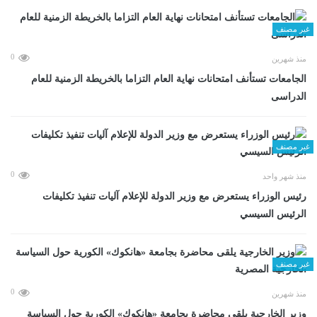
غير مصنف
0
منذ شهرين
الجامعات تستأنف امتحانات نهاية العام التزاما بالخريطة الزمنية للعام
الدراسى
غير مصنف
0
منذ شهر واحد
رئيس الوزراء يستعرض مع وزير الدولة للإعلام آليات تنفيذ تكليفات
الرئيس السيسي
غير مصنف
0
منذ شهرين
وزير الخارجية يلقى محاضرة بجامعة «هانكوك» الكورية حول السياسة