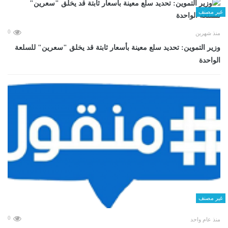
غير مصنف
0
منذ شهرين
وزير التموين: تحديد سلع معينة بأسعار ثابتة قد يخلق "سعرين" للسلعة
الواحدة
غير مصنف
0
منذ عام واحد