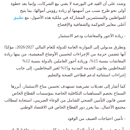
وشدد على أن القيد في البورصة لا يعني بيع الشركات، وإنما يعد خطوة
أولى نحو طرح نسب من أسهمها أو زيادة رؤوس أموالها، بما يتيح
للمواطنين والمستثمرين المشاركة في ملكية هذه الأصول، مع
تطبيق
أعلى معايير الحوكمة والشفافية والإفصاح.
- زيادة الأجور والمعاشات ودعم الاستثمار
وتطرق مدبولي إلى الموازنة العامة للدولة للعام المالي 2026/2027، مؤكدًا
أنها تتضمن حزمة من الإجراءات لتحسين الأوضاع المعيشية، من بينها زيادة
المعاشات بنسبة 15%، وزيادة أجور العاملين بالدولة بنسبة 12%
للمخاطبين بقانون الخدمة المدنية و15% لغير المخاطبين، إلى جانب
إجراءات استثنائية لدعم قطاعي الصحة والتعليم.
كما أشار إلى تعديلات تشريعية تستهدف تحسين مناخ الاستثمار، أبرزها
السماح بخصم المساهمات التكافلية الخاصة بمؤسسات القطاع الخاص
ضمن قانون التأمين الصحي الشامل من الوعاء الضريبي، استجابة لمطالب
مجتمع الأعمال، بما يعزز دور القطاع الخاص في الاقتصاد الوطني.
- تأمين احتياجات الصيف من الوقود
وأوضح رئيس الوزراء أن الحكومة تتابع بشكل مستمر مع محافظ البنك