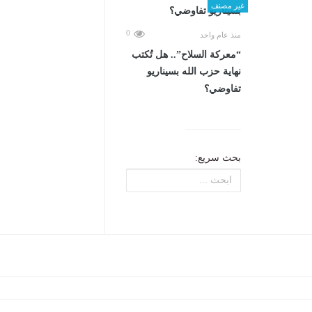
غير مصنف
0
منذ عام واحد
“معركة السلاح”.. هل تُكتب
نهاية حزب الله بسيناريو
تفاوضي؟
بحث سريع: