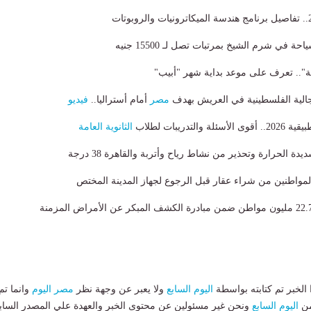
في شرم الشيخ بمرتبات تصل لـ 15500 جنيه
نة".. تعرف على موعد بداية شهر "أبيب"
الية الفلسطينية في العريش بهدف
مصر
أمام أستراليا..
فيديو
لتدريبات لطلاب
الثانوية العامة
ة الحرارة وتحذير من نشاط رياح وأتربة والقاهرة 38 درجة
لمواطنين من شراء عقار قبل الرجوع لجهاز المدينة المختص
لخبر تم كتابته بواسطة
اليوم السابع
ولا يعبر عن وجهة نظر
مصر اليوم
وانما تم
من
اليوم السابع
ونحن غير مسئولين عن محتوى الخبر والعهدة علي المصدر الساب