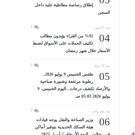
إطلاق رصاصة مطاطية عليه داخل
السجن
0
منذ 6 أشهر
04
%92 من القراء يؤيدون مطالب
تكثيف الحملات على الأسواق لضبط
الأسعار خلال شهر رمضان
0
منذ 28 يومًا
05
طقس الخميس 9 يوليو 2026..
رطوبة مرتفعة وشبورة صباحية
والأرصاد تكشف درجات...اليوم الخميس، 9
يوليو 2026 05:03 صـ
0
منذ عام واحد
06
وزير الصناعة والنقل يوجه قيادات
هيئة السكك الحديدية بتوفير أماكن
ق
في رحلات...اليوم الأربعاء، 2 أبريل 2025