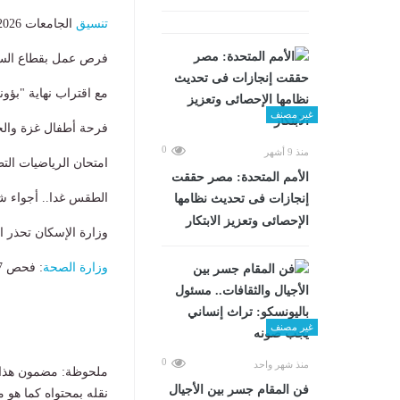
تنسيق
الجامعات 2026.. تفاصيل برنامج هندسة الميكاترونيات والروبوتات
فرص عمل بقطاع السياحة 
مع اقتراب نهاية "بؤو
غير مصنف
فرحة أطفال غزة والج
0
منذ 9 أشهر
امتحان الرياضيات التطبيقية 2026.. أقوى الأسئلة وا
الأمم المتحدة: مصر حققت
الطقس غدا.. أجواء شديد
إنجازات فى تحديث نظامها
الإحصائى وتعزيز الابتكار
وزارة الإسكان تحذر ا
وزارة الصحة
: فحص 22.7 مليون مواطن ضمن مبادرة الكشف المبكر عن الأمراض المزمنة
غير مصنف
0
منذ شهر واحد
ملحوظة: مضمون هذا ا
فن المقام جسر بين الأجيال
نقله بمحتواه كما هو 