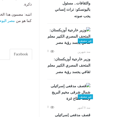
والثقافات.. مسئول
ذكرة.
باليونسكو: تراث إنساني
انتبه: مضمون هذا الخ
يجب صونه
كما هو من
مصر اليوم
غير مصنف
0
منذ شهرين
Facebook
وزير خارجية أوزبكستان:
المتحف المصري الكبير معلم
ثقافي يجسد رؤية مصر
غير مصنف
0
منذ 8 أشهر
قصف مدفعى إسرائيلى