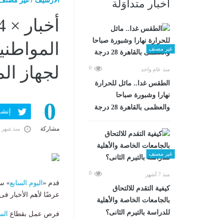
الارشيف
/
غير مصنف
أخبار متداوَلة
المواطني
غير مصنف
لجهاز الم
0
منذ عام واحد
الطقس غدا.. مائل للحرارة
نهارا وشبورة صباحا
0
والعظمى بالقاهرة 28 درجة
إنشر ف
مشاركة
منذ شهر 
غير مصنف
0
منذ 7 أشهر
قدم «
اليوم السابع
كيفية التقدم للالتحاق
عرضًا لأهم الأخبار فى 24 ساعة، وأبرزها حالة الطقس اليوم وعدد من الأحداث المهمة كالت
بالجامعات الخاصة والأهلية
للدراسة بالتيرم الثانى؟
فرص عمل بقطاع
الس