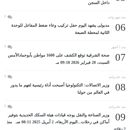
داخل السجن
0
منذ شهر واحد
06
مدبولى يشهد اليوم حفل تركيب وعاء ضغط المفاعل للوحدة
الثانية لمحطة الضبعة
0
منذ 5 أشهر
07
صحة الشرقية توقع الكشف على 1600 مواطن بأبوحمادالأمس
السبت، 28 فبراير 2026 09:18 مـ
0
منذ عام واحد
08
وزير الاتصالات: التكنولوجيا أصبحت أداة رئيسية لفهم ما يدور
في العالم من حولنا
0
منذ عام واحد
09
وزير الصناعة والنقل يوجه قيادات هيئة السكك الحديدية بتوفير
أماكن في رحلات...اليوم الأربعاء، 2 أبريل 2025 08:11 صـ منذ
7 دقائق