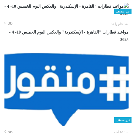
غير مصنف
0
منذ عام واحد
مواعيد قطارات "القاهرة - الإسكندرية" والعكس اليوم الخميس 10- 4 -
2025
غير مصنف
0
منذ 10 أشهر