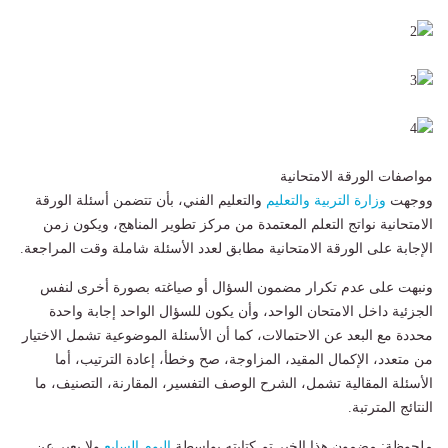
مواصفات الورقة الامتحانية
ووجهت
وزارة التربية والتعليم
والتعليم الفني، بأن تتضمن أسئلة الورقة
الامتحانية نواتج التعلم المعتمدة من مركز تطوير المناهج، ويكون زمن
الإجابة على الورقة الامتحانية مطابق لعدد الأسئلة شاملة وقت المراجعة.
ونبهت على عدم تكرار مضمون السؤال أو صياغته بصورة أخرى لنفس
الجزئية داخل الامتحان الواحد، وأن يكون للسؤال الواحد إجابة واحدة
محددة مع البعد عن الاحتمالات، كما أن الأسئلة الموضوعية تشمل الاختيار
من متعدد، الإكمال المقيد، المزاوجة، صح وخطأ، إعادة الترتيب، أما
الأسئلة المقالية تشمل، الشرح الوصف التفسير، المقارنة، التصنيف، ما
النتائج المترتبة.
ملحوظة: مضمون هذا الخبر تم كتابته بواسطة
اليوم السابع
ولا يعبر عن