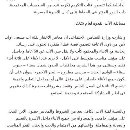
الداخلية كما تتضمن فئات التكريم تكريم عدد من الشخصيات المجتمعية
ذات الدور المؤثر فى الحفاظ على كيان الاسرة المصرية
مسابقة الأب القدوة لعام 2026
واشارت وزارة التضامن الاجتماعى ان معايير الاختيار لفئة اب طبيعى اواب
لابن من ذوى الاعاقة تتضمن قصة عطاء متفردة تحتوي على رسائل
إيجابية مع الأبناء والمجتمع كأب ولا يقل سن الأب عن 50 عاما وحاصل
على مؤهل مناسب متوسط على الأقل ، لا يزيد عدد الأبناء على ثلاثة أبناء
فقط ويستثنى من هذا الشرط محافظات الحدود شمال سيناء – جنوب
سيناء – الوادي الجديد – مرسى مطروح – البحر الأحمر- اسوان على أن
يكون جميع الأبناء حاصلين على مؤهل عالي أو بمراحل التعليم واهمية
تشجيع الابناء على العمل الخاص وتنفيذ مشروعات صغيرة كذلك دعمهم
فى اطار المشاركة المجتمعية وخدمة المجتمع
وبالنسبة لفئة الاب الكافل يعد من الشروط والمعايير حصول الابن البديل
على مؤهل جامعى والمساواة بين جميع الأبناء داخل الأسرة بالتعليم
والصحة والمعاملة، وإعطائهم من الاهتمام والحب والحنان القدر المناسب