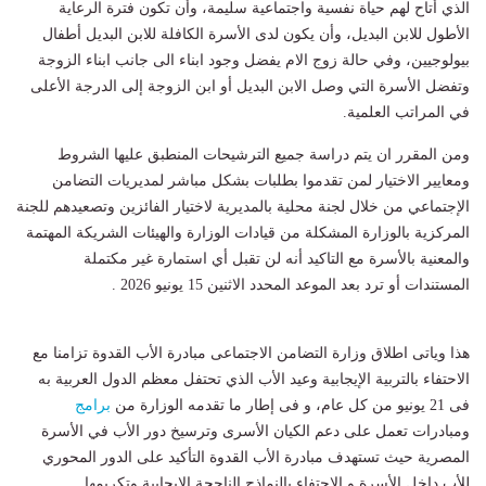
الذي أتاح لهم حياة نفسية واجتماعية سليمة، وأن تكون فترة الرعاية
الأطول للابن البديل، وأن يكون لدى الأسرة الكافلة للابن البديل أطفال
بيولوجيين، وفي حالة زوج الام يفضل وجود ابناء الى جانب ابناء الزوجة
وتفضل الأسرة التي وصل الابن البديل أو ابن الزوجة إلى الدرجة الأعلى
في المراتب العلمية.
ومن المقرر ان يتم دراسة جميع الترشيحات المنطبق عليها الشروط
ومعايير الاختيار لمن تقدموا بطلبات بشكل مباشر لمديريات التضامن
الإجتماعي من خلال لجنة محلية بالمديرية لاختيار الفائزين وتصعيدهم للجنة
المركزية بالوزارة المشكلة من قيادات الوزارة والهيئات الشريكة المهتمة
والمعنية بالأسرة مع التاكيد أنه لن تقبل أي استمارة غير مكتملة
المستندات أو ترد بعد الموعد المحدد الاثنين 15 يونيو 2026 .
هذا وياتى اطلاق وزارة التضامن الاجتماعى مبادرة الأب القدوة تزامنا مع
الاحتفاء بالتربية الإيجابية وعيد الأب الذي تحتفل معظم الدول العربية به
فى 21 يونيو من كل عام، و فى إطار ما تقدمه الوزارة من
برامج
ومبادرات تعمل على دعم الكيان الأسرى وترسيخ دور الأب في الأسرة
المصرية حيث تستهدف مبادرة الأب القدوة التأكيد على الدور المحوري
للأب داخل الأسرة و الاحتفاء بالنماذج الناجحة الإيجابية وتكريمها.