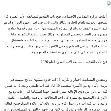
أعلنت وزارة التضامن الاجتماعي فتح باب التقديم لمسابقة الأب القدوة فى
نسختها الجديدة للعام الجارى 2026 والتى تاتى فى اطار جهود الوزارة لدعم
قيم الاسرة المصرية وابراز النماذج الملهمة من الاباء ممن قدموا نماذج
متميزة من العطاء وتحمل المسئولية، وذلك تحت رعاية الدكتورة مايا
مرسي وزيرة التضامن الاجتماعي، حيث تم فتح باب التقديم واستقبال
طلبات الراغبين فى الترشح و حتى الاثنين 15 من يونيو الجاري بمديريات
التضامن الاجتماعي على مستوى محافظات الجمهورية.
فتح باب التقديم لمسابقة الأب القدوة لعام 2026
وتتضمن المسابقة اختيار و تكريم 16 اب قدوة يمثلون نماذج ملهمة في
تربية الأبناء ودعم الأسرة متضمنة 10 اباء فئة اب طبيعي وعدد 2 اب ضمن
فئة أب لابن من ذوي الإعاقة ممن قدموا جهدا استثنائيا فى رعاية ودمج
الابن فى المجتمع مع تميزه فى احد المجالات الرياضية والعلمية – الفنية
وعدد 2 اب فئة أب لابن بديل قام برعاية أولاد غير أولاده البيولوجيين كفالة
من أحدى دور الرعاية وعدد 2 اب لابن من شهداء القوات المسلحة ووزارة