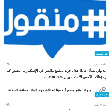
غير مصنف
0
منذ شهرين
مدبولي يسأل عاملا خلال جولة بمصنع ملابس في الإسكندرية: بتقبض كم
ومؤهلك...الأمس الأحد، 7 يونيو 2026 03:38 مـ
غير مصنف
0
منذ 9 أشهر