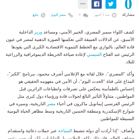
0
مشاركة
منذ 3 أشهر
0
مصر اليوم
تبليغ
كشف اللواء سمير المصري، الخبير الأمني، ومساعد
وزير
الداخلية
الأسبق، عن الدلالات العميقة التي تعكسها الصورة الذهنية لمصر في عيون
قادة العالم، بالتوازي مع الخطط التنموية الاقتصادية الكبرى التي يقودها
الرئيس عبد الفتاح
السيسي
لإعادة صياغة الخريطة الديموغرافية والزراعية
للبلاد.
وأكد "المصري"، خلال لقائه مع الإعلامي أشرف محمود، ببرنامج "الكنز"،
المذاع على قناة "الحدث اليوم"، أن الأمن في مفهومه الحقيقي هو
إحساس بالطمأنينة ينعكس على تصرفات وانطباعات الزائرين قبل
المواطنين، متناولاً التأثير البالغ لجولات قادة ورؤساء دول كبرى مثل
الرئيس الفرنسي إيمانويل ماكرون في أحياء
مصر
التاريخية، وسيره في
شوارع الإسكندرية ومنطقة الحسين التاريخية وسط مظاهر الحياة اليومية
البسيطة للمواطنين.
وأضاف: "إذا أرادت أي دولة تنشيط
السياحة
عبر حملات دعائية واستقدام
مشاهير العالم، فإن ذلك يكلف الملايين بل المليارات، لكن أن يسير رئيس