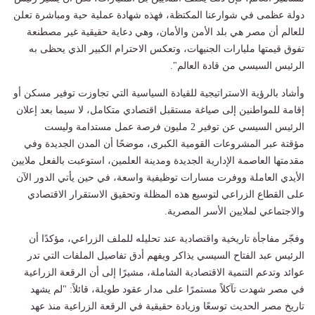
دولة عظمى في شوارعنا المكتظة، فهذه شهادة عملية حية ومباشرة تعلن
للعالم أن مصر هي بلد الأمن والأمان، وهي دعاية حقيقية غير مصطنعة
تفوق قيمتها مليارات الجنيهات، وتعكس الاحترام الكبير الذي يحظى به
الرئيس السيسي من قادة العالم".
وأشاد بالرؤية الاستراتيجية للقيادة السياسية التي تجاوزت توفير مسكن أو
إقامة للمواطنين إلى صياغة مستقبل اقتصادي متكامل، لا سيما بعد إعلان
الرئيس السيسي عن توفير 2 مليون فرصة عمل مستدامة وليست
مؤقتة عبر المشروعات القومية الكبرى، موضحًا أن المدن الجديدة وفي
مقدمتها العاصمة الإدارية الجديدة ومدينة العلمين، استوعبت بالفعل ملايين
الأيدي العاملة ووفرت مسارات توظيفية واسعة، في حين يأتي الدور الآن
على القطاع الزراعي لتوسيع هذه المظلة وتحقيق الاستقرار الاقتصادي
والاجتماعي لملايين الأسر المصرية.
وفجّر مفاجأة تاريخية واقتصادية عند تحليله للملف الزراعي، مؤكدًا أن
الرئيس عبد الفتاح السيسي يذاكر ويفهم أدق تفاصيل الملفات التي تدر
عوائد وتدعم التنمية الاقتصادية الشاملة، مشيرًا إلى أن الرقعة الزراعية
في مصر شهدت تآكلاً مستمرًا على مدار عقود طويلة، قائلاً: "لم يشهد
تاريخ مصر الحديث توسعًا وزيادة حقيقية في الرقعة الزراعية منذ عهد