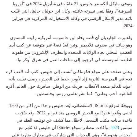
وتوفي مايكل ألكسندر جلوس، 21 عامًا، في 4 أبريل 2024 في "أوروبا
الشرقية"، وفقًا لنعي نشرته عائلته، وكان ابن جوليان جالينا، التي عُيّنت
نائبة مدير الابتكار الرقمي في وكالة الاستخبارات المركزية في فبراير
2024.
واعتبرت الجارديان أن قصة وفاة ابن جاسوسة أمريكية رفيعة المستوى
وهو يقاتل في صفوف فلاديمير بوتين تُعدّ قصةً غير متوقعة عن كيف أدى
الغضب المحلي تجاه الولايات المتحدة والتطرف الإلكتروني من طفولة
الطبقة المتوسطة في فرجينيا إلى ساحات القتل في شرق أوكرانيا.
وعلى صفحة على موقع فكونتاكتي تُنسب إلى جلوس، كتب أنه لاعب كرة
قدم في المدرسة الثانوية وُلد لأبوين خدما في الجيش، وصف نفسه بأنه
"مؤيد للعالم متعدد الأقطاب. هربتُ من الوطن. سافرتُ حول العالم. أكره
الفاشية. أحب وطني". كما نشر علمي روسيا وفلسطين.
وووفقًا لموقع iStories الاستقصائي، يُعد جلوس واحدًا من أكثر من 1500
أجنبي وقّعوا عقودًا مع الجيش الروسي منذ فبراير 2022. وقد سُرّبت
قاعدة بيانات مكتب التسجيل لاحقًا، مما كشف عن توقيعه العقد في
سبتمبر
2023
. وأفادت مصادر لموقع iStories أن جلوس قد نُشِر مع
"وحدات هجومية"، وهي الوحدات التي شاركت في معارك ضارية على