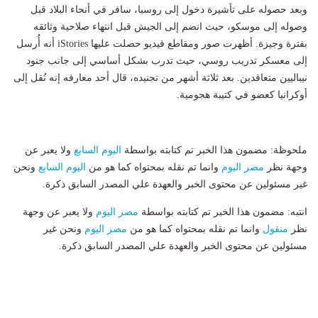
وبعد حصوله على تأشيرة دخول إلى روسيا، سافر في أنحاء البلاد قبل
وصوله إلى موسكو، حيث انضم إلى الجيش قبل انتهاء صلاحية وثائقه
بفترة وجيزة. أظهرت صور ومقاطع فيديو حصلت عليها iStories أنه أُرسل
إلى معسكر تدريب روسي، حيث تدرب بشكل أساسي إلى جانب جنود
نيباليين متعاقدين. بعد ثلاثة أشهر من تجنيده، قال أحد معارفه إنه نُقل إلى
أوكرانيا كعضو في كتيبة هجومية.
ملحوظة: مضمون هذا الخبر تم كتابته بواسطة
اليوم السابع
ولا يعبر عن
وجهة نظر
مصر اليوم
وانما تم نقله بمحتواه كما هو من
اليوم السابع
ونحن
غير مسئولين عن محتوى الخبر والعهدة علي المصدر السابق ذكرة.
انتبه: مضمون هذا الخبر تم كتابته بواسطة
مصر اليوم
ولا يعبر عن وجهة
نظر
منقول
وانما تم نقله بمحتواه كما هو من
مصر اليوم
ونحن غير
مسئولين عن محتوى الخبر والعهدة علي المصدر السابق ذكرة.