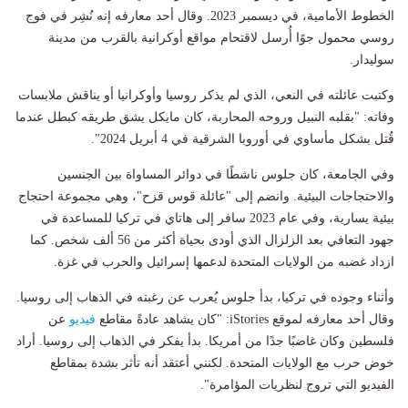
الخطوط الأمامية، في ديسمبر 2023. وقال أحد معارفه إنه نُشِر في فوج
روسي محمول جوًا أُرسل لاقتحام مواقع أوكرانية بالقرب من مدينة
سوليدار.
وكتبت عائلته في النعي، الذي لم يذكر روسيا وأوكرانيا أو يناقش ملابسات
وفاته: "بقلبه النبيل وروحه المحاربة، كان مايكل يشق طريقه كبطل عندما
قُتل بشكل مأساوي في أوروبا الشرقية في 4 أبريل 2024".
وفي الجامعة، كان جلوس ناشطًا في دوائر المساواة بين الجنسين
والاحتجاجات البيئية. وانضم إلى "عائلة قوس قزح"، وهي مجموعة احتجاج
بيئية يسارية، وفي عام 2023 سافر إلى هاتاي في تركيا للمساعدة في
جهود التعافي بعد الزلزال الذي أودى بحياة أكثر من 56 ألف شخص. كما
ازداد غضبه من الولايات المتحدة لدعمها إسرائيل والحرب في غزة.
وأثناء وجوده في تركيا، بدأ جلوس يُعرب عن رغبته في الذهاب إلى روسيا.
وقال أحد معارفه لموقع iStories: "كان يشاهد عادةً مقاطع
فيديو
عن
فلسطين وكان غاضبًا جدًا من أمريكا. بدأ يفكر في الذهاب إلى روسيا. أراد
خوض حرب مع الولايات المتحدة. لكنني أعتقد أنه تأثر بشدة بمقاطع
الفيديو التي تروج لنظريات المؤامرة".