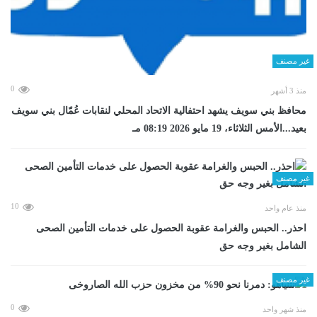
غير مصنف
0
منذ 3 أشهر
محافظ بني سويف يشهد احتفالية الاتحاد المحلي لنقابات عُمّال بني سويف
بعيد...الأمس الثلاثاء، 19 مايو 2026 08:19 مـ
غير مصنف
10
منذ عام واحد
احذر.. الحبس والغرامة عقوبة الحصول على خدمات التأمين الصحى
الشامل بغير وجه حق
غير مصنف
0
منذ شهر واحد