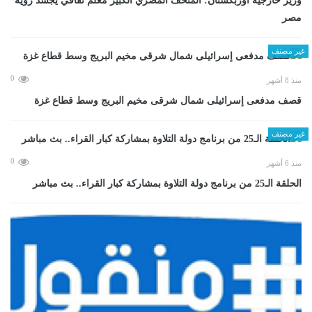
وزير خارجية أوزبكستان: المتحف المصري الكبير معلم ثقافي يجسد رؤية
مصر
غير مصنف
0
منذ 8 أشهر
قصف مدفعى إسرائيلى شمال شرقى مخيم البريج وسط قطاع غزة
غير مصنف
0
منذ 6 أشهر
الحلقة الـ25 من برنامج دولة التلاوة بمشاركة كبار القراء.. بث مباشر