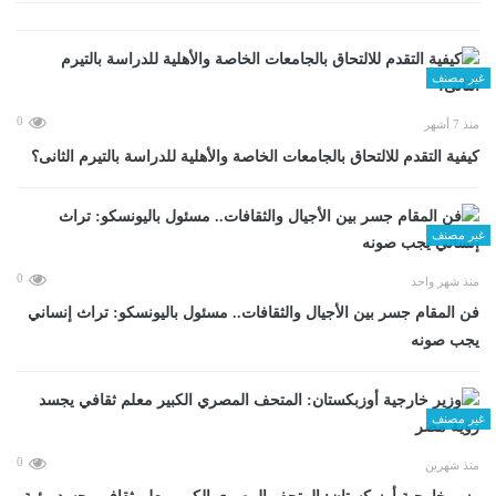
غير مصنف
0
منذ 7 أشهر
كيفية التقدم للالتحاق بالجامعات الخاصة والأهلية للدراسة بالتيرم الثانى؟
غير مصنف
0
منذ شهر واحد
فن المقام جسر بين الأجيال والثقافات.. مسئول باليونسكو: تراث إنساني
يجب صونه
غير مصنف
0
منذ شهرين