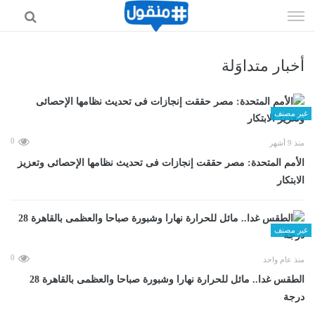
إذهب
الى
المحتوى
أخبار متداوَلة
غير مصنف
0
منذ 9 أشهر
الأمم المتحدة: مصر حققت إنجازات فى تحديث نظامها الإحصائى وتعزيز
الابتكار
غير مصنف
0
منذ عام واحد
الطقس غدا.. مائل للحرارة نهارا وشبورة صباحا والعظمى بالقاهرة 28
درجة