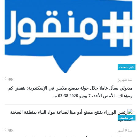
غير مصنف
0
منذ شهرين
مدبولي يسأل عاملا خلال جولة بمصنع ملابس في الإسكندرية: بتقبض كم
ومؤهلك...الأمس الأحد، 7 يونيو 2026 03:38 مـ
غير مصنف
0
منذ 9 أشهر