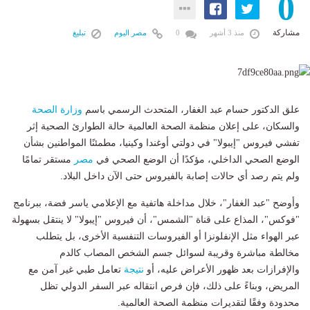
0
مشاركة
منذ 3 أشهر
0
مصر اليوم
تبليغ
علق الدكتور حسام عبد الغفار، المتحدث الرسمي باسم
وزارة الصحة
والسكان، على إعلان منظمة الصحة العالمية حالة الطوارئ الصحية إثر
تفشي فيروس "إيبولا" في دولتي أوغندا وكينيا، مطمئنًا المواطنين بشأن
الوضع الصحي الداخلي، مؤكدًا أن الوضع الصحي في
مصر
مستقر تمامًا
ولم يتم رصد أي حالات إصابة بالفيروس حتى الآن داخل البلاد.
وأوضح "عبد الغفار"، خلال مداخلة هاتفية مع الإعلامي ياسر فضة، ببرنامج
"فوكس"، المذاع على قناة "الشمس"، أن فيروس "إيبولا" لا ينتقل بسهولة
عبر الهواء مثل الإنفلونزا أو الفيروسات التنفسية الأخرى، بل يتطلب
مخالطة مباشرة وقريبة لسوائل جسم الشخص المصاب كالدم
والإفرازات بعد ظهور الأعراض عليه، أو
نتيجة
تعامل طبي غير آمن مع
المريض، وبناءً على ذلك، فإن فرص انتقاله عبر السفر الدولي تظل
محدودة وفقًا لتقديرات منظمة الصحة العالمية.