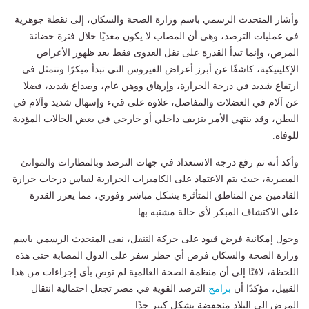
وأشار المتحدث الرسمي باسم وزارة الصحة والسكان، إلى نقطة جوهرية
في عمليات الترصد، وهي أن المصاب لا يكون معديًا خلال فترة حضانة
المرض، وإنما تبدأ القدرة على نقل العدوى فقط بعد ظهور الأعراض
الإكلينيكية، كاشفًا عن أبرز أعراض الفيروس التي تبدأ مبكرًا وتتمثل في
ارتفاع شديد في درجة الحرارة، وإرهاق ووهن عام، وصداع شديد، فضلا
عن آلام في العضلات والمفاصل، علاوة على قيء وإسهال شديد وآلام في
البطن، وقد ينتهي الأمر بنزيف داخلي أو خارجي في بعض الحالات المؤدية
للوفاة.
وأكد أنه تم رفع درجة الاستعداد في جهات الترصد وبالمطارات والموانئ
المصرية، حيث يتم الاعتماد على الكاميرات الحرارية لقياس درجات حرارة
القادمين من المناطق المتأثرة بشكل مباشر وفوري، مما يعزز القدرة
على الاكتشاف المبكر لأي حالة مشتبه بها.
وحول إمكانية فرض قيود على حركة التنقل، نفى المتحدث الرسمي باسم
وزارة الصحة والسكان فرض أي حظر سفر على الدول المصابة حتى هذه
اللحظة، لافتًا إلى أن منظمة الصحة العالمية لم توصِ بأي إجراءات من هذا
القبيل، مؤكدًا أن
برامج
الترصد القوية في مصر تجعل احتمالية انتقال
المرض إلى البلاد منخفضة بشكل كبير جدًا.