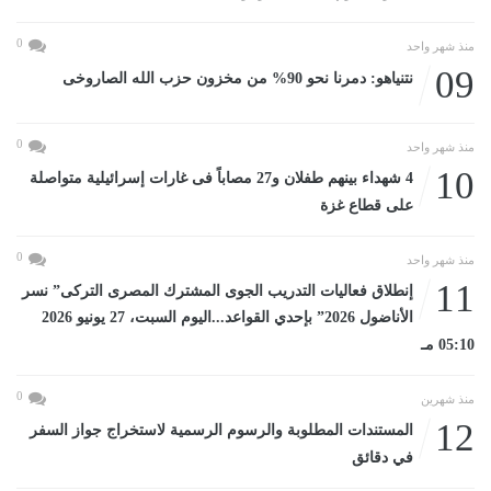
0
منذ شهر واحد
09
نتنياهو: دمرنا نحو 90% من مخزون حزب الله الصاروخى
0
منذ شهر واحد
10
4 شهداء بينهم طفلان و27 مصاباً فى غارات إسرائيلية متواصلة
على قطاع غزة
0
منذ شهر واحد
11
إنطلاق فعاليات التدريب الجوى المشترك المصرى التركى” نسر
الأناضول 2026” بإحدي القواعد...اليوم السبت، 27 يونيو 2026
05:10 مـ
0
منذ شهرين
12
المستندات المطلوبة والرسوم الرسمية لاستخراج جواز السفر
في دقائق