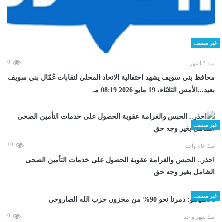
غير مصنف
0
منذ 3 أشهر
محافظ بني سويف يشهد احتفالية الاتحاد المحلي لنقابات عُمّال بني سويف
بعيد...الأمس الثلاثاء، 19 مايو 2026 08:19 مـ
غير مصنف
10
منذ عام واحد
احذر.. الحبس والغرامة عقوبة الحصول على خدمات التأمين الصحى
الشامل بغير وجه حق
غير مصنف
0
منذ شهر واحد