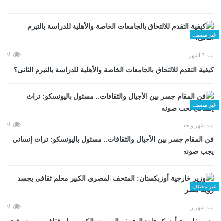
غير مصنف
0
منذ 7 أشهر
كيفية التقدم للالتحاق بالجامعات الخاصة والأهلية للدراسة بالتيرم الثانى؟
غير مصنف
0
منذ شهر واحد
فن المقام جسر بين الأجيال والثقافات.. مسئول باليونسكو: تراث إنساني
يجب صونه
غير مصنف
0
منذ شهرين