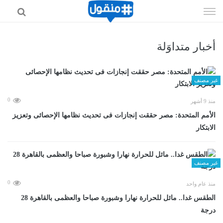
إذهب
الى
المحتوى
أخبار متداوَلة
غير مصنف
0
منذ 9 أشهر
الأمم المتحدة: مصر حققت إنجازات فى تحديث نظامها الإحصائى وتعزيز
الابتكار
غير مصنف
0
منذ عام واحد
الطقس غدا.. مائل للحرارة نهارا وشبورة صباحا والعظمى بالقاهرة 28
درجة