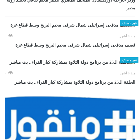
وزير خارجية أوزبكستان: المتحف المصري الكبير معلم ثقافي يجسد رؤية
مصر
غير مصنف
0
منذ 8 أشهر
قصف مدفعى إسرائيلى شمال شرقى مخيم البريج وسط قطاع غزة
غير مصنف
0
منذ 6 أشهر
الحلقة الـ25 من برنامج دولة التلاوة بمشاركة كبار القراء.. بث مباشر