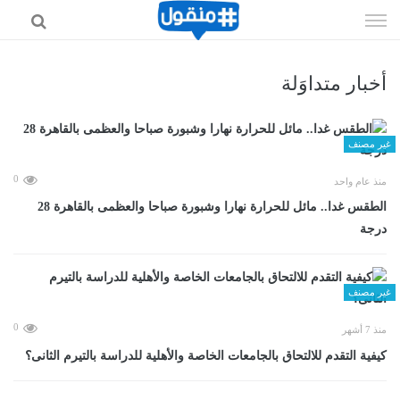
إذهب
الى
المحتوى
أخبار متداوَلة
غير مصنف
0
منذ عام واحد
الطقس غدا.. مائل للحرارة نهارا وشبورة صباحا والعظمى بالقاهرة 28
درجة
غير مصنف
0
منذ 7 أشهر
كيفية التقدم للالتحاق بالجامعات الخاصة والأهلية للدراسة بالتيرم الثانى؟