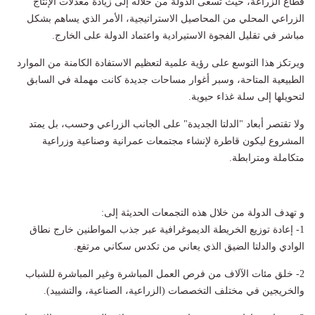
قطاع الزراعة، حيث تسعى الدولة من خلاله إلى زيادة معدلات الإنتاج
الزراعي المحلي من المحاصيل الاستراتيجية، الأمر الذي يساهم بشكل
مباشر في تقليل الفجوة الاستيرادية واعتماد الدولة على الخارج.
ويرتكز هذا التوسع على رؤية علمية لتعظيم الاستفادة الكامنة من الموارد
الطبيعية المتاحة، وسبر أغوار مساحات جديدة كانت مهملة في السابق
لتحويلها إلى سلة غذاء حيوية.
ولا تقتصر أبعاد "الدلتا الجديدة" على الجانب الزراعي وحسب، بل يمتد
المشروع ليكون قاطرة لإنشاء مجتمعات عمرانية وصناعية وزراعية
متكاملة ومترابطة.
و تهدف الدولة من خلال هذه التجمعات الحديثة إلى:
1- إعادة توزيع الخريطة الديموغرافية عبر جذب المواطنين خارج نطاق
الوادي والدلتا الضيق الذي يعاني من تكدس سكاني مرتفع.
2- خلق مئات الآلاف من فرص العمل المباشرة وغير المباشرة للشباب
والخريجين في مختلف التخصصات (الزراعية، الصناعية، والتشييد).