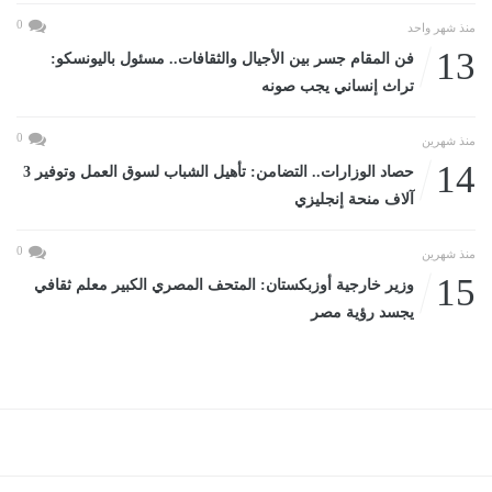
0
منذ شهر واحد
13
فن المقام جسر بين الأجيال والثقافات.. مسئول باليونسكو:
تراث إنساني يجب صونه
0
منذ شهرين
14
حصاد الوزارات.. التضامن: تأهيل الشباب لسوق العمل وتوفير 3
آلاف منحة إنجليزي
0
منذ شهرين
15
وزير خارجية أوزبكستان: المتحف المصري الكبير معلم ثقافي
يجسد رؤية مصر