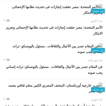
غير مصنف
0
منذ 9 أشهر
الأمم المتحدة: مصر حققت إنجازات فى تحديث نظامها الإحصائى وتعزيز
الابتكار
غير مصنف
0
منذ شهر واحد
فن المقام جسر بين الأجيال والثقافات.. مسئول باليونسكو: تراث إنساني
يجب صونه
غير مصنف
0
منذ شهرين