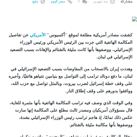
مشاركة
منذ شهرين
0
مصر اليوم
تبليغ
كشفت مصادر أمريكية مطلعة لموقع "أكسيوس"
الأمريكي
عن تفاصيل
المكالمة الهاتفية التي جرت بين الرئيس الأمريكي ورئيس الوزراء
الإسرائيلي، ووصفوها بأنها كانت مليئة بالشتائم والإهانات بسبب التصعيد
الإسرائيلي في لبنان.
وهددت إيران بالانسحاب من المفاوضات بسبب التصعيد الإسرائيلي في
لبنان، ما دفع دونالد ترامب إلى التواصل مع بنيامين نتنياهو هاتفيًا، وأجبره
على وقف خطة إسرائيل لضرب بيروت، وبالمثل تواصل مع حزب الله،
ووافقوا بدورهم على وقف إطلاق النار.
وفي الوقت الذي وصف فيه ترامب المكالمة الهاتفية بأنها مثمرة للغاية،
قال مسؤولان أمريكيان ومصدر ثالث مطلع على المكالمة إنها سارت
عكس ذلك تمامًا، إذ هاجم ترامب رئيس الوزراء الإسرائيلي بشدة،
ووصفوها بأنها مكالمة مليئة بالشتائم.
وخلال المكالمة، وصف ترامب نتنياهو بـ"المجنون"، واتهمه بنكران