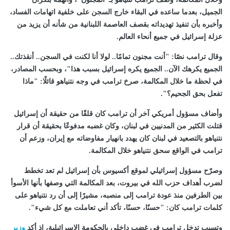
الجميل، بعدما ساعده في البقاء خارج السجن على خلفية اتهامات الفساد،
وأخبره بأن تنفيذ تهديداته بقصف العاصمة اللبنانية من شأنه أن يزيد من
عزلة إسرائيل في جميع أنحاء العالم.
وقال ترامب نصًا: "أنت مجنون تمامًا.. لولا أنا لكنت في السجن.. أنقذتك..
الجميع يكرهك الآن.. الجميع يكره إسرائيل بسبب هذا"، وبحسب المصادر،
في لحظة ما خلال المكالمة، صرخ ترامب في وجه نتنياهو قائلًا: "ماذا
تفعل بحق الجحيم؟".
وأضاف مسؤول أمريكي آخر أن ترامب كان قلقًا من حقيقة أن إسرائيل
قتلت الكثير من المدنيين في لبنان، وكان غضبه مدفوعًا بحقيقة أن قرار
نتنياهو بالتصعيد في لبنان كان يهدد بانهيار مفاوضاته مع إيران، وزعم أن
ترامب في الواقع سحق نتنياهو خلال المكالمة.
وصرّح مسؤول إسرائيلي لموقع أكسيوس بأن إسرائيل لم تعد تخطط
لضرب أهداف حزب الله في بيروت، بعد المكالمة التي وصفها بأنها الأسوأ
بين الطرفين منذ عودة ترامب إلى منصبه، مشيرًا إلى أن رد نتنياهو على
كلمات ترامب كان: "حسنًا، حسنًا، تأكد أني تعاملت مع كل شيء".
وتسبب تدخل ترامب في غضب داخلي بالحكومة الإسرائيلية، إذ أكد
وزير