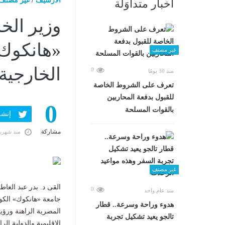
الارشيف
/
غير مصنف
أخبار متداوَلة
وزير الخ
«هانكوك»
غير مصنف
الخارجية
0
منذ 30 يومًا
تعرف على الشروط الخاصة
للقبول بدفعة المحاربين
0
بالقوات المسلحة
إنشر ف
مشاركة
منذ شهري
غير مصنف
القى د. بدر عبد العا
0
منذ عام واحد
جامعة «هانكوك» الكو
هدوء وراحة وسرعة.. قطار
المصرية الراهنة ورؤي
تالجو يعيد تشكيل تجربة
الإقليمية والدولية الرا