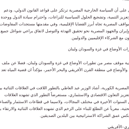
ي على أن السياسة الخارجية المصرية ترتكز على قواعد القانون الدولي، ودعم
تعزيز التنمية، وتشجيع الحلول السياسية للنزاعات، واحترام سيادة الدول ووحدة
واقف المصرية تجاه أبرز القضايا الإقليمية، وفي مقدمتها مستجدات المفاوضات
 وإيران والجهود المصرية نحو تحقيق التهدئة والتوصل لاتفاق يراعي شواغل جميع
ن مع الشركاء الإقليميين والدوليين.
 الأوضاع في غزة والسودان ولبنان
رجية موقف مصر من تطورات الأوضاع في غزة والسودان ولبنان، فضلا عن ملف
والأوضاع في منطقة القرن الأفريقي والبحر الأحمر، مؤكداً ان قضية المياه تعد
مصرية الكورية، أشاد الوزير عبد العاطي بالتطور اللافت في العلاقات الثنائية بي
 تعزيز التعاون الاقتصادي والاستثماري، مستعرضاً التطور الذي تشهده العلاقات
 السنوات الأخيرة في مختلف المجالات، ولاسيما في قطاعات الاستثمار والصناع
تحتية، معرباً عن التطلع للبناء على الزخم الذي تشهده العلاقات الثنائية والارتقاء به
كس عمق الشراكة الاستراتيجية بين البلدين الصديقين.
وري–الأفريقي