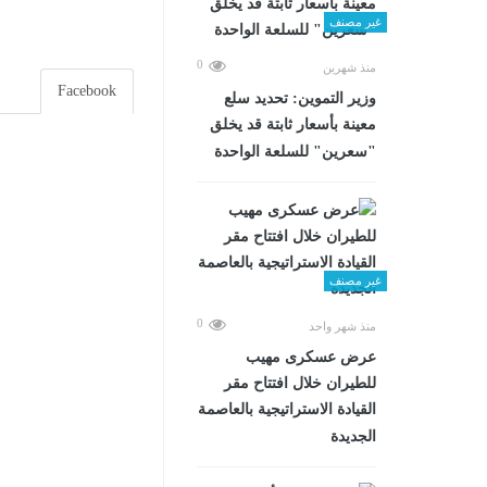
غير مصنف
0
منذ شهرين
Facebook
وزير التموين: تحديد سلع
معينة بأسعار ثابتة قد يخلق
"سعرين" للسلعة الواحدة
غير مصنف
0
منذ شهر واحد
عرض عسكرى مهيب
للطيران خلال افتتاح مقر
القيادة الاستراتيجية بالعاصمة
الجديدة