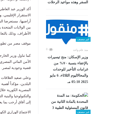
السفر وهذه مواعيد الرحلات
أكد الوزير عبد العاط
الاستقرار الإقليمي، و
أراضيها، مستعرضا الم
بين الولايات المتحدة
الأطراف، وذلك بالتعاو
غير مصنف
موقف مصر من تطورات
0
منذ عام واحد
كما تناول وزير الخا
وزير الإسكان: منح تيسيرات
الأمن المائي المصري 
بالإعفاء بنسبة ٧٠% من
قضية وجودية لمصر.
غرامات التأخير للوحدات
والمحالاليوم الثلاثاء، 6 مايو
وعلى صعيد العلاقات ال
2025 05:10 مـ
البلدين، مؤكداً أهمية
المصرية الكورية خلال
والتكنولوجيا والبنية ال
إلى آفاق أرحب بما يع
الاجتماع الوزاري الك
غير مصنف