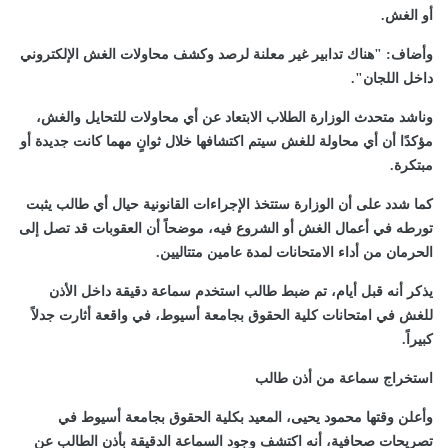
أو الغش.
وأضاف: "هناك تدابير غير معلنة لرصد وكشف محاولات الغش الإلكتروني
داخل اللجان".
وناشد متحدث الوزارة الطلاب الابتعاد عن أي محاولات للتحايل والغش،
مؤكدًا أن أي محاولة للغش سيتم اكتشافها خلال ثوانٍ مهما كانت جديدة أو
مبتكرة.
كما شدد على أن الوزارة ستتخذ الإجراءات القانونية حيال أي طالب يثبت
تورطه في أعمال الغش أو الشروع فيه، موضحاً أن العقوبات قد تصل إلى
الحرمان من أداء الامتحانات لمدة عامين متتاليين.
يذكر أنه قبل أيام، تم ضبط طالب استخدم سماعة دقيقة داخل الأذن
للغش في امتحانات كلية الحقوق بجامعة أسيوط، في واقعة أثارت جدلاً
كبيراً.
استخراج سماعة من أذن طالب
وأعلن وقتها محمود يحيى، المعيد بكلية الحقوق بجامعة أسيوط في
تصريحات صحافية، أنه اكتشف وجود السماعة الدقيقة بأذن الطالب عن