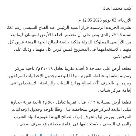
كتب محمد الجالى
الأربعاء، 03 يونيو 2026 12:05 م
نشرت الجريدة الرسمية قرار السيد الرئيس عبد الفتاح السيسى رقم 223
لسنة 2026، والذى ينص على أن تخصص قطعتا الأرض المبينتان فيما بعد
من الأراضى المملوكة للدولة ملكية خاصة لصالح الجهة المبينة قرين كل
منهما ، لاستخدامهما فى المشروع لمبين قرين كل منهما ، وذلك على
النحو الاتى :
قطعة أرض على مساحة ٥ أفدنة تقريبا تعادل ٢١٠١٩م٢ ناحية مركز
ومدينة إطسا بمحافظة الفيوم ، وفقًا للوحة وجدول الإحداثيات المرفقين
ويرمز لها بالحرف (أ) ، لصالح وزارة الشباب والرياضة ، لاستخدامها فى
إقامة مركز شباب .
قطعة أرض بمساحة ٠,١٢ فدان تقريبا تعادل ٥٤٠م٢ ناحية قرية حجازة
قبلى التابعة لمركز قوص بمحافظة قنا ، وفقًا للوحة وجدول الإحداثيات
المرفقين ويرمز لها بالحرف (ب) ، لصالح الهيئة القومية لمياه الشرب
والصرف الصحى ، لاستخدامها فى إقامة محطة رفع صرف صحى .
ملحوظة: مضمون هذا الخبر تم كتابته بواسطة
اليوم السابع
ولا يعبر عن