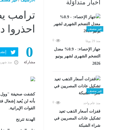
الارشيف
/
غير مصنف
أخبار متداوَلة
ترامب يض
احذروا دم
غير مصنف
0
منذ 29 يومًا
0
جهاز الإحصاء: - 0.9% معدل
إنشر ف
التضخم الشهرى لشهر يونيو
مشاركة
منذ شهري
2026
غير مصنف
كشفت صحيفة "وول س
بأنه لن يُعيد إشعال 
0
منذ عام واحد
القوات الإيرانية.
قفزات أسعار الذهب تعيد
تشكيل عادات المصريين في
الهدنة تترنح
شراء الشبكة