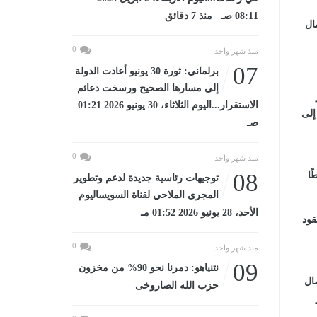
08:11 صـ منذ 7 دقائق
ال
0
منذ شهر واحد
07
برلماني: ثورة 30 يونيو أعادت الدولة
إلى مسارها الصحيح ورسخت دعائم
الاستقرار...اليوم الثلاثاء، 30 يونيو 2026 01:21
إلى
صـ
0
منذ شهر واحد
08
طًا
توجيهات رئاسية جديدة لدعم وتطوير
المجرى الملاحي لقناة السويساليوم
الأحد، 28 يونيو 2026 01:52 مـ
قود
0
منذ شهر واحد
09
نتنياهو: دمرنا نحو 90% من مخزون
ال
حزب الله الصاروخى