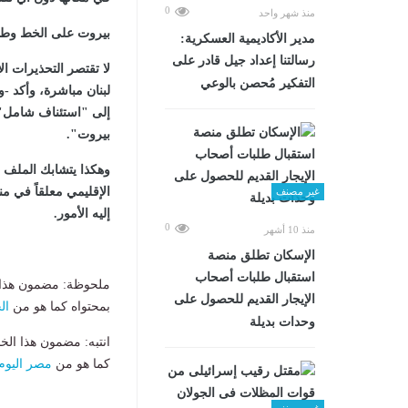
0
منذ شهر واحد
بيروت على الخط وطهرا
مدير الأكاديمية العسكرية:
رسالتنا إعداد جيل قادر على
لا تقتصر التحذيرات ال
التفكير مُحصن بالوعي
لبنان مباشرة، وأكد 
إلى "استئناف شامل" ل
بيروت".
وهكذا يتشابك الملف ا
الإقليمي معلقاً في م
غير مصنف
إليه الأمور.
0
منذ 10 أشهر
الإسكان تطلق منصة
استقبال طلبات أصحاب
ملحوظة: مضمون هذا ا
الإيجار القديم للحصول على
بمحتواه كما هو من
ال
وحدات بديلة
انتبه: مضمون هذا الخ
كما هو من
مصر اليوم
غير مصنف