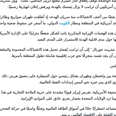
ة الواضحة لوقف إطلاق النار المُبرم مطلع أبريل الماضي، نقلت "وول ستريت
مريكيين أن ترامب لا يزال يتمسك بالهدنة ويرفض إعلان انهيارها رسميًا.
عضًا من أعنف الاشتباكات منذ سريان الهدنة، إذ أطلقت طهران صواريخ وطائر
اعد أمريكية في المنطقة ومطار
الكويت
الدولي، ما أسفر عن سقوط ضحية واحد
ه الهجمات الإيرانية المتكررة باتت تُشكل ضغطًا متزايدًا على الإدارة الأمريك
خلها حول مدى قابلية الهدنة للاستمرار على المدى البعيد.
 ستريت جورنال" إلى أن ترامب يُفضل تحمل هذه الاشتباكات المحدودة والمتقط
ى أن يجد نفسه منجرفًا نحو حرب إقليمية شاملة تطول المنطقة بأسرها.
ثمن
راهنة بين واشنطن وطهران بشكل رئيسي حول السيطرة على مضيق هرمز، ذلك
ي الذي يمر عبره نحو خُمس إمدادات النفط العالمية.
يفة الأمريكية، تفرض إيران قيودًا مشددة على حرية الملاحة التجارية في هذا
ما ترد الولايات المتحدة بحصار بحري خانق على الموانئ الإيرانية.
متصاعد اضطرابًا حادًا في أسواق الطاقة العالمية وشللًا واسعًا في حركة الشحن
ه الثقيلة على الاقتصاد العالمي برمته.