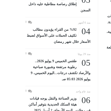
إطلاق رصاصة مطاطية عليه داخل
السجن
ات
ة.
0
منذ 6 أشهر
04
%92 من القراء يؤيدون مطالب
ية،
تكثيف الحملات على الأسواق لضبط
الأسعار خلال شهر رمضان
عة
0
منذ 29 يومًا
05
طقس الخميس 9 يوليو 2026..
رطوبة مرتفعة وشبورة صباحية
والأرصاد تكشف درجات...اليوم الخميس، 9
يوليو 2026 05:03 صـ
0
منذ عام واحد
06
وزير الصناعة والنقل يوجه قيادات
هيئة السكك الحديدية بتوفير أماكن
في رحلات...اليوم الأربعاء، 2 أبريل 2025