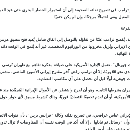
 ترامب في تصريح نقلته الصحيفة إلى أن استمرار الحصار البحري حتى عيد العم
مقبل يبقى احتمالًا مرجحًا، وإن لم يكن حتميًا.
فرغة
، يُفصح ترامب علنًا عن تفاؤله بالتوصل إلى اتفاق شامل يُعيد فتح مضيق هرمز
ي الإيراني ويُزيل مخزونها من اليورانيوم المخصب، غير أنه يُلمح في الوقت ذاته 
النهائية.
رنال"، تعمل الإدارة الأمريكية على صياغة مذكرة تفاهم مع طهران تُرسي
إطارًا للتفاوض على مدى نحو 60 يومًا، إلا أن ترامب رفض آخر مقترح إيراني الأسبوع الماضي، مشتر
ات جوهرية أولًا قبل أن تحصل على أي مكاسب اقتصادية.
ان بشرطها الثابت، وهو أن تُفرج واشنطن عن الأموال الإيرانية المُجمَّدة منذ ع
لأمريكية، أو أن تُقدم تخفيفًا اقتصاديًا فوريًا، وذلك كشرط مسبق لأي حوار حول
إيراني عباس عراقجي، في تصريح نقلته وكالة "فرانس برس"، بأن قنوات الاتص
أن "رسائل تم تبادلها"، إلا أنه أكد في الوقت نفسه أن المفاوضات لا تزال تدور
دم حقيقي على أرض الواقع.