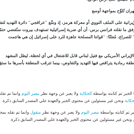
ن تُلوِّح بمواجهة أوسع
إيرانية على الملف النووي أو معركة هرمز، إذ وسَّع "عراقجي" دائرة التهديد لت
-وفق ما نقلته فرانس برس- أن أي ضربة إسرائيلية تستهدف بيروت ستُفضي حتمًا
لصراع، مُعلنًا: "قواتنا المسلحة جاهزة للرد على إسرائيل إن هي هاجمت
لإيراني الأمريكي مع فتيل لبناني قابل للاشتعال في أي لحظة، ليظل المشهد
نطقة رمادية يتراقص فيها التهديد والتفاوض، بينما تترقب المنطقة بأسرها ما ستؤ
لخبر تم كتابته بواسطة
الحكاية
ولا يعبر عن وجهة نظر
مصر اليوم
وانما تم نقله
حكاية
ونحن غير مسئولين عن محتوى الخبر والعهدة علي المصدر السابق ذكرة.
بر تم كتابته بواسطة
مصر اليوم
ولا يعبر عن وجهة نظر
منقول
وانما تم نقله بمحت
ونحن غير مسئولين عن محتوى الخبر والعهدة علي المصدر السابق ذكرة.