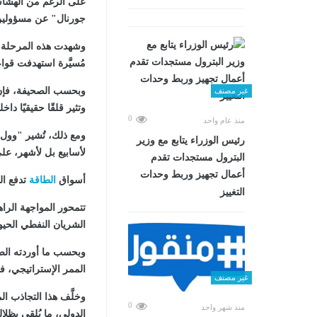
على الرغم من الهشاش
جورنال" عن مسؤولين أ
وشهدت هذه المرحلة ب
مُسيَّرة استهدفت قو
وبحسب الصحيفة، فإن هذ
غير مصنف
وتثير قلقًا حقيقيًا دا
0
منذ عام واحد
ومع ذلك، تُشير "وول
رئيس الوزراء يتابع مع وزير
لأسابيع بل لأشهر، عل
البترول مستجدات تقدم
أعمال تجهيز وربط وحدات
أسواق
الطاقة
تدفع ال
التغييز
تتمحور المواجهة ال
الشريان النفطي الحيو
وبحسب ما أوردته الصح
الممر الإستراتيجي، في
غير مصنف
وخلَّف هذا التجاذب ال
0
منذ شهر واحد
الدولي، ما يُلقي بظلال