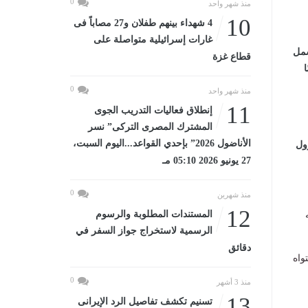
0
منذ شهر واحد
10
4 شهداء بينهم طفلان و27 مصاباً فى
غارات إسرائيلية متواصلة على
شمل
قطاع غزة
0
منذ شهر واحد
11
إنطلاق فعاليات التدريب الجوى
المشترك المصرى التركى” نسر
الأناضول 2026” بإحدي القواعد...اليوم السبت،
ول
27 يونيو 2026 05:10 مـ
0
منذ شهرين
12
المستندات المطلوبة والرسوم
الرسمية لاستخراج جواز السفر في
دقائق
واه
0
منذ 3 أشهر
13
تسنيم تكشف تفاصيل الرد الإيرانى