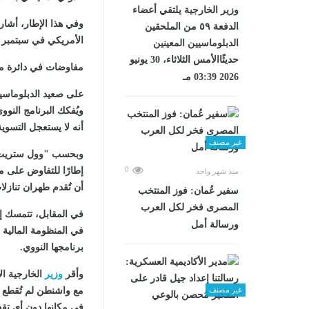
وزير الخارجية يلتقي أعضاء
وفي هذا الإطار، أشار
الدفعة ٥٩ من الملحقين
الأمريكي في سبتمبر ال
الدبلوماسيين المعينين
حديثًاالأمس الثلاثاء، 30 يونيو
مفاوضات في دائرة م
2026 03:39 مـ
على صعيد الدبلوماسية
ويُفكك البرنامج النوو
أنه لا يستعجل التسوية 
غير مصنف
وبحسب "وول ستريت جو
0
منذ شهر واحد
أن تُقدم طهران تنازل
سفير عُمان: فوز المنتخب
المصرى فخر لكل العرب
في المقابل، تتمسك إير
ورسالة أمل
في المنظومة المالية ا
برنامجها النووي.
وأقر
وزير
الخارجية ال
غير مصنف
مع واشنطن لم تُقطع و
في مكانها دون أي تق