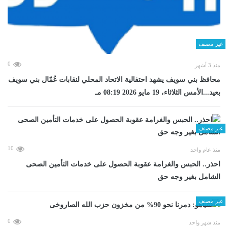
غير مصنف
0
منذ 3 أشهر
محافظ بني سويف يشهد احتفالية الاتحاد المحلي لنقابات عُمّال بني سويف
بعيد...الأمس الثلاثاء، 19 مايو 2026 08:19 مـ
غير مصنف
10
منذ عام واحد
احذر.. الحبس والغرامة عقوبة الحصول على خدمات التأمين الصحى
الشامل بغير وجه حق
غير مصنف
0
منذ شهر واحد