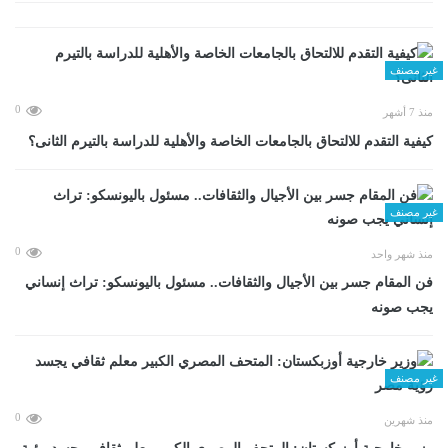
غير مصنف
0
منذ 7 أشهر
كيفية التقدم للالتحاق بالجامعات الخاصة والأهلية للدراسة بالتيرم الثانى؟
غير مصنف
0
منذ شهر واحد
فن المقام جسر بين الأجيال والثقافات.. مسئول باليونسكو: تراث إنساني
يجب صونه
غير مصنف
0
منذ شهرين