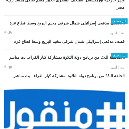
وزير خارجية أوزبكستان: المتحف المصري الكبير معلم ثقافي يجسد رؤية
مصر
غير مصنف
0
منذ 8 أشهر
قصف مدفعى إسرائيلى شمال شرقى مخيم البريج وسط قطاع غزة
غير مصنف
0
منذ 6 أشهر
الحلقة الـ25 من برنامج دولة التلاوة بمشاركة كبار القراء.. بث مباشر