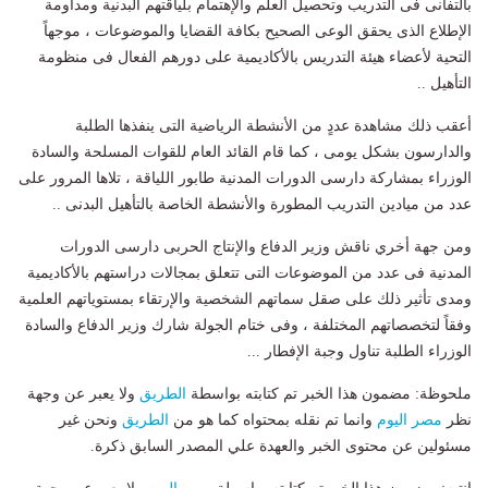
بالتفانى فى التدريب وتحصيل العلم والإهتمام بلياقتهم البدنية ومداومة
الإطلاع الذى يحقق الوعى الصحيح بكافة القضايا والموضوعات ، موجهاً
التحية لأعضاء هيئة التدريس بالأكاديمية على دورهم الفعال فى منظومة
التأهيل ..
أعقب ذلك مشاهدة عددٍ من الأنشطة الرياضية التى ينفذها الطلبة
والدارسون بشكل يومى ، كما قام القائد العام للقوات المسلحة والسادة
الوزراء بمشاركة دارسى الدورات المدنية طابور اللياقة ، تلاها المرور على
عدد من ميادين التدريب المطورة والأنشطة الخاصة بالتأهيل البدنى ..
ومن جهة أخري ناقش وزير الدفاع والإنتاج الحربى دارسى الدورات
المدنية فى عدد من الموضوعات التى تتعلق بمجالات دراستهم بالأكاديمية
ومدى تأثير ذلك على صقل سماتهم الشخصية والإرتقاء بمستوياتهم العلمية
وفقاً لتخصصاتهم المختلفة ، وفى ختام الجولة شارك وزير الدفاع والسادة
الوزراء الطلبة تناول وجبة الإفطار ...
ملحوظة: مضمون هذا الخبر تم كتابته بواسطة
الطريق
ولا يعبر عن وجهة
نظر
مصر اليوم
وانما تم نقله بمحتواه كما هو من
الطريق
ونحن غير
مسئولين عن محتوى الخبر والعهدة علي المصدر السابق ذكرة.