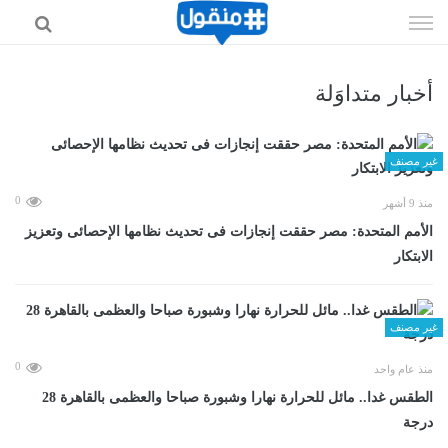
إذهب
الى
المحتوى
أخبار متداوَلة
غير مصنف
0
منذ 9 أشهر
الأمم المتحدة: مصر حققت إنجازات فى تحديث نظامها الإحصائى وتعزيز
الابتكار
غير مصنف
0
منذ عام واحد
الطقس غدا.. مائل للحرارة نهارا وشبورة صباحا والعظمى بالقاهرة 28
درجة