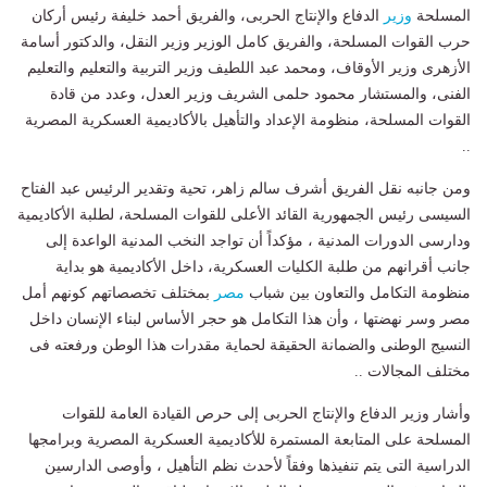
المسلحة
وزير
الدفاع والإنتاج الحربى، والفريق أحمد خليفة رئيس أركان
حرب القوات المسلحة، والفريق كامل الوزير وزير النقل، والدكتور أسامة
الأزهرى وزير الأوقاف، ومحمد عبد اللطيف وزير التربية والتعليم والتعليم
الفنى، والمستشار محمود حلمى الشريف وزير العدل، وعدد من قادة
القوات المسلحة، منظومة الإعداد والتأهيل بالأكاديمية العسكرية المصرية
..
ومن جانبه نقل الفريق أشرف سالم زاهر، تحية وتقدير الرئيس عبد الفتاح
السيسى رئيس الجمهورية القائد الأعلى للقوات المسلحة، لطلبة الأكاديمية
ودارسى الدورات المدنية ، مؤكداً أن تواجد النخب المدنية الواعدة إلى
جانب أقرانهم من طلبة الكليات العسكرية، داخل الأكاديمية هو بداية
منظومة التكامل والتعاون بين شباب
مصر
بمختلف تخصصاتهم كونهم أمل
مصر وسر نهضتها ، وأن هذا التكامل هو حجر الأساس لبناء الإنسان داخل
النسيج الوطنى والضمانة الحقيقة لحماية مقدرات هذا الوطن ورفعته فى
مختلف المجالات ..
وأشار وزير الدفاع والإنتاج الحربى إلى حرص القيادة العامة للقوات
المسلحة على المتابعة المستمرة للأكاديمية العسكرية المصرية وبرامجها
الدراسية التى يتم تنفيذها وفقاً لأحدث نظم التأهيل ، وأوصى الدارسين