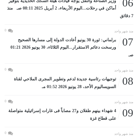
06
وزير الصناعة والنقل يوجه قيادات هيئة السكك الحديدية بتوفير
أماكن في رحلات...اليوم الأربعاء، 2 أبريل 2025 08:11 صـ منذ
7 دقائق
0
منذ شهر واحد
07
برلماني: ثورة 30 يونيو أعادت الدولة إلى مسارها الصحيح
ورسخت دعائم الاستقرار...اليوم الثلاثاء، 30 يونيو 2026 01:21
صـ
0
منذ شهر واحد
08
توجيهات رئاسية جديدة لدعم وتطوير المجرى الملاحي لقناة
السويساليوم الأحد، 28 يونيو 2026 01:52 مـ
0
منذ شهر واحد
09
4 شهداء بينهم طفلان و27 مصاباً فى غارات إسرائيلية متواصلة
على قطاع غزة
0
منذ شهر واحد