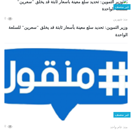
غير مصنف
0
منذ شهرين
وزير التموين: تحديد سلع معينة بأسعار ثابتة قد يخلق "سعرين" للسلعة
الواحدة
غير مصنف
0
منذ عام واحد