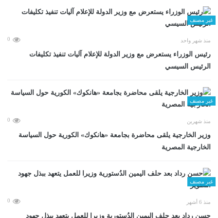
غير مصنف
0
منذ شهر واحد
رئيس الوزراء يستعرض مع وزير الدولة للإعلام آليات تنفيذ تكليفات
الرئيس السيسي
غير مصنف
0
منذ شهرين
وزير الخارجية يلقى محاضرة بجامعة «هانكوك» الكورية حول السياسة
الخارجية المصرية
غير مصنف
0
منذ 6 أشهر
حسن رداد بعد حلف اليمين الدُستورية وزيرا للعمل يتعهد ببذل جهود