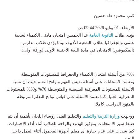
كتب محمود طه حسين
الأربعاء، 01 يوليو 2026 09:44 ص
يؤدى طلاب
الثانوية العامة
غدا الخميس امتحان مادتى الكيمياء لشعبة
علمى والجغرافيا لطلاب الشعبة الأدبية، بينما يؤدى طلاب مدارس
(المكفوفين) الامتحان في مادة اللغة الأجنبية الأولى (ورقة أولى).
70% من أسئلة امتحان الكيمياء والجغرافيا للمستويات المتوسطة
وتعتمد الامتحانات على أسئلة تقيس الفهم ونوانح التعلم حيث أن نسبة
الأسئلة للمستويات المعرفية البسيطة والمتوسطة 70% و30% للمستويات
المعرفية العليا، كما تعتمد الأسئلة على قياس نواتج التعلم المرتبطة
بالمنهج الدراسى كاملا.
ووجهت
وزارة التربية والتعليم
والتعليم الفنى رؤساء اللجان بأهمية أن يتم
ضبط سير الامتحانات وتوفير الهدوء والراحة للطلاب أثناء أداء الاختبارات،
كما شددت على عدم حيازة أى معلم أجهزة المحمول أثناء العمل داخل
اللجنة.