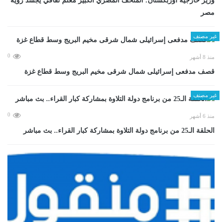
وزير خارجية أوزبكستان: المتحف المصري الكبير معلم ثقافي يجسد رؤية
مصر
غير مصنف
0
منذ 8 أشهر
قصف مدفعى إسرائيلى شمال شرقى مخيم البريج وسط قطاع غزة
غير مصنف
0
منذ 6 أشهر
الحلقة الـ25 من برنامج دولة التلاوة بمشاركة كبار القراء.. بث مباشر