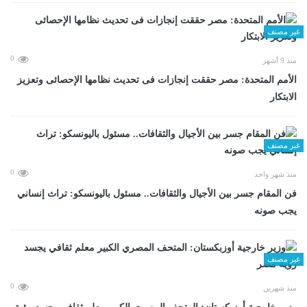
غير مصنف
0
منذ 9 أشهر
الأمم المتحدة: مصر حققت إنجازات فى تحديث نظامها الإحصائى وتعزيز
الابتكار
غير مصنف
0
منذ شهر واحد
فن المقام جسر بين الأجيال والثقافات.. مسئول باليونسكو: تراث إنساني
يجب صونه
غير مصنف
0
منذ شهرين