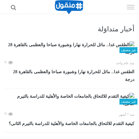
إذهب
الى
المحتوى
أخبار متداوَلة
غير مصنف
0
منذ عام واحد
الطقس غدا.. مائل للحرارة نهارا وشبورة صباحا والعظمى بالقاهرة 28
درجة
غير مصنف
0
منذ 7 أشهر
كيفية التقدم للالتحاق بالجامعات الخاصة والأهلية للدراسة بالتيرم الثانى؟