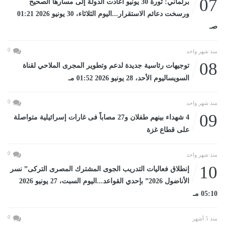
07
برلماني: ثورة 30 يونيو أعادت الدولة إلى مسارها الصحيح
ورسخت دعائم الاستقرار...اليوم الثلاثاء، 30 يونيو 2026 01:21
صـ
0
منذ شهر واحد
08
توجيهات رئاسية جديدة لدعم وتطوير المجرى الملاحي لقناة
السويساليوم الأحد، 28 يونيو 2026 01:52 مـ
0
منذ شهر واحد
09
4 شهداء بينهم طفلان و27 مصاباً فى غارات إسرائيلية متواصلة
على قطاع غزة
0
منذ شهر واحد
10
إنطلاق فعاليات التدريب الجوى المشترك المصرى التركى” نسر
الأناضول 2026” بإحدي القواعد...اليوم السبت، 27 يونيو 2026
05:10 مـ
0
منذ 5 أشهر