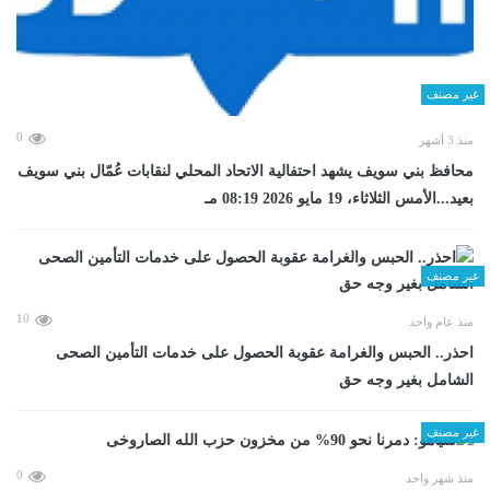
غير مصنف
0
منذ 3 أشهر
محافظ بني سويف يشهد احتفالية الاتحاد المحلي لنقابات عُمّال بني سويف
بعيد...الأمس الثلاثاء، 19 مايو 2026 08:19 مـ
غير مصنف
10
منذ عام واحد
احذر.. الحبس والغرامة عقوبة الحصول على خدمات التأمين الصحى
الشامل بغير وجه حق
غير مصنف
0
منذ شهر واحد