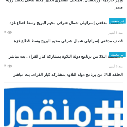
وزير خارجية أوزبكستان: المتحف المصري الكبير معلم ثقافي يجسد رؤية
مصر
غير مصنف
0
منذ 8 أشهر
قصف مدفعى إسرائيلى شمال شرقى مخيم البريج وسط قطاع غزة
غير مصنف
0
منذ 6 أشهر
الحلقة الـ25 من برنامج دولة التلاوة بمشاركة كبار القراء.. بث مباشر