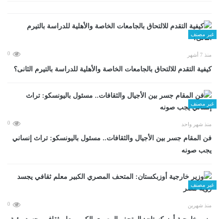
غير مصنف
0
منذ 7 أشهر
كيفية التقدم للالتحاق بالجامعات الخاصة والأهلية للدراسة بالتيرم الثانى؟
غير مصنف
0
منذ شهر واحد
فن المقام جسر بين الأجيال والثقافات.. مسئول باليونسكو: تراث إنساني
يجب صونه
غير مصنف
0
منذ شهرين