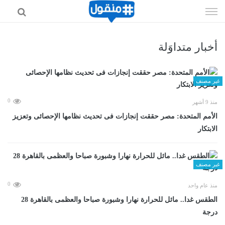
إذهب
الى
المحتوى
أخبار متداوَلة
غير مصنف
0
منذ 9 أشهر
الأمم المتحدة: مصر حققت إنجازات فى تحديث نظامها الإحصائى وتعزيز
الابتكار
غير مصنف
0
منذ عام واحد
الطقس غدا.. مائل للحرارة نهارا وشبورة صباحا والعظمى بالقاهرة 28
درجة