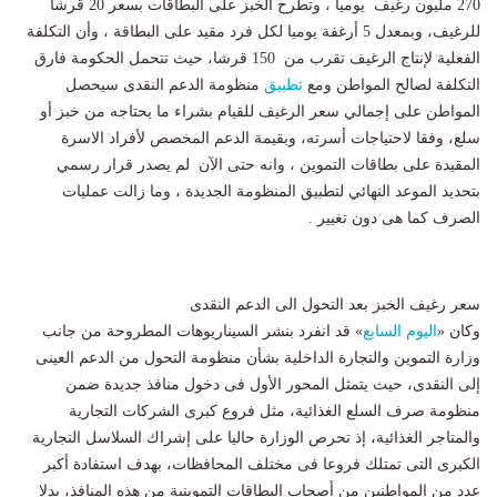
270 مليون رغيف يوميا ، وتطرح الخبز على البطاقات بسعر 20 قرشا
للرغيف، وبمعدل 5 أرغفة يوميا لكل فرد مقيد على البطاقة ، وأن التكلفة
الفعلية لإنتاج الرغيف تقرب من 150 قرشا، حيث تتحمل الحكومة فارق
التكلفة لصالح المواطن ومع
تطبيق
منظومة الدعم النقدى سيحصل
المواطن على إجمالي سعر الرغيف للقيام بشراء ما يحتاجه من خبز أو
سلع، وفقا لاحتياجات أسرته، وبقيمة الدعم المخصص لأفراد الاسرة
المقيدة على بطاقات التموين ، وانه حتى الآن لم يصدر قرار رسمي
بتحديد الموعد النهائي لتطبيق المنظومة الجديدة ، وما زالت عمليات
الصرف كما هى دون تغيير .
اليوم السابع
» قد انفرد بنشر السيناريوهات المطروحة من جانب
وزارة التموين والتجارة الداخلية بشأن منظومة التحول من الدعم العينى
إلى النقدى، حيث يتمثل المحور الأول فى دخول منافذ جديدة ضمن
منظومة صرف السلع الغذائية، مثل فروع كبرى الشركات التجارية
والمتاجر الغذائية، إذ تحرص الوزارة حاليا على إشراك السلاسل التجارية
الكبرى التى تمتلك فروعا فى مختلف المحافظات، بهدف استفادة أكبر
عدد من المواطنين من أصحاب البطاقات التموينية من هذه المنافذ، بدلا