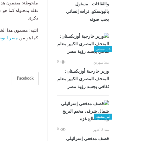
ملحوظة: مضمون هذا ا
والثقافات.. مسئول
نقله بمحتواه كما هو 
باليونسكو: تراث إنساني
ذكرة.
يجب صونه
انتبه: مضمون هذا الخ
كما هو من
مصر اليوم
غير مصنف
0
منذ شهرين
وزير خارجية أوزبكستان:
Facebook
المتحف المصري الكبير معلم
ثقافي يجسد رؤية مصر
غير مصنف
0
منذ 8 أشهر
قصف مدفعى إسرائيلى