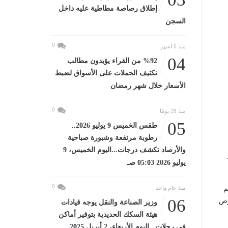
إطلاق رصاصة مطاطية عليه داخل
السجن
0
منذ 6 أشهر
04
%92 من القراء يؤيدون مطالب
تكثيف الحملات على الأسواق لضبط
الأسعار خلال شهر رمضان
0
منذ 28 يومًا
05
طقس الخميس 9 يوليو 2026..
رطوبة مرتفعة وشبورة صباحية
والأرصاد تكشف درجات...اليوم الخميس، 9
يوليو 2026 05:03 صـ
0
م
منذ عام واحد
06
رص
وزير الصناعة والنقل يوجه قيادات
هيئة السكك الحديدية بتوفير أماكن
في رحلات...اليوم الأربعاء، 2 أبريل 2025