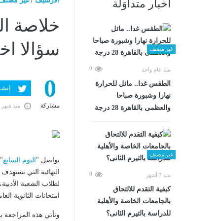
الارشيف
/
غير مصنف
أخبار متداوَلة
سؤالا اخ
غير مصنف
0
منذ عام واحد
0
الطقس غدا.. مائل للحرارة
إنشر ف
نهارا وشبورة صباحا
مشاركة
منذ شهر 
والعظمى بالقاهرة 28 درجة
غير مصنف
يواصل "
اليوم السابع
"
النهائية التي تستهدف
0
منذ 7 أشهر
كيفية التقدم للالتحاق
امتحانات الثانوية العام
بالجامعات الخاصة والأهلية
للدراسة بالتيرم الثانى؟
وتأتي هذه المراجعة ب