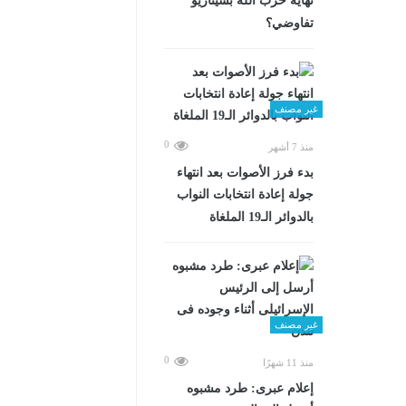
نهاية حزب الله بسيناريو
تفاوضي؟
غير مصنف
0
منذ 7 أشهر
بدء فرز الأصوات بعد انتهاء
جولة إعادة انتخابات النواب
بالدوائر الـ19 الملغاة
غير مصنف
0
منذ 11 شهرًا
إعلام عبرى: طرد مشبوه