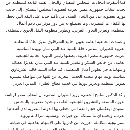
كما أسفرت انتخابات المجلس التنفيذي واللجان الفنية التابعة للمنظمة عن
تجديد انتخاب جمهورية مصر العربية لعضوية المجلس التنفيذي، إلى جانب
فوزها بعضوية عدد من اللجان الفنية، في تأكيد جديد على الثقة التي تحظى
بها الكفاءات المصرية، وما تضطلع به من دور مؤثر في دعم أعمال
المنظمة، وتعزيز التعاون العربي، وتطوير منظومة النقل الجوي بالمنطقة.
واعتمدت الجمعية العامة تعيين خاليد الشرقاوي مديرًا عامًا للمنظمة
العربية للطيران المدني، خلفًا للسيد عبد النبي منار. وبهذه المناسبة،
أعربت جمهورية مصر العربية، بصفتها رئيس الدورة الحالية للجمعية
العامة، عن خالص الشكر والتقدير للسيد عبد النبي منار، تقديرًا لعطائه
وإسهاماته في تطوير أعمال المنظمة، كما هنأت السيد خاليد الشرقاوي
بمناسبة توليه مهام منصبه الجديد ، معربة عن ثقتها في مواصلة مسيرة
تطوير المنظمة وتعزيز دورها في خدمة قطاع الطيران المدني العربي.
وأكد الدكتور سامح الحفني، وزير الطيران المدني، أن انتخاب مصر لرئاسة
الدورة التاسعة والعشرين للجمعية العامة، وتجديد عضويتها بالمجلس
التنفيذي، يعكسان حجم الثقة التي تحظى بها الدولة المصرية لدى أشقائها
العرب، ويجسدان ما تمتلكه من خبرات مؤسسية متراكمة ورؤية
استراتيجية متكاملة، عززت من قدرتها على الإسهام بفاعلية في صياغة
مستقبل صناعة الطيران المدني بالمنطقه العربية، ودعم مسارات التكامل