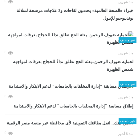
0
منذ شهرين
خبراء «الصحة العالمية» يحددون لقاحات و3 علاجات مرشحة لسلالة
بونديبوجيو للإيبول
غير مصنف
0
منذ شهرين
لحماية ضيوف الرحمن..بعثة الحج تطلق نداءً للحجاج بعرفات لمواجهة
شمس الظهيرة
غير مصنف
0
منذ شهرين
إطلاق مسابقة "إدارة المخلفات بالجامعات" لدعم الابتكار والاستدامة
غير مصنف
0
منذ 8 أشهر