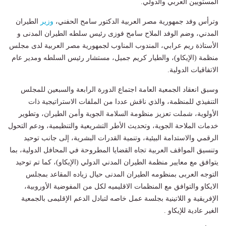
المستويين العربي والدولي.
وترأس وفد جمهورية مصر العربية الدكتور سامح الحفني،
وزير
الطيران
المدني، وضم الوفد الملاح سامح فوزى رئيس سلطه الطيران المدنى و
الأستاذة ريم عرابي، المندوب المناوب لجمهورية مصر العربية لدى مجلس
منظمة (الإيكاو)، والطيار كريم جميل، مستشار رئيس السلطه ومدير عام
الاتفاقيات الدولية.
وسبق انعقاد الجمعية العامة اجتماع الدورة الرابعة والسبعين للمجلس
التنفيذي للمنظمة، والذي ناقش عددا من الملفات الاستراتيجية ذات
الأولوية، شملت تعزيز منظومة السلامة الجوية وأمن الطيران، وتطوير
خدمات الملاحة الجوية، وتحديث الأطر التشريعية والتنظيمية، ودعم التحول
الرقمي والاستدامة البيئية، وتنمية القدرات البشرية، إلى جانب توحيد
وتنسيق المواقف العربية تجاه القضايا المطروحة في المحافل الدولية، بما
يتوافق مع معايير منظمة الطيران المدني الدولي (الإيكاو)، كما تم توحيد
التوجه العربى بمنظومه الطيران المدنى حيال زياده المقاعد بمجلس
الايكاو والتوافق مع المنظمات الاقليميه لكل من المفوضية الأوروبية،
الإفريقية و اللاتينية بجلسة عمل خاصه لتبادل الدعم الإقليمى بالجمعية
الغير عادية للإيكاو .