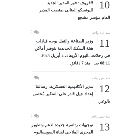
10
لافروف: فوز المدير الجديد
لليونسكو العنانى بمنصب المدير
العام مؤشر مشجع
0
منذ عام واحد
11
وزير الصناعة والنقل يوجه قيادات
هيئة السكك الحديدية بتوفير أماكن
في رحلات...اليوم الأربعاء، 2 أبريل 2025
08:11 صـ منذ 7 دقائق
0
منذ شهر واحد
12
مدير الأكاديمية العسكرية: رسالتنا
إعداد جيل قادر على التفكير مُحصن
بالوعي
0
منذ شهر واحد
13
توجيهات رئاسية جديدة لدعم وتطوير
المجرى الملاحي لقناة السويساليوم