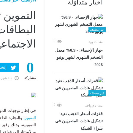
الارشيف
/
غير مصنف
أخبار متداوَلة
التموين ت
البطاقات
غير مصنف
الاجتماعي
0
منذ 29 يومًا
جهاز الإحصاء: - 0.9% معدل
التضخم الشهرى لشهر يونيو
0
2026
إنشر ف
مشاركة
منذ شهر 
غير مصنف
0
منذ عام واحد
في إطار توجهات الدول
قفزات أسعار الذهب تعيد
التموين
والتجارة الدا
تشكيل عادات المصريين في
التموينية، وذلك وفق م
شراء الشبكة
وبالاستناد إلى قواعد 