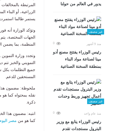
يدور في العالم من حولنا
المرتبطة بالمخالفات 
الزراعية، أو البناء ا
يستمر طالما استمرت ال
وتؤكد الوزارة أنه فور
غير مصنف
الجهات المختصة، يتم ا
0
منذ 9 أشهر
المنظمة، بما يضمن ا
رئيس الوزراء يفتتح مصنع أدو
وتجدد وزارة التموين و
مينا لصناعة مواد البناء
التمويني والخبز تتم د
بمنطقة السخنة الصناعية
جميع التظلمات بكل شف
المستحقين للدعم.
ملحوظة: مضمون هذا ا
نقله بمحتواه كما هو 
غير مصنف
ذكرة.
0
انتبه: مضمون هذا الخ
منذ عام واحد
كما هو من
مصر اليوم
رئيس الوزراء يتابع مع وزير
البترول مستجدات تقدم