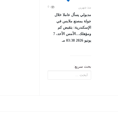
0
منذ شهرين
مدبولي يسأل عاملا خلال
جولة بمصنع ملابس في
الإسكندرية: بتقبض كم
ومؤهلك...الأمس الأحد، 7
يونيو 2026 03:38 مـ
بحث سريع: