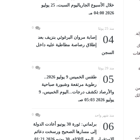
خلال الأسبوع الجارياليوم السبت، 25 يوليو
2026 04:00 مـ
0
منذ 25 يومًا
ة.
04
إصابة مروان البرغوثي بنزيف بعد
إطلاق رصاصة مطاطية عليه داخل
ك
السجن
فات
0
منذ 29 يومًا
05
طقس الخميس 9 يوليو 2026..
رطوبة مرتفعة وشبورة صباحية
من
والأرصاد تكشف درجات...اليوم الخميس، 9
ذلك
يوليو 2026 05:03 صـ
0
منذ شهر واحد
06
برلماني: ثورة 30 يونيو أعادت الدولة
إلى مسارها الصحيح ورسخت دعائم
ات
الاستقرار...اليوم الثلاثاء، 30 يونيو 2026 01:21