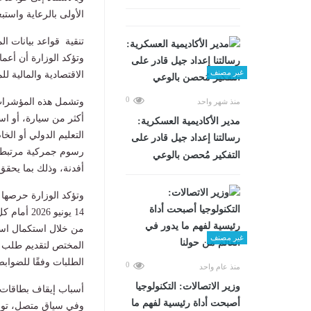
الأولى بالرعاية واستب
تنقية قواعد بيانات ا
وتؤكد الوزارة أن أع
غير مصنف
الاقتصادية والمالية ل
0
وتشمل هذه المؤشرات،
منذ شهر واحد
أكثر من سيارة، أو اس
مدير الأكاديمية العسكرية:
التعليم الدولي أو ال
رسالتنا إعداد جيل قادر على
رسوم جمركية مرتبطة ب
التفكير مُحصن بالوعي
أفدنة، وذلك بما يحقق
وتؤكد الوزارة حرصها 
14 يونيو 
من خلال استكمال است
غير مصنف
المختص لتقديم طلب ا
الطلبات وفقًا للضواب
0
منذ عام واحد
وزير الاتصالات: التكنولوجيا
أسباب إيقاف بطاقات 
أصبحت أداة رئيسية لفهم ما
وفي سياق متصل، توضح 