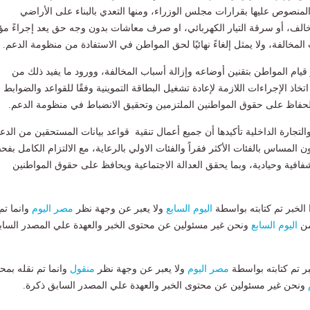
المنصوص عليها بقرارات مجلس الوزراء، ومنها التعدي بالبناء على الأراضي
لمخالف، أو سرقة التيار الكهربائي، او صرف معاشات بدون وجه حق يعد إجراءً مؤقت
مخالفة، ولا يمثل إلغاءً نهائيًا لحق المواطن في الاستفادة من منظومة الدعم.
 قيام المواطن بتقنين أوضاعه وإزالة أسباب المخالفة، وورود ما يفيد ذلك من
تخاذ الإجراءات اللازمة لإعادة تشغيل البطاقة التموينية وفقًا للقواعد والضوابط
لحفاظ على حقوق المواطنين الملتزمين وتحقيق الانضباط في منظومة الدعم.
التجارة الداخلية تأكيدها أن جميع أعمال تنقية قواعد بيانات المستحقين من الدع
ون المساس بالفئات الأكثر فقراً والفئات الاولي بالرعاية، مع الالتزام الكامل بف
افية وحيادية، وبما يحقق العدالة الاجتماعية ويحافظ على حقوق المواطنين
لخبر تم كتابته بواسطة
اليوم السابع
ولا يعبر عن وجهة نظر
مصر اليوم
وانما تم
من
اليوم السابع
ونحن غير مسئولين عن محتوى الخبر والعهدة علي المصدر الساب
بر تم كتابته بواسطة
مصر اليوم
ولا يعبر عن وجهة نظر
منقول
وانما تم نقله بمحت
ونحن غير مسئولين عن محتوى الخبر والعهدة علي المصدر السابق ذكرة.