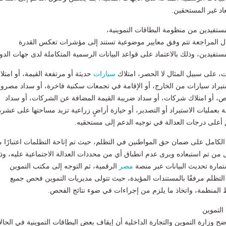
عاد غير المستحقين.
لمستفيدين من منظومة البطاقات التموينية،
مال المراجعة تتم وفق معايير موضوعية تستند إلى مؤشرات تعكس القدرة
لمستفيدين، وذلك بالاعتماد على قواعد البيانات الرسمية المتكاملة لدى جهات الدول
 على سبيل المثال لا الحصر، امتلاك
سيارات
حديثة أو مرتفعة القيمة، أو امتلا
تيراد سيارات من الخارج، أو الإقامة في تجمعات سكنية فاخرة، أو سداد مصرو
خاص، أو امتلاك شركات، أو سداد ضريبة القيمة المضافة عن الشركات، أو سداد
عمليات الاستيراد أو التصدير، أو حيازة أراضٍ زراعية تزيد مساحتها على عشرة
 أعلى درجات العدالة في توجيه الدعم إلى مستحقيه.
الكامل على ضمان حق المواطنين في التظلم، حيث تم إتاحة التظلمات اعتبارًا 
2026 أمام كل من تم استبعاده ويرى عدم انطباق أي من محددات العدالة الاجتماعية عليه، و
مارة تحديث البيانات عبر منصة
مصر
الرقمية، ثم التوجه إلى مكتب التموين
لتظلم مرفقًا بالمستندات المؤيدة، حيث تتولى مديريات التموين فحص جميع
ط المنظمة، واتخاذ ما يلزم من إجراءات في ضوء نتائج الفحص.
التموين
وزارة التموين والتجارة الداخلية أن إيقاف بعض البطاقات التموينية في الحال