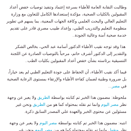
وطالبت النقابة العامة للأطباء بسرعة إعتماد وتنفيذ توصيات خفض أعداد
المقبولين بالكليات الصحية، مؤكدة إستعدادها الكامل للتعاون مع وزارة
التعليم العالي والبحث العلمي وكافة الجهات المعنية، بما يسهم في تطوير
منظومة التعليم والتدريب الطبي، وإعداد طبيب مصري قادر على تقديم
خدمة صحية آمنة وعالية الجودة..
هذا وقد توجه نقيب الأطباء الدكتور أسامة عبد الحي، بخالص الشكر
والتقدير إلى الدكتور أشرف حاتم، مرحباً بالتوصيات الصادرة عن اللجنة
التنسيقية برئاسته بشأن خفض أعداد المقبولين بكليات الطب..
فيما أكد نقيب الأطباء، أن الحفاظ على جودة التعليم الطبي لم يعد خياراً،
بل ضرورة وطنية لضمان كفاءة الأطباء والإرتقاء بمستوى الرعاية الصحية
في
مصر
...
ملحوظة: مضمون هذا الخبر تم كتابته بواسطة
الطريق
ولا يعبر عن وجهة
نظر
مصر اليوم
وانما تم نقله بمحتواه كما هو من
الطريق
ونحن غير
مسئولين عن محتوى الخبر والعهدة علي المصدر السابق ذكرة.
انتبه: مضمون هذا الخبر تم كتابته بواسطة
مصر اليوم
ولا يعبر عن وجهة
نظر
منقول
وانما تم نقله بمحتواه كما هو من
مصر اليوم
ونحن غير