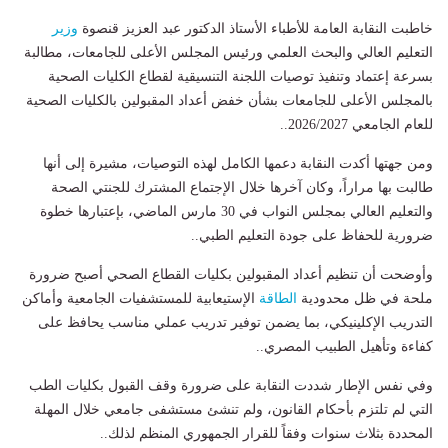
خاطبت النقابة العامة للأطباء الأستاذ الدكتور عبد العزيز قنصوة
وزير
التعليم العالي والبحث العلمي ورئيس المجلس الأعلى للجامعات، مطالبة
بسرعة إعتماد وتنفيذ توصيات اللجنة التنسيقية لقطاع الكليات الصحية
بالمجلس الأعلى للجامعات بشأن خفض أعداد المقبولين بالكليات الصحية
للعام الجامعي 2026/2027..
ومن جهتها أكدت النقابة دعمها الكامل لهذه التوصيات، مشيرة إلى أنها
طالبت بها مراراً، وكان آخرها خلال الإجتماع المشترك للجنتي الصحة
والتعليم العالي بمجلس النواب في 30 مارس الماضي، بإعتبارها خطوة
ضرورية للحفاظ على جودة التعليم الطبي..
وأوضحت أن تنظيم أعداد المقبولين بكليات القطاع الصحي أصبح ضرورة
ملحة في ظل محدودية
الطاقة
الإستيعابية للمستشفيات الجامعية وأماكن
التدريب الإكلينيكي، بما يضمن توفير تدريب عملي مناسب يحافظ على
كفاءة وتأهيل الطبيب المصري..
وفي نفس الإطار شددت النقابة على ضرورة وقف القبول بكليات الطب
التي لم تلتزم بأحكام القانون، ولم تنشئ مستشفى جامعي خلال المهلة
المحددة بثلاث سنوات وفقاً للقرار الجمهوري المنظم لذلك..