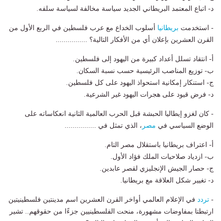
د- اتباع المعتمد البريطاني الجديد سياسة مخالفة لسياسة سلفه.
- استخدمت
بريطانيا
أسلوب الخداع مع عرب فلسطين في الربع الأول من
القرن العشرين بإعلان أي من الأفكار التالية؟ ................
أ- انتقاد تسلل أعداد كبيرة من اليهود إلى فلسطين.
ب- توزيع المناصب الرئيسية حسب نسبة السكان.
ج- استنكار إمكانية استحواذ اليهود على كل فلسطين.
د- فرض قيود على هجرات اليهود غير الشرعية.
- كان لغزو إيطاليا الحبشة قبل الحرب العالمية الثانية انعكاساته على
الوضع السياسي في
مصر
، الذي تمثل في ................
أ- اعتراف بريطانيا باستقلال مصر التام.
ب- ازدياد صلاحيات الملك فؤاد الأول.
ج- حصار الجيش الإنجليزي لقصر عابدين.
د- تغيير شكل العلاقة مع بريطانيا.
-
تردد
في الإعلام العالمي أواخر القرن العشرين اسم مدينتين فلسطينيتين
ارتبطتا بمفاوضات مشهورة، منحت الفلسطينيين جزءًا من حقوقهم.. تشير