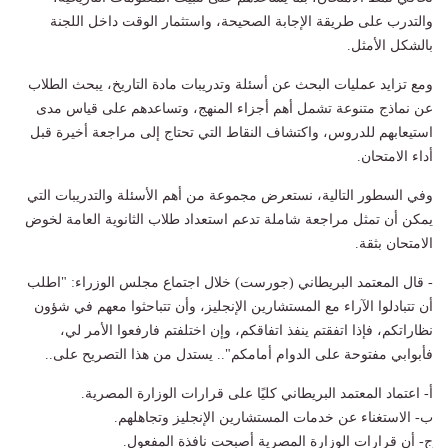
والتدرب على طريقة الإجابة الصحيحة، واستثمار الوقت داخل اللجنة
بالشكل الأمثل.
ومع تزايد عمليات البحث عن أسئلة وتدريبات مادة التاريخ، يبحث الطلاب
عن نماذج متنوعة تشمل أهم أجزاء المنهج، وتساعدهم على قياس مدى
استيعابهم للدروس، واكتشاف النقاط التي تحتاج إلى مراجعة أخيرة قبل
أداء الامتحان.
وفي السطور التالية، نستعرض مجموعة من أهم الأسئلة والتدريبات التي
يمكن أن تمثل مراجعة شاملة تدعم استعداد طلاب الثانوية العامة لخوض
الامتحان بثقة.
- قال المعتمد البريطاني (جورست) خلال اجتماع مجلس الوزراء: "اطلب
أن تتبادلوا الآراء مع المستشارين الإنجليز، وأن تتباحثوا معهم في شؤون
نظاراتكم، فإذا اتفقتم ينفذ اتفاقكم، وإن اختلفتم فارفعوا الأمر لي،
فأبوابي مفتوحة على الدوام أمامكم".. يستدل من هذا التصريح على..
أ- اعتماد المعتمد البريطاني كليًا على قرارات الوزارة المصرية.
ب- الاستغناء عن خدمات المستشارين الإنجليز وتجاهلهم.
ج- أن قرارات الوزارة المصرية أصبحت نافذة المفعول.