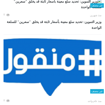
غير مصنف
0
منذ شهرين
وزير التموين: تحديد سلع معينة بأسعار ثابتة قد يخلق "سعرين" للسلعة
الواحدة
غير مصنف
0
منذ عام واحد