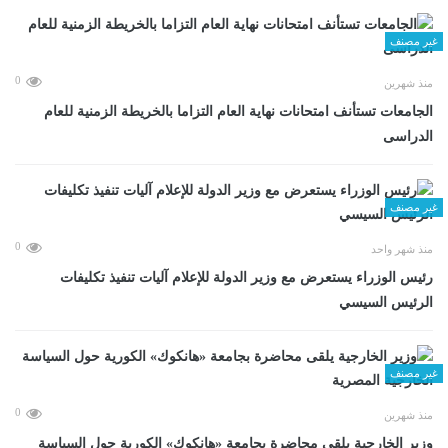
غير مصنف
0
منذ شهرين
الجامعات تستأنف امتحانات نهاية العام التزاما بالخريطة الزمنية للعام
الدراسى
غير مصنف
0
منذ شهر واحد
رئيس الوزراء يستعرض مع وزير الدولة للإعلام آليات تنفيذ تكليفات
الرئيس السيسي
غير مصنف
0
منذ شهرين
وزير الخارجية يلقى محاضرة بجامعة «هانكوك» الكورية حول السياسة