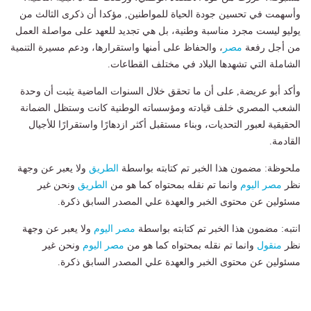
وأسهمت في تحسين جودة الحياة للمواطنين, مؤكدا أن ذكرى الثالث من
يوليو ليست مجرد مناسبة وطنية، بل هي تجديد للعهد على مواصلة العمل
من أجل رفعة
مصر
، والحفاظ على أمنها واستقرارها، ودعم مسيرة التنمية
الشاملة التي تشهدها البلاد في مختلف القطاعات.
وأكد أبو عريضة, على أن ما تحقق خلال السنوات الماضية يثبت أن وحدة
الشعب المصري خلف قيادته ومؤسساته الوطنية كانت وستظل الضمانة
الحقيقية لعبور التحديات، وبناء مستقبل أكثر ازدهارًا واستقرارًا للأجيال
القادمة.
ملحوظة: مضمون هذا الخبر تم كتابته بواسطة
الطريق
ولا يعبر عن وجهة
نظر
مصر اليوم
وانما تم نقله بمحتواه كما هو من
الطريق
ونحن غير
مسئولين عن محتوى الخبر والعهدة علي المصدر السابق ذكرة.
انتبه: مضمون هذا الخبر تم كتابته بواسطة
مصر اليوم
ولا يعبر عن وجهة
نظر
منقول
وانما تم نقله بمحتواه كما هو من
مصر اليوم
ونحن غير
مسئولين عن محتوى الخبر والعهدة علي المصدر السابق ذكرة.