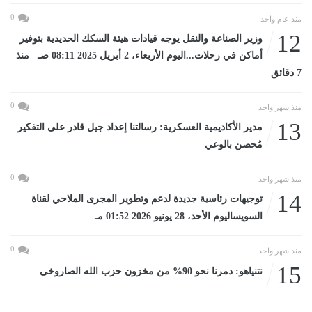
0
منذ عام واحد
12
وزير الصناعة والنقل يوجه قيادات هيئة السكك الحديدية بتوفير
أماكن في رحلات...اليوم الأربعاء، 2 أبريل 2025 08:11 صـ منذ
7 دقائق
0
منذ شهر واحد
13
مدير الأكاديمية العسكرية: رسالتنا إعداد جيل قادر على التفكير
مُحصن بالوعي
0
منذ شهر واحد
14
توجيهات رئاسية جديدة لدعم وتطوير المجرى الملاحي لقناة
السويساليوم الأحد، 28 يونيو 2026 01:52 مـ
0
منذ شهر واحد
15
نتنياهو: دمرنا نحو 90% من مخزون حزب الله الصاروخى