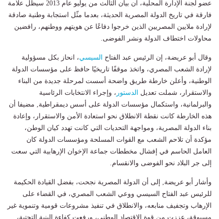
عضو لجنة الإدارة المحلية، أن بيان الثالث من يوليو عام 2013 سيظل علامة
فارقة في تاريخ الدولة المصرية الحديثة، بعدما مثّل استجابة وطنية صادقة
لإرادة ملايين المصريين الذين خرجوا دفاعًا عن هويتهم ووطنهم، رافضين
محاولات اختطاف الدولة ونشر الفوضى.
وقال أبو عريضة، إن الرئيس عبد الفتاح
السيسي
، انحاز بكل مسؤولية
لإرادة الشعب المصري، واتخذ موقفًا تاريخيًا حافظ على مؤسسات الدولة
الوطنية، وأعلن خارطة طريق واضحة أسست لمرحلة جديدة من البناء
والاستقرار، شملت تعديل
الدستور
، وإجراء الانتخابات الرئاسية
والبرلمانية، واستكمال مؤسسات الدولة على أسس ديمقراطية, مضيفا أن
هذه الخارطة كانت نقطة الانطلاق نحو استعادة الأمن والاستقرار، وإعادة
بناء الدولة المصرية، ومواجهة التحديات التي كانت تهدد كيان الوطن،
مؤكدة أن تلاحم الشعب مع القوات المسلحة ومؤسسات الدولة كان
العامل الحاسم في إفشال مخططات جماعة الإخوان الإرهابية التي سعت
إلى جر البلاد نحو الفوضى والانقسام.
وأشار أبو عريضة, إلى أن الدولة المصرية نجحت، بفضل القيادة الحكيمة
للرئيس عبد الفتاح السيسي ووعي الشعب المصري، في القضاء على
الإرهاب وتجفيف منابعه، والانطلاق في تنفيذ مشروعات قومية وتنموية غير
مسبوقة، عززت من قوة الاقتصاد الوطني، ورفعت كفاءة البنية التحتية،