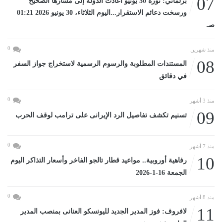
07
برلماني: ثورة 30 يونيو أعادت الدولة إلى مسارها الصحيح
ورسخت دعائم الاستقرار...اليوم الثلاثاء، 30 يونيو 2026 01:21
صـ
0
منذ شهرين
08
المستندات المطلوبة والرسوم الرسمية لاستخراج جواز السفر
في دقائق
0
منذ 3 أشهر
09
تسنيم تكشف تفاصيل الرد الإيرانى على ترامب لوقف الحرب
0
منذ 7 أشهر
10
رفاهية أوروبية.. مواعيد قطار تالجو الفاخر وأسعار التذاكر اليوم
الجمعة 16-1-2026
0
منذ 8 أشهر
11
لافروف: فوز المدير الجديد لليونسكو العنانى بمنصب المدير