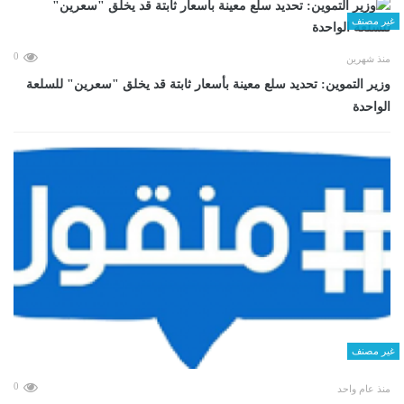
غير مصنف
0
منذ شهرين
وزير التموين: تحديد سلع معينة بأسعار ثابتة قد يخلق "سعرين" للسلعة
الواحدة
غير مصنف
0
منذ عام واحد