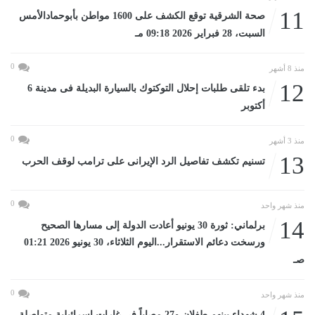
11
صحة الشرقية توقع الكشف على 1600 مواطن بأبوحمادالأمس
السبت، 28 فبراير 2026 09:18 مـ
0
منذ 8 أشهر
12
بدء تلقى طلبات إحلال التوكتوك بالسيارة البديلة فى مدينة 6
أكتوبر
0
منذ 3 أشهر
13
تسنيم تكشف تفاصيل الرد الإيرانى على ترامب لوقف الحرب
0
منذ شهر واحد
14
برلماني: ثورة 30 يونيو أعادت الدولة إلى مسارها الصحيح
ورسخت دعائم الاستقرار...اليوم الثلاثاء، 30 يونيو 2026 01:21
صـ
0
منذ شهر واحد
4 شهداء بينهم طفلان و27 مصاباً فى غارات إسرائيلية متواصلة