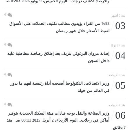
والأرصاد تكشف درجات...اليوم الخميس، 9 يوليو 2026 05:03 صـ
0
منذ 6 أشهر
03
%92 من القراء يؤيدون مطالب تكثيف الحملات على الأسواق
لضبط الأسعار خلال شهر رمضان
0
منذ 27 يومًا
04
إصابة مروان البرغوثي بنزيف بعد إطلاق رصاصة مطاطية عليه
داخل السجن
0
منذ عام واحد
05
وزير الاتصالات: التكنولوجيا أصبحت أداة رئيسية لفهم ما يدور
في العالم من حولنا
0
منذ عام واحد
06
وزير الصناعة والنقل يوجه قيادات هيئة السكك الحديدية بتوفير
أماكن في رحلات...اليوم الأربعاء، 2 أبريل 2025 08:11 صـ منذ
7 دقائق