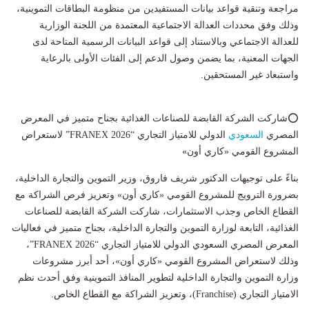
مراجعة وتنقية قواعد بيانات المستفيدين من منظومة البطاقات التموينية،
وذلك وفق محددات العدالة الاجتماعية المعتمدة من اللجنة الوزارية
للعدالة الاجتماعي وبالاستناد إلى قواعد البيانات الرسمية المتاحة لدى
الجهات المعنية، بما يضمن وصول الدعم إلى الفئات الأولى بالرعاية
واستبعاد غير المستحقين.
⭕شاركت الشركة القابضة للصناعات الغذائية بجناح متميز في المعرض
المصري
السعودي
الدولي للامتياز التجاري “FRANEX 2026” لاستعراض
المشروع القومي «كاري أون»
بناءً على توجيهات الدكتور شريف فاروق، وزير التموين والتجارة الداخلية،
بضرورة الترويج للمشروع القومي «كاري أون» وتعزيز فرص الشراكة مع
القطاع الخاص وجذب الاستثمارات، شاركت الشركة القابضة للصناعات
الغذائية، التابعة لوزارة التموين والتجارة الداخلية، بجناح متميز في فعاليات
المعرض المصري السعودي الدولي للامتياز التجاري “FRANEX 2026”،
وذلك لاستعراض المشروع القومي «كاري أون»، أحد أبرز مشروعات
وزارة التموين والتجارة الداخلية لتطوير المنافذ التموينية وفق أحدث نظم
الامتياز التجاري (Franchise)، وتعزيز الشراكة مع القطاع الخاص.