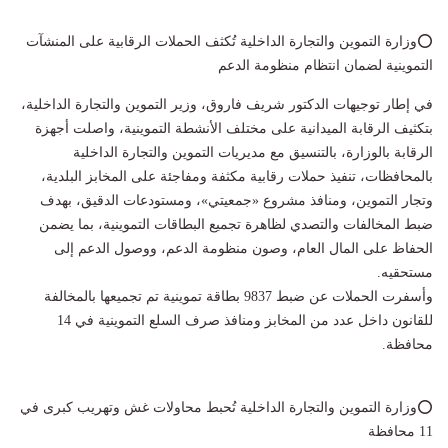
⭕وزارة التموين والتجارة الداخلية تُكثف الحملات الرقابية على المنشآت
التموينية لضمان انتظام منظومة الدعم
في إطار توجيهات الدكتور شريف فاروق، وزير التموين والتجارة الداخلية،
بتكثيف الرقابة الميدانية على مختلف الأنشطة التموينية، واصلت أجهزة
الرقابة بالوزارة، بالتنسيق مع مديريات التموين والتجارة الداخلية
بالمحافظات، تنفيذ حملات رقابية مكثفة ومفاجئة على المخابز البلدية،
وتجار التموين، ومنافذ مشروع «جمعيتي»، ومستودعات الدقيق، بهدف
ضبط المخالفات والتصدي لظاهرة تجميع البطاقات التموينية، بما يضمن
الحفاظ على المال العام، وصون منظومة الدعم، ووصول الدعم إلى
مستحقيه.
وأسفرت الحملات عن ضبط 9837 بطاقة تموينية تم تجميعها بالمخالفة
للقانون داخل عدد من المخابز ومنافذ صرف السلع التموينية في 14
محافظة.
⭕وزارة التموين والتجارة الداخلية تُحبط محاولات غش وتهريب كبرى في
11 محافظة