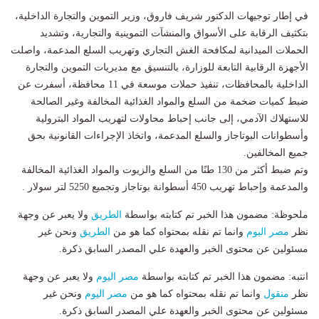
في إطار توجيهات الدكتور شريف فاروق، وزير التموين والتجارة الداخلية،
بتكثيف الرقابة على الأسواق والمنشآت التموينية والتجارية، وتشديد
الحملات الميدانية لمكافحة الغش التجاري وتهريب السلع المدعمة، واصلت
الأجهزة الرقابية التابعة للوزارة، بالتنسيق مع مديريات التموين والتجارة
الداخلية بالمحافظات، تنفيذ حملات موسعة في 11 محافظة، أسفرت عن
ضبط كميات ضخمة من السلع والمواد الغذائية المخالفة وغير الصالحة
للاستهلاك الآدمي، إلى جانب إحباط محاولات لتهريب المواد البترولية
وأسطوانات البوتاجاز والسلع المدعمة، واتخاذ الإجراءات القانونية بحق
جميع المخالفين.
وتم ضبط أكثر من 130 طنًا من السلع والزيوت والمواد الغذائية المخالفة
والمدعمة وإحباط تهريب 450 أسطوانة بوتاجاز وتجميع 5250 لتر سولار .
ملحوظة: مضمون هذا الخبر تم كتابته بواسطة
الطريق
ولا يعبر عن وجهة
نظر
مصر اليوم
وانما تم نقله بمحتواه كما هو من
الطريق
ونحن غير
مسئولين عن محتوى الخبر والعهدة علي المصدر السابق ذكرة.
انتبه: مضمون هذا الخبر تم كتابته بواسطة
مصر اليوم
ولا يعبر عن وجهة
نظر
منقول
وانما تم نقله بمحتواه كما هو من
مصر اليوم
ونحن غير
مسئولين عن محتوى الخبر والعهدة علي المصدر السابق ذكرة.