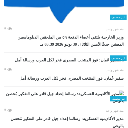
غير مصنف
0
منذ شهر واحد
وزير الخارجية يلتقي أعضاء الدفعة ٥٩ من الملحقين الدبلوماسيين
المعينين حديثًاالأمس الثلاثاء، 30 يونيو 2026 03:39 مـ
غير مصنف
0
منذ شهر واحد
سفير عُمان: فوز المنتخب المصرى فخر لكل العرب ورسالة أمل
غير مصنف
0
منذ شهر واحد
مدير الأكاديمية العسكرية: رسالتنا إعداد جيل قادر على التفكير مُحصن
بالوعي