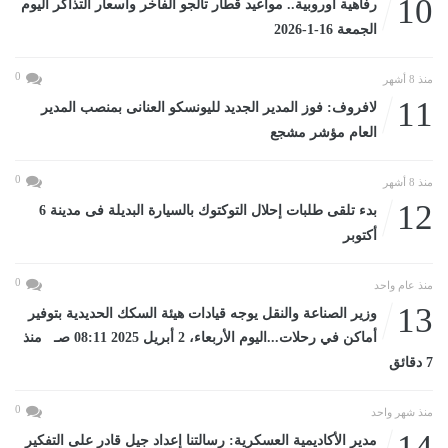
10
رفاهية أوروبية.. مواعيد قطار تالجو الفاخر وأسعار التذاكر اليوم
الجمعة 16-1-2026
0
منذ 8 أشهر
11
لافروف: فوز المدير الجديد لليونسكو العنانى بمنصب المدير
العام مؤشر مشجع
0
منذ 8 أشهر
12
بدء تلقى طلبات إحلال التوكتوك بالسيارة البديلة فى مدينة 6
أكتوبر
0
منذ عام واحد
13
وزير الصناعة والنقل يوجه قيادات هيئة السكك الحديدية بتوفير
أماكن في رحلات...اليوم الأربعاء، 2 أبريل 2025 08:11 صـ منذ
7 دقائق
0
منذ شهر واحد
14
مدير الأكاديمية العسكرية: رسالتنا إعداد جيل قادر على التفكير