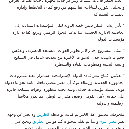
* يضم المقر قاعات عمليات ومراكز قيادة مجهزة بأحدث تقنيات العرض
والتحليل الفوري للبيانات، بما يسهم في رفع كفاءة التخطيط وإدارة
العمليات المشتركة.
* يأتي إنشاء المقر ضمن خطة الدولة لنقل المؤسسات السيادية إلى
العاصمة الإدارية الجديدة، بما يدعم التحول الرقمي ويرفع كفاءة إدارة
مؤسسات الدولة.
* يمثل المشروع أحد ركائز تطوير القوات المسلحة المصرية، ويعكس
حجم ما شهدته خلال السنوات الأخيرة من تحديث شامل في التسليح
والبنية التحتية ومنظومات القيادة والسيطرة.
* يعكس افتتاح مقر قيادة الدولة الإستراتيجية استمرار تنفيذ مشروعات
الجمهورية الجديدة، ورسالة تؤكد أن مصر تمضي بخطى ثابتة نحو بناء دولة
قوية، تمتلك مؤسسات حديثة، وبنية تحتية متطورة، وقوات مسلحة قادرة
على حماية الأمن القومي وصون مقدرات الوطن، بما يعزز مكانتها
الإقليمية والدولية.
ملحوظة: مضمون هذا الخبر تم كتابته بواسطة
الطريق
ولا يعبر عن وجهة
نظر
مصر اليوم
وانما تم نقله بمحتواه كما هو من
الطريق
ونحن غير
مسئولين عن محتوى الخبر والعهدة علي المصدر السابق ذكرة.