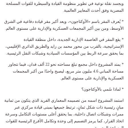
ويجسد نقلة نوعية في تطوير منظومة القيادة والسيطرة للقوات المسلحة
المصرية وفق أحدث المعايير العالمية.
* يُعرف المقر باسم «الأوكتاجون»، ويعد أكبر مقر قيادة دفاعية في الشرق
الأوسط، ومن بين أكبر المجمعات العسكرية والإدارية على مستوى العالم.
* يقع المقر في العاصمة الإدارية الجديدة، داخل منطقة القيادة
الإستراتيجية، بالقرب من محور محمد بن زايد والطريق الدائري الإقليمي،
بما يحقق سرعة الربط بين المؤسسات السيادية وشبكات النقل الرئيسية.
* يمتد المشروع داخل مجمع تبلغ مساحته نحو 22 ألف فدان، فيما تتجاوز
مساحة المباني 4.6 مليون متر مربع، ليصبح واحدًا من أكبر المجمعات
العسكرية والإدارية على مستوى العالم.
* لماذا سُمي بالأوكتاجون؟
استمد المشروع اسمه من تصميمه المعماري الفريد الذي يتكون من ثمانية
مبانٍ رئيسية ذات شكل ثمانٍ، ترتبط جميعها بمبنى قيادة مركزي عبر
ممرات وشبكات اتصال داخلية، بما يحقق أعلى مستويات التكامل وسرعة
اتخاذ القرار، كما يرمز التصميم إلى وحدة وتكامل الأفرع الرئيسية للقوات
المسلحة المصرية.