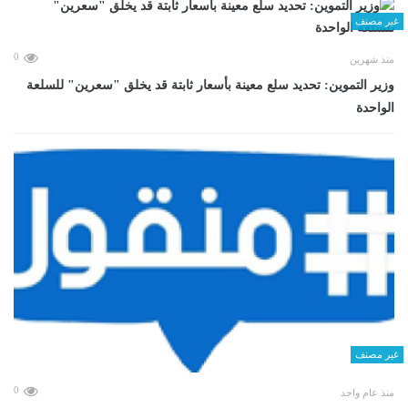
غير مصنف
0
منذ شهرين
وزير التموين: تحديد سلع معينة بأسعار ثابتة قد يخلق "سعرين" للسلعة
الواحدة
غير مصنف
0
منذ عام واحد