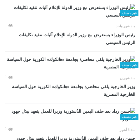
غير مصنف
0
منذ شهر واحد
رئيس الوزراء يستعرض مع وزير الدولة للإعلام آليات تنفيذ تكليفات
الرئيس السيسي
غير مصنف
0
منذ شهرين
وزير الخارجية يلقى محاضرة بجامعة «هانكوك» الكورية حول السياسة
الخارجية المصرية
غير مصنف
0
منذ 6 أشهر
حسن رداد بعد حلف اليمين الدُستورية وزيرا للعمل يتعهد ببذل جهود