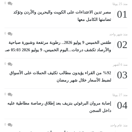
0
منذ 25 يومًا
01
مصر تدين الاعتداءات على الكويت والبحرين والأردن وتؤكد
تضامنها الكامل معها
0
منذ شهر واحد
02
طقس الخميس 9 يوليو 2026.. رطوبة مرتفعة وشبورة صباحية
والأرصاد تكشف درجات...اليوم الخميس، 9 يوليو 2026 05:03 صـ
0
منذ 6 أشهر
03
%92 من القراء يؤيدون مطالب تكثيف الحملات على الأسواق
لضبط الأسعار خلال شهر رمضان
0
منذ 27 يومًا
04
إصابة مروان البرغوثي بنزيف بعد إطلاق رصاصة مطاطية عليه
داخل السجن
0
منذ عام واحد