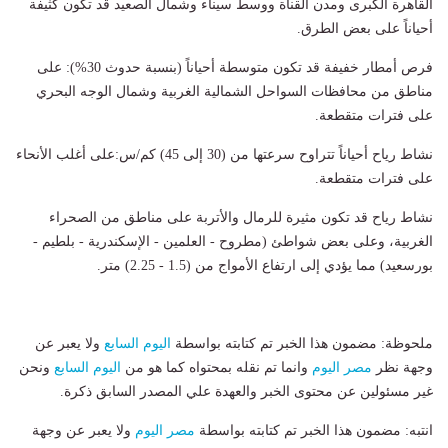
القاهرة الكبرى ومدن القناة ووسط سيناء وشمال الصعيد قد تكون كثيفة
أحياناً على بعض الطرق.
​فرص أمطار خفيفة قد تكون متوسطة أحياناً (بنسبة حدوث 30%): على
مناطق من محافظات السواحل الشمالية الغربية وشمال الوجه البحري
على فترات متقطعة.
​نشاط رياح أحياناً تتراوح سرعتها من (30 إلى 45) كم/س:​على أغلب الأنحاء
على فترات متقطعة.
نشاط رياح ​قد تكون مثيرة للرمال والأتربة على مناطق من الصحراء
الغربية، و​على بعض شواطئ (مطروح - العلمين - الإسكندرية - بلطيم -
بورسعيد) مما يؤدي إلى ارتفاع الأمواج من (1.5 - 2.25) متر.
ملحوظة: مضمون هذا الخبر تم كتابته بواسطة
اليوم السابع
ولا يعبر عن
وجهة نظر
مصر اليوم
وانما تم نقله بمحتواه كما هو من
اليوم السابع
ونحن
غير مسئولين عن محتوى الخبر والعهدة علي المصدر السابق ذكرة.
انتبه: مضمون هذا الخبر تم كتابته بواسطة
مصر اليوم
ولا يعبر عن وجهة