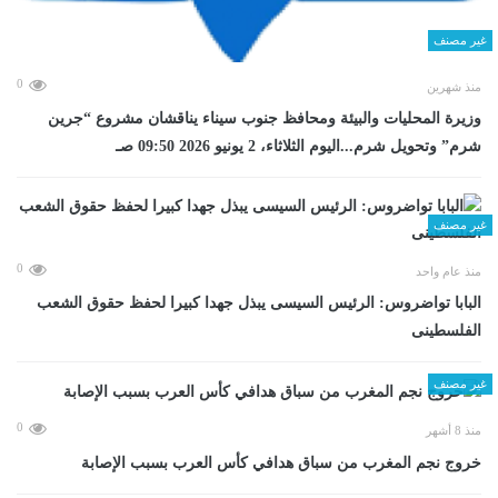
غير مصنف
0
منذ شهرين
وزيرة المحليات والبيئة ومحافظ جنوب سيناء يناقشان مشروع “جرين
شرم” وتحويل شرم...اليوم الثلاثاء، 2 يونيو 2026 09:50 صـ
غير مصنف
0
منذ عام واحد
البابا تواضروس: الرئيس السيسى يبذل جهدا كبيرا لحفظ حقوق الشعب
الفلسطينى
غير مصنف
0
منذ 8 أشهر
خروج نجم المغرب من سباق هدافي كأس العرب بسبب الإصابة