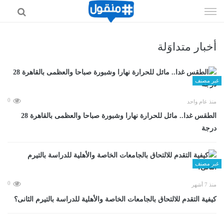
إذهب
الى
المحتوى
أخبار متداوَلة
غير مصنف
0
منذ عام واحد
الطقس غدا.. مائل للحرارة نهارا وشبورة صباحا والعظمى بالقاهرة 28
درجة
غير مصنف
0
منذ 7 أشهر
كيفية التقدم للالتحاق بالجامعات الخاصة والأهلية للدراسة بالتيرم الثانى؟