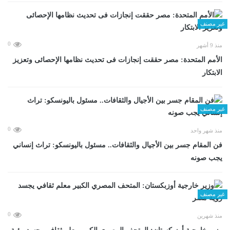
غير مصنف
0
منذ 9 أشهر
الأمم المتحدة: مصر حققت إنجازات فى تحديث نظامها الإحصائى وتعزيز
الابتكار
غير مصنف
0
منذ شهر واحد
فن المقام جسر بين الأجيال والثقافات.. مسئول باليونسكو: تراث إنساني
يجب صونه
غير مصنف
0
منذ شهرين