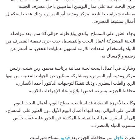
جرى البحث عنه على مدار اليومين الماضيين داخل مصرف الجنينة
بمنطقة شبرامنت التابعة لمركز ومدينة أبو النمرس، وذلك عقب استكمال
أعمال تمشيط المصرف.
وجاء العثور على التمساح، والذي يبلغ طوله حوالي 60 سم، بعد مواصلة
اللجنة المشتركة أعمال البحث والتمشيط، حيث جرى تصفية المصرف من
المياه واستخدام المعدات اللازمة لتسهيل عمليات الفحص، ما أسفر عن
رصده والإمساك به.
وشارك في أعمال البحث لجنة ميدانية برئاسة محمود زين شنب، رئيس
مركز ومدينة أبو النمرس، وبمشاركة ممثلين عن الجهات المعنية، من بينها
الري والطب البيطري، وذلك تنفيذًا لتوجيهات الدكتور أحمد الأنصاري،
محافظ الجيزة، بسرعة فحص البلاغ واتخاذ الإجراءات اللازمة.
وكانت الأجهزة التنفيذية قد استأنفت، صباح اليوم، أعمال البحث لليوم
الثاني على التوالي، بعد انتهاء أعمال اليوم الأول دون العثور على التمساح،
إلى أن أسفرت عمليات التمشيط المكثفة عن العثور عليه عقب خفض
منسوب المياه بالمصرف.
تحرك
عاجل
من محافظة الجيزة بعد
فيديو
تمساح شبرامنت